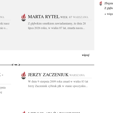
Zbigni
Z głęb
+ więc
MARTA RYTEL
AWA
WIEK: 87
WARSZAWA
ski nasz
Z głębokim smutkiem zawiadamiamy, że dnia 28
ie o...
lipca 2026 roku, w wieku 87 lat, zmarła nasza...
więcej
 -
JERZY ZACZENIUK
WARSZAWA
W dniu 9 sierpnia 2009 roku zmarł w wieku 83 lat
Jerzy Zaczeniuk sybirak płk w stanie spoczynku...
rpnia
kę