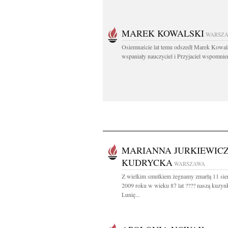
MAREK KOWALSKI
WARSZ
Osiemnaście lat temu odszedł Marek Kowal
wspaniały nauczyciel i Przyjaciel wspomnien
MARIANNA JURKIEWICZ
KUDRYCKA
WARSZAWA
Z wielkim smutkiem żegnamy zmarłą 11 sie
2009 roku w wieku 87 lat ???? naszą kuzyn
Lunię...