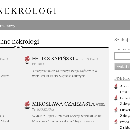
grzebowy
Inne nekrologi
Szukaj
Imię i naz
FELIKS SAPIŃSKI
CAŁA
WIEK: 69
CAŁA
POLSKA
3 sierpnia 2026r. zakończył swoją wędrówkę w
teatrze
wieku 69 lat Feliks Sapiński nauczyciel...
INNE NE
Andrze
Dnia 4 
Feliks
MIROSŁAWA CZARZASTA
3 sierp
WIEK:
76
WARSZAWA
Ludwik
3 sier
a 31
W dniu 27 lipca 2026 roku odeszła w wieku 76 lat
. Marek...
Mirosława Czarzasta z domu Chałaczkiewicz...
Iwona 
Z głęb