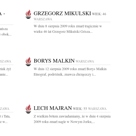
 -
GRZEGORZ MIKULSKI
WIEK: 46
WARSZAWA
W dniu 8 sierpnia 2009 roku zmarł tragicznie w
hańsza
wieku 46 lat Grzegorz Mikulski Grisza...
 obok...
BORYS MALKIN
SZAWA
WARSZAWA
ziuk żył
W dniu 12 sierpnia 2009 roku zmarł Borys Malkin
nie...
Etnograf, podróżnik, znawca chrząszczy i...
LECH MAJRAN
SZAWA
WIEK: 55
WARSZAWA
i Tata,
Z wielkim bólem zawiadamiamy, że w dniu 4 sierpnia
z w...
2009 roku zmarł nagle w Nowym Jorku,...