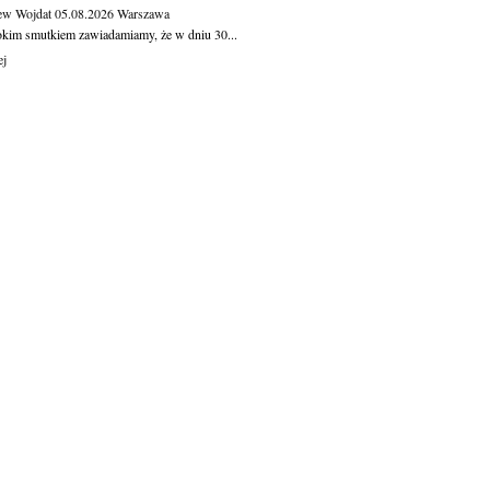
ew Wojdat
05.08.2026
Warszawa
okim smutkiem zawiadamiamy, że w dniu 30...
ej