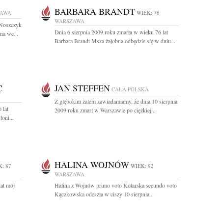
BARBARA BRANDT
ZAWA
WIEK: 76
WARSZAWA
 Noszczyk
Dnia 6 sierpnia 2009 roku zmarła w wieku 76 lat
na we...
Barbara Brandt Msza żałobna odbędzie się w dniu...
C
JAN STEFFEN
CAŁA POLSKA
Z głębokim żalem zawiadamiamy, że dnia 10 sierpnia
 lat
2009 roku zmarł w Warszawie po ciężkiej...
oni...
HALINA WOJNÓW
: 87
WIEK: 92
WARSZAWA
lat mój
Halina z Wojnów primo voto Kotarska secundo voto
Kączkowska odeszła w ciszy 10 sierpnia...