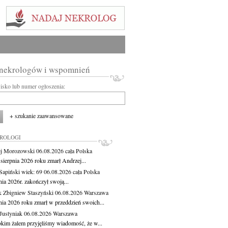
 nekrologów i wspomnień
wisko lub numer ogłoszenia:
+ szukanie zaawansowane
KROLOGI
j Morozowski
06.08.2026
cała Polska
sierpnia 2026 roku zmarł Andrzej...
 Sapiński
wiek: 69
06.08.2026
cała Polska
nia 2026r. zakończył swoją...
 Zbigniew Staszyński
06.08.2026
Warszawa
pnia 2026 roku zmarł w przeddzień swoich...
Justyniak
06.08.2026
Warszawa
okim żalem przyjęliśmy wiadomość, że w...