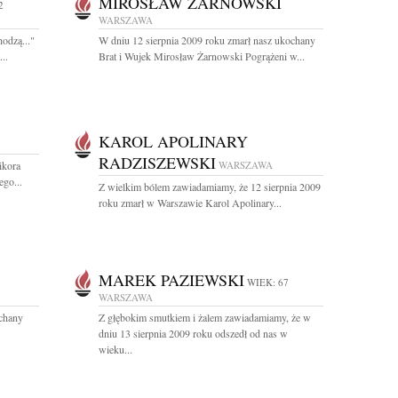
MIROSŁAW ŻARNOWSKI
2
WARSZAWA
hodzą..."
W dniu 12 sierpnia 2009 roku zmarł nasz ukochany
..
Brat i Wujek Mirosław Żarnowski Pogrążeni w...
KAROL APOLINARY
RADZISZEWSKI
ikora
WARSZAWA
ego...
Z wielkim bólem zawiadamiamy, że 12 sierpnia 2009
roku zmarł w Warszawie Karol Apolinary...
MAREK PAZIEWSKI
WIEK: 67
WARSZAWA
ochany
Z głębokim smutkiem i żalem zawiadamiamy, że w
dniu 13 sierpnia 2009 roku odszedł od nas w
wieku...