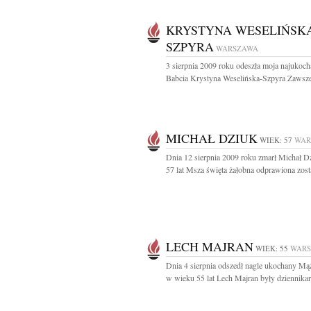
KRYSTYNA WESELIŃSKA
SZPYRA
WARSZAWA
3 sierpnia 2009 roku odeszła moja najukoc
Babcia Krystyna Weselińska-Szpyra Zawsze
MICHAŁ DZIUK
WIEK: 57
WAR
Dnia 12 sierpnia 2009 roku zmarł Michał D
57 lat Msza święta żałobna odprawiona zosta
LECH MAJRAN
WIEK: 55
WAR
Dnia 4 sierpnia odszedł nagle ukochany Mąż 
w wieku 55 lat Lech Majran były dziennikar