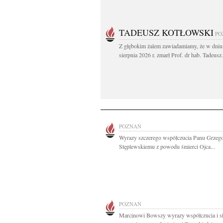
TADEUSZ KOTŁOWSKI
PO
Z głębokim żalem zawiadamiamy, że w dniu
sierpnia 2026 r. zmarł Prof. dr hab. Tadeusz.
POZNAŃ
Wyrazy szczerego współczucia Panu Grzeg
Stęplewskiemu z powodu śmierci Ojca...
POZNAŃ
Marcinowi Bowszy wyrazy współczucia i s