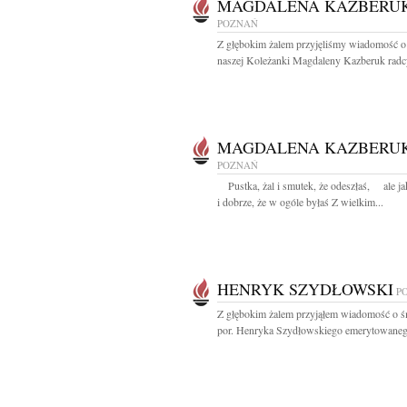
MAGDALENA KAZBERU
POZNAŃ
Z głębokim żalem przyjęliśmy wiadomość o
naszej Koleżanki Magdaleny Kazberuk radcy
MAGDALENA KAZBERU
POZNAŃ
Pustka, żal i smutek, że odeszłaś, ale ja
i dobrze, że w ogóle byłaś Z wielkim...
HENRYK SZYDŁOWSKI
P
Z głębokim żalem przyjąłem wiadomość o ś
por. Henryka Szydłowskiego emerytowanego