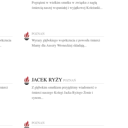
Pogrążeni w wielkim smutku w związku z nagłą
śmiercią naszej wspaniałej i wyjątkowej Koleżanki...
POZNAŃ
ółczucia
Wyrazy głębokiego współczucia z powodu śmierci
..
Mamy dla Auszry Wroneckiej składają...
JACEK RYŻY
POZNAŃ
mierci
Z głębokim smutkiem przyjęliśmy wiadomość o
śmierci naszego Kolegi Jacka Ryżego Żonie i
synom...
POZNAŃ