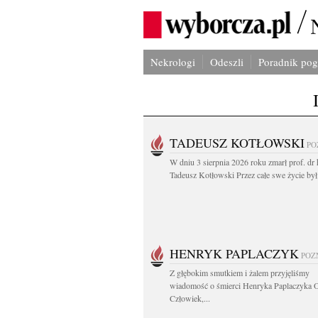
Nekrologi
Odeszli
Poradnik po
TADEUSZ KOTŁOWSKI
PO
W dniu 3 sierpnia 2026 roku zmarł prof. dr 
Tadeusz Kotłowski Przez całe swe życie był.
HENRYK PAPLACZYK
POZ
Z głębokim smutkiem i żalem przyjęliśmy
wiadomość o śmierci Henryka Paplaczyka 
Człowiek,...