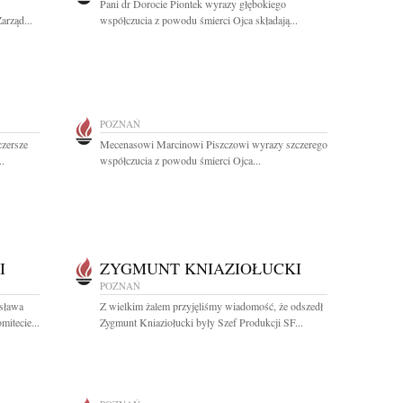
Pani dr Dorocie Piontek wyrazy głębokiego
arząd...
współczucia z powodu śmierci Ojca składają...
POZNAŃ
czersze
Mecenasowi Marcinowi Piszczowi wyrazy szczerego
..
współczucia z powodu śmierci Ojca...
I
ZYGMUNT KNIAZIOŁUCKI
POZNAŃ
sława
Z wielkim żalem przyjęliśmy wiadomość, że odszedł
itecie...
Zygmunt Kniaziołucki były Szef Produkcji SF...