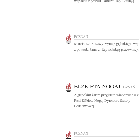
wsparcia z powodu śmierci Taty składają...
POZNAŃ
Marcinowi Bowszy wyrazy głębokiego wsp
z powodu śmierci Taty składają pracownicy.
ELŻBIETA NOGAJ
POZNAŃ
Z głębokim żalem przyjąłem wiadomość o ś
Pani Elżbiety Nogaj Dyrektora Szkoły
Podstawowej...
POZNAŃ