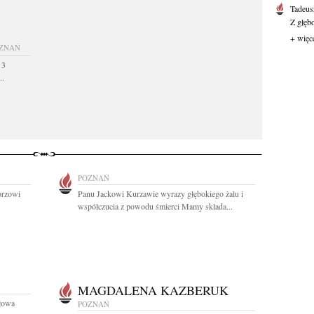
Tadeus
Z głęb
+ więc
ZNAŃ
 3
..
POZNAŃ
orzowi
Panu Jackowi Kurzawie wyrazy głębokiego żalu i
współczucia z powodu śmierci Mamy składa...
MAGDALENA KAZBERUK
łowa
POZNAŃ