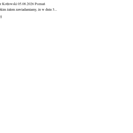
z Kotłowski
05.08.2026
Poznań
okim żalem zawiadamiamy, że w dniu 3...
ej