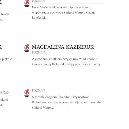
K
POZNAŃ
Ewie Maćkowiak wyrazy najszczerszego
współczucia z powodu śmierci Mamy składają
 śmierci
koleżanki...
...
K
MAGDALENA KAZBERUK
POZNAŃ
k pięknie
Z głębokim smutkiem przyjęliśmy wiadomość o
śmierci naszej Koleżanki, byłej pracownicy naszej...
POZNAŃ
OZNAŃ
Naszemu drogiemu koledze Krzysztofowi
mierci
Kubiakowi szczere wyrazy współczucia z powodu
,...
śmierci Mamy...