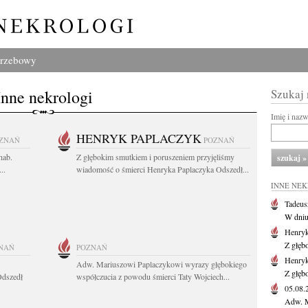
grzebowy
Inne nekrologi
Szukaj
Imię i naz
HENRYK PAPLACZYK
ZNAŃ
POZNAŃ
hab.
Z głębokim smutkiem i poruszeniem przyjęliśmy
..
wiadomość o śmierci Henryka Paplaczyka Odszedł...
INNE NE
Tadeus
W dniu 
Henryk
Z głęb
NAŃ
POZNAŃ
Henryk
Adw. Mariuszowi Paplaczykowi wyrazy głębokiego
Z głęb
Odszedł
współczucia z powodu śmierci Taty Wojciech...
05.08
Adw. M