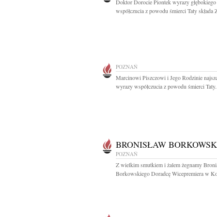
Doktor Dorocie Piontek wyrazy głębokiego
współczucia z powodu śmierci Taty składa Z
POZNAŃ
Marcinowi Piszczowi i Jego Rodzinie najsz
wyrazy współczucia z powodu śmierci Taty.
BRONISŁAW BORKOWSK
POZNAŃ
Z wielkim smutkiem i żalem żegnamy Broni
Borkowskiego Doradcę Wicepremiera w Kom