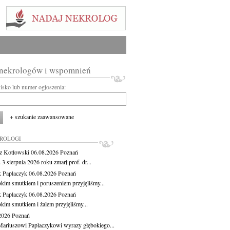
 nekrologów i wspomnień
wisko lub numer ogłoszenia:
+ szukanie zaawansowane
KROLOGI
z Kotłowski
06.08.2026
Poznań
3 sierpnia 2026 roku zmarł prof. dr...
 Paplaczyk
06.08.2026
Poznań
okim smutkiem i poruszeniem przyjęliśmy...
 Paplaczyk
06.08.2026
Poznań
okim smutkiem i żalem przyjęliśmy...
.2026
Poznań
ariuszowi Paplaczykowi wyrazy głębokiego...