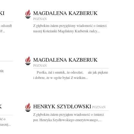
KI
MAGDALENA KAZBERUK
POZNAŃ
 odszedł
Z głębokim żalem przyjęliśmy wiadomość o śmierci
F...
naszej Koleżanki Magdaleny Kazberuk radcy...
MAGDALENA KAZBERUK
POZNAŃ
ają
Pustka, żal i smutek, że odeszłaś, ale jak pięknie
i dobrze, że w ogóle byłaś Z wielkim...
K
HENRYK SZYDŁOWSKI
POZNAŃ
Z głębokim żalem przyjąłem wiadomość o śmierci
ść o
por. Henryka Szydłowskiego emerytowanego,...
aszej...