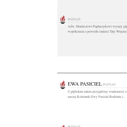
POZNAŃ
Adw. Mariuszowi Paplaczykowi wyrazy gł
współczucia z powodu śmierci Taty Wojciech
EWA PASICIEL
POZNAŃ
Z głębokim żalem przyjęliśmy wiadomość o
naszej Koleżanki Ewy Pasiciel Rodzinie i...
POZNAŃ