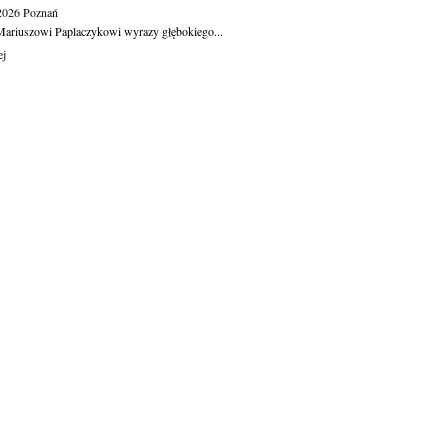
.2026
Poznań
ariuszowi Paplaczykowi wyrazy głębokiego...
ej