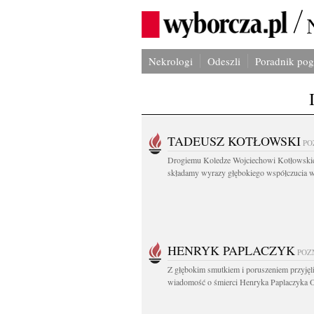
Nekrologi
Odeszli
Poradnik po
TADEUSZ KOTŁOWSKI
PO
Drogiemu Koledze Wojciechowi Kotłowsk
składamy wyrazy głębokiego współczucia w.
HENRYK PAPLACZYK
POZ
Z głębokim smutkiem i poruszeniem przyję
wiadomość o śmierci Henryka Paplaczyka O