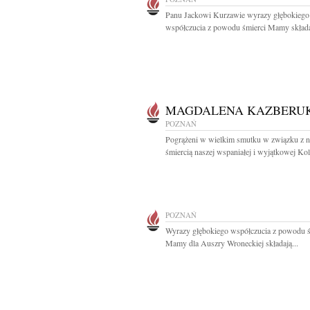
Panu Jackowi Kurzawie wyrazy głębokiego 
współczucia z powodu śmierci Mamy składa
MAGDALENA KAZBERU
POZNAŃ
Pogrążeni w wielkim smutku w związku z n
śmiercią naszej wspaniałej i wyjątkowej Kol
POZNAŃ
Wyrazy głębokiego współczucia z powodu ś
Mamy dla Auszry Wroneckiej składają...