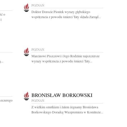
POZNAŃ
Doktor Dorocie Piontek wyrazy głębokiego
ść o
współczucia z powodu śmierci Taty składa Zarząd...
 i
POZNAŃ
Marcinowi Piszczowi i Jego Rodzinie najszczersze
...
wyrazy współczucia z powodu śmierci Taty...
BRONISŁAW BORKOWSKI
szczerego
POZNAŃ
Z wielkim smutkiem i żalem żegnamy Bronisława
Borkowskiego Doradcę Wicepremiera w Komitecie...