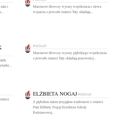
żalu i
Marcinowi Bowszy wyrazy współczucia i słowa
...
wsparcia z powodu śmierci Taty składają...
K
POZNAŃ
Marcinowi Bowszy wyrazy głębokiego współczucia
z powodu śmierci Taty składają pracownicy...
agłą
eżanki...
ELŻBIETA NOGAJ
POZNAŃ
mierci
Z głębokim żalem przyjąłem wiadomość o śmierci
Pani Elżbiety Nogaj Dyrektora Szkoły
Podstawowej...