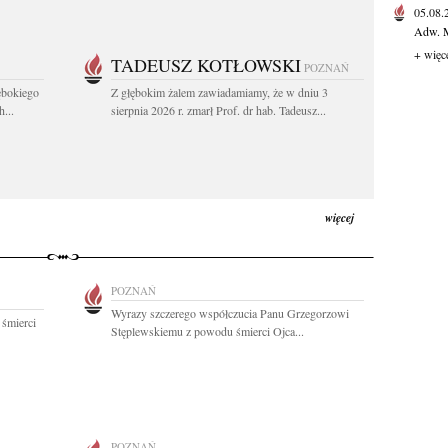
05.08
Adw. M
+ więc
TADEUSZ KOTŁOWSKI
POZNAŃ
ębokiego
Z głębokim żalem zawiadamiamy, że w dniu 3
...
sierpnia 2026 r. zmarł Prof. dr hab. Tadeusz...
więcej
POZNAŃ
Wyrazy szczerego współczucia Panu Grzegorzowi
 śmierci
Stęplewskiemu z powodu śmierci Ojca...
POZNAŃ