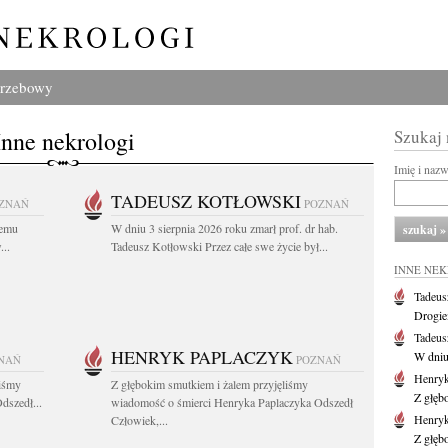
grzebowy
Inne nekrologi
Szukaj
Imię i naz
TADEUSZ KOTŁOWSKI
ZNAŃ
POZNAŃ
iemu
W dniu 3 sierpnia 2026 roku zmarł prof. dr hab.
..
Tadeusz Kotłowski Przez całe swe życie był...
INNE NE
Tadeus
Drogie
Tadeus
HENRYK PAPLACZYK
W dniu 
NAŃ
POZNAŃ
Henryk
liśmy
Z głębokim smutkiem i żalem przyjęliśmy
Z głęb
dszedł...
wiadomość o śmierci Henryka Paplaczyka Odszedł
Henryk
Człowiek,...
Z głęb