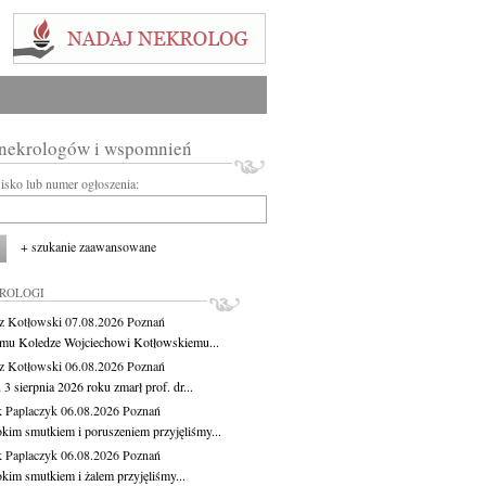
 nekrologów i wspomnień
wisko lub numer ogłoszenia:
+ szukanie zaawansowane
KROLOGI
z Kotłowski
07.08.2026
Poznań
mu Koledze Wojciechowi Kotłowskiemu...
z Kotłowski
06.08.2026
Poznań
3 sierpnia 2026 roku zmarł prof. dr...
 Paplaczyk
06.08.2026
Poznań
okim smutkiem i poruszeniem przyjęliśmy...
 Paplaczyk
06.08.2026
Poznań
okim smutkiem i żalem przyjęliśmy...