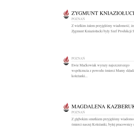
ZYGMUNT KNIAZIOŁUC
POZNAŃ
Z wielkim żalem przyjęliśmy wiadomość, że
Zygmunt Kniaziołucki były Szef Produkcji S
POZNAŃ
Ewie Maćkowiak wyrazy najszczerszego
współczucia z powodu śmierci Mamy skład
koleżanki...
MAGDALENA KAZBERU
POZNAŃ
Z głębokim smutkiem przyjęliśmy wiadomo
śmierci naszej Koleżanki, byłej pracownicy n