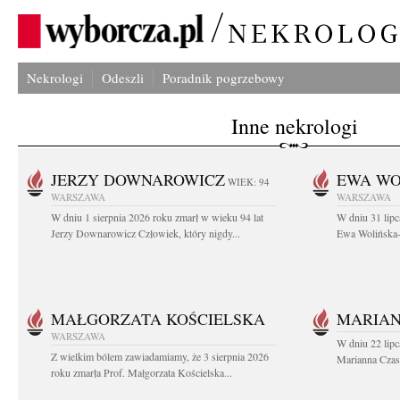
Nekrologi
Odeszli
Poradnik pogrzebowy
Inne nekrologi
JERZY DOWNAROWICZ
EWA WO
WIEK: 94
WARSZAWA
WARSZAWA
W dniu 1 sierpnia 2026 roku zmarł w wieku 94 lat
W dniu 31 lipc
Jerzy Downarowicz Człowiek, który nigdy...
Ewa Wolińska-W
MAŁGORZATA KOŚCIELSKA
MARIAN
WARSZAWA
W dniu 22 lipc
Z wielkim bólem zawiadamiamy, że 3 sierpnia 2026
Marianna Czas
roku zmarła Prof. Małgorzata Kościelska...