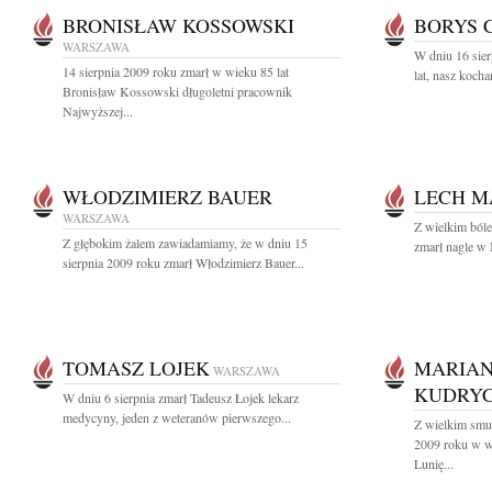
BRONISŁAW KOSSOWSKI
BORYS 
WARSZAWA
W dniu 16 sier
14 sierpnia 2009 roku zmarł w wieku 85 lat
lat, nasz koch
Bronisław Kossowski długoletni pracownik
Najwyższej...
WŁODZIMIERZ BAUER
LECH M
WARSZAWA
Z wielkim bóle
Z głębokim żalem zawiadamiamy, że w dniu 15
zmarł nagle w
sierpnia 2009 roku zmarł Włodzimierz Bauer...
TOMASZ LOJEK
MARIAN
WARSZAWA
KUDRY
W dniu 6 sierpnia zmarł Tadeusz Łojek lekarz
medycyny, jeden z weteranów pierwszego...
Z wielkim smu
2009 roku w wi
Lunię...