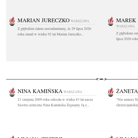
MARIAN JURECZKO
MAREK 
WARSZAWA
WARSZAWA
Z głębokim żalem zawiadamiamy, że 29 lipca 2026
Z głębokim sm
roku zmarł w wieku 92 lat Marian Jureczko...
lipca 2026 rok
NINA KAMIŃSKA
ŻANETA
WARSZAWA
21 sierpnia 2009 roku odeszła w wieku 83 lat nasza
"Nie umiera Te
Siostra cioteczna Nina Kamińska Żegnamy Ją z...
chrześcijańskie