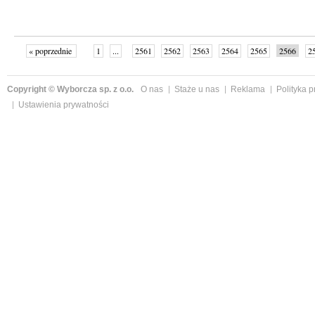
« poprzednie
1
...
2561
2562
2563
2564
2565
2566
2
...
2575
następne »
Copyright © Wyborcza sp. z o.o.
O nas
Staże u nas
Reklama
Polityka 
Ustawienia prywatności