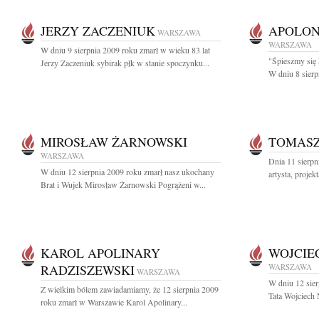
JERZY ZACZENIUK
APOLON
WARSZAWA
WARSZAWA
W dniu 9 sierpnia 2009 roku zmarł w wieku 83 lat
"Śpieszmy się 
Jerzy Zaczeniuk sybirak płk w stanie spoczynku...
W dniu 8 sierp
MIROSŁAW ŻARNOWSKI
TOMASZ
WARSZAWA
Dnia 11 sierpn
W dniu 12 sierpnia 2009 roku zmarł nasz ukochany
artysta, projek
Brat i Wujek Mirosław Żarnowski Pogrążeni w...
KAROL APOLINARY
WOJCIE
RADZISZEWSKI
WARSZAWA
WARSZAWA
W dniu 12 sie
Z wielkim bólem zawiadamiamy, że 12 sierpnia 2009
Tata Wojciech 
roku zmarł w Warszawie Karol Apolinary...