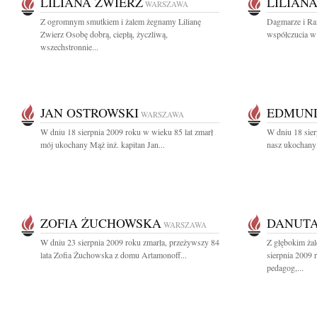
LILIANA ZWIERZ
LILIAN
WARSZAWA
Z ogromnym smutkiem i żalem żegnamy Lilianę
Dagmarze i Ra
Zwierz Osobę dobrą, ciepłą, życzliwą,
współczucia w 
wszechstronnie...
JAN OSTROWSKI
EDMUND
WARSZAWA
W dniu 18 sierpnia 2009 roku w wieku 85 lat zmarł
W dniu 18 sier
mój ukochany Mąż inż. kapitan Jan...
nasz ukochany 
ZOFIA ŻUCHOWSKA
DANUTA
WARSZAWA
W dniu 23 sierpnia 2009 roku zmarła, przeżywszy 84
Z głębokim ża
lata Zofia Żuchowska z domu Artamonoff...
sierpnia 2009 
pedagog,...