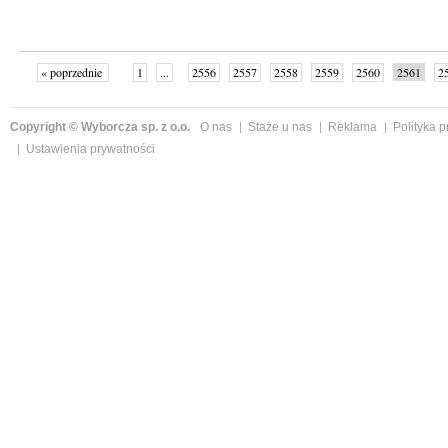
« poprzednie
1
...
2556
2557
2558
2559
2560
2561
2
...
2575
następne »
Copyright © Wyborcza sp. z o.o.
O nas
Staże u nas
Reklama
Polityka 
Ustawienia prywatności