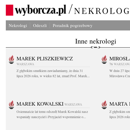
Nekrologi
Odeszli
Poradnik pogrzebowy
Inne nekrologi
MAREK PLISZKIEWICZ
MIROSŁ
WARSZAWA
76
WARSZAW
Z głębokim smutkiem zawiadamiamy, że dnia 31
W dniu 27 lipc
lipca 2026 roku, w wieku 82 lat, zmarł Prof. Marek...
Mirosława Czar
MAREK KOWALSKI
MARTA 
WARSZAWA
Osiemnaście lat temu odszedł Marek Kowalski nasz
Z głębokim sm
wspaniały nauczyciel i Przyjaciel wspomnienie o...
lipca 2026 roku