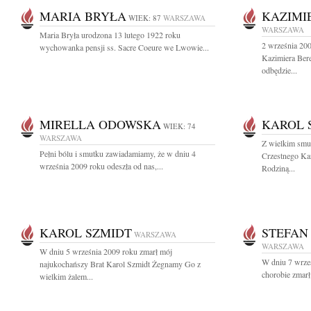
MARIA BRYŁA
KAZIMI
WIEK: 87
WARSZAWA
WARSZAWA
Maria Bryła urodzona 13 lutego 1922 roku
2 września 200
wychowanka pensji ss. Sacre Coeure we Lwowie...
Kazimiera Ber
odbędzie...
MIRELLA ODOWSKA
KAROL 
WIEK: 74
WARSZAWA
Z wielkim smu
Pełni bólu i smutku zawiadamiamy, że w dniu 4
Crzestnego Kar
września 2009 roku odeszła od nas,...
Rodziną...
KAROL SZMIDT
STEFAN
WARSZAWA
WARSZAWA
W dniu 5 września 2009 roku zmarł mój
W dniu 7 wrześ
najukochańszy Brat Karol Szmidt Żegnamy Go z
chorobie zmarł 
wielkim żalem...