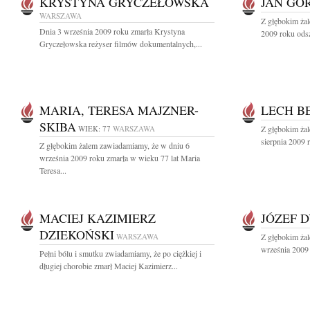
KRYSTYNA GRYCZEŁOWSKA
JAN GÓ
WARSZAWA
Z głębokim ża
Dnia 3 września 2009 roku zmarła Krystyna
2009 roku odsz
Gryczełowska reżyser filmów dokumentalnych,...
MARIA, TERESA MAJZNER-
LECH B
SKIBA
WIEK: 77
WARSZAWA
Z głębokim ża
sierpnia 2009 r
Z głębokim żalem zawiadamiamy, że w dniu 6
września 2009 roku zmarła w wieku 77 lat Maria
Teresa...
MACIEJ KAZIMIERZ
JÓZEF 
DZIEKOŃSKI
WARSZAWA
Z głębokim ża
września 2009 
Pełni bólu i smutku zwiadamiamy, że po ciężkiej i
długiej chorobie zmarł Maciej Kazimierz...