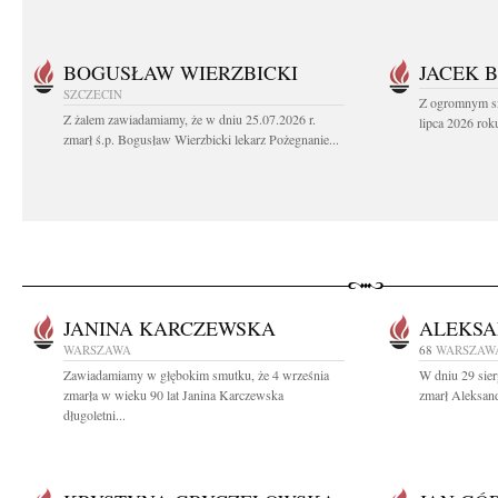
BOGUSŁAW WIERZBICKI
JACEK 
SZCZECIN
Z ogromnym sm
Z żalem zawiadamiamy, że w dniu 25.07.2026 r.
lipca 2026 rok
zmarł ś.p. Bogusław Wierzbicki lekarz Pożegnanie...
JANINA KARCZEWSKA
ALEKSA
WARSZAWA
68
WARSZAW
Zawiadamiamy w głębokim smutku, że 4 września
W dniu 29 sier
zmarła w wieku 90 lat Janina Karczewska
zmarł Aleksand
długoletni...