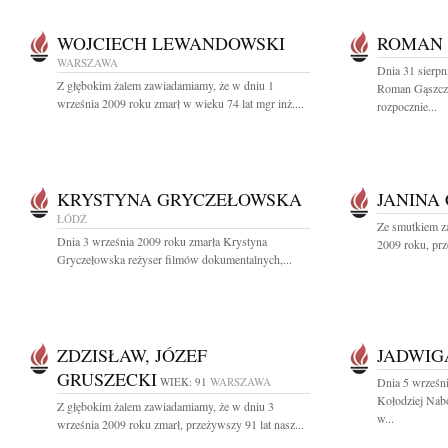
WOJCIECH LEWANDOWSKI
ROMAN
WARSZAWA
Dnia 31 sierpn
Z głębokim żalem zawiadamiamy, że w dniu 1
Roman Gąszcz
września 2009 roku zmarł w wieku 74 lat mgr inż....
rozpocznie...
KRYSTYNA GRYCZEŁOWSKA
JANINA
ŁÓDŹ
Ze smutkiem z
Dnia 3 września 2009 roku zmarła Krystyna
2009 roku, prze
Gryczełowska reżyser filmów dokumentalnych,...
ZDZISŁAW, JÓZEF
JADWIG
GRUSZECKI
WIEK: 91
WARSZAWA
Dnia 5 wrześn
Kołodziej Nabo
Z głębokim żalem zawiadamiamy, że w dniu 3
w...
września 2009 roku zmarł, przeżywszy 91 lat nasz...