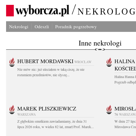
Nekrologi
Odeszli
Poradnik pogrzebowy
Inne nekrologi
HUBERT MORDAWSKI
HALINA
WROCŁAW
KOŚCIE
Nie mów nic: już uleciałem w taką ciszę, że nie
rozumiem przedmiotów, nie słyszę...
Halina Hanna 
Pogrzeb odbędz
MAREK PLISZKIEWICZ
MIROSŁ
WARSZAWA
76
WARSZAW
Z głębokim smutkiem zawiadamiamy, że dnia 31
W dniu 27 lipc
lipca 2026 roku, w wieku 82 lat, zmarł Prof. Marek...
Mirosława Czar