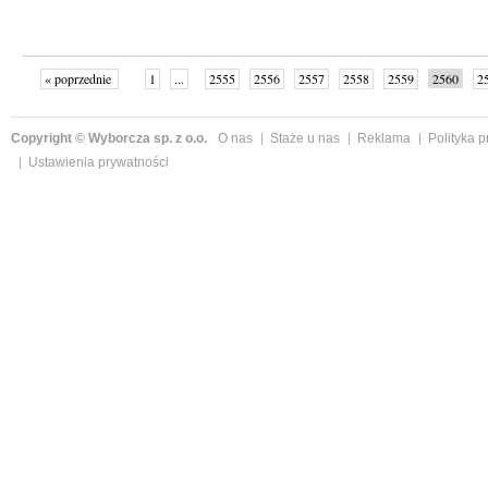
« poprzednie
1
...
2555
2556
2557
2558
2559
2560
2
...
2575
następne »
Copyright © Wyborcza sp. z o.o.
O nas
Staże u nas
Reklama
Polityka 
Ustawienia prywatności