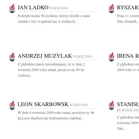
JAN LADKO
RYSZAR
WARSZAWA
Podziękowanie Wszystkim, którzy dzielili z nami
Dnia 11 wrześ
smutek i żal i wspierali nas w trudnych...
Tata, Dziadek,
ANDRZEJ MUZYLAK
IRENA 
WARSZAWA
Z głębokim żalem zawiadamiamy, że w dniu 2
Z głębokim sm
września 2009 roku zmarł, przeżywszy 69 lat
2009 roku w wi
Andrzej...
LEON SKARBOWSK
STANIS
WARSZAWA
83
WARSZAW
W dniu 8 września 2009 roku zmarł, przeżywszy 86
Z głębokim ża
lat Leon Skarbowski Nabożeństwo żałobne...
września 2009
Tata,...