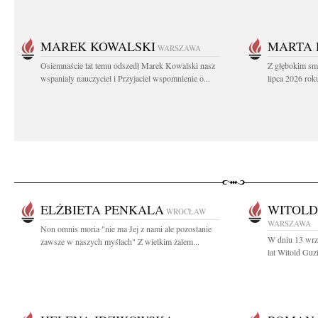
MAREK KOWALSKI
MARTA 
WARSZAWA
Osiemnaście lat temu odszedł Marek Kowalski nasz
Z głębokim sm
wspaniały nauczyciel i Przyjaciel wspomnienie o...
lipca 2026 roku
ELŻBIETA PENKALA
WITOLD
WROCŁAW
WARSZAWA
Non omnis moria "nie ma Jej z nami ale pozostanie
W dniu 13 wrz
zawsze w naszych myślach" Z wielkim żalem...
lat Witold Guz