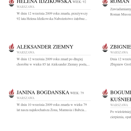
HELENA IDZIKOWSKA
ROMAN
WIEK: 92
WARSZAWA
Zawiadamiamy,
W dniu 12 września 2009 roku zmarła, przeżywszy
Roman Mussur 
92 lata Helena Idzikowska Nabożeństwo żałobne...
ALEKSANDER ZIEMNY
ZBIGNI
WARSZAWA
WARSZAWA
W dniu 12 września 2009 roku zmarł po długiej
Dnia 12 wrześn
chorobie w wieku 85 lat Aleksander Ziemny poeta,...
Zbigniew Groll
JANINA BOGDANSKA
BOGUM
WIEK: 79
WARSZAWA
KUŚNIE
W dniu 10 września 2009 roku zmarła w wieku 79
WARSZAWA
lat nasza najukochańsza Żona, Mamusia i Babcia...
Po wieloletniej
cierpienia, opa