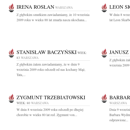
IRENA ROSŁAN
LEON S
WARSZAWA
Z głębokim smutkiem zawiadamiamy, że 10 września
W dniu 8 wrze
2009 roku w wieku 88 lat zmarła nasza ukochana...
lat Leon Skar
STANISŁAW BACZYŃSKI
JANUSZ
WIEK:
83
WARSZAWA
Z głębokim ża
Z głębokim żalem zawiadamiamy, że w dniu 9
września 2009 
września 2009 roku odszedł od nas kochany Mąż,
Tata,...
ZYGMUNT TRZEBIATOWSKI
BARBA
WIEK: 80
WARSZAWA
WARSZAWA
W dniu 8 września 2009 roku odszedł po długiej
Dnia 9 wrześni
chorobie w wieku 80 lat red. Zygmunt von...
Barbara Wydm
odprawione...