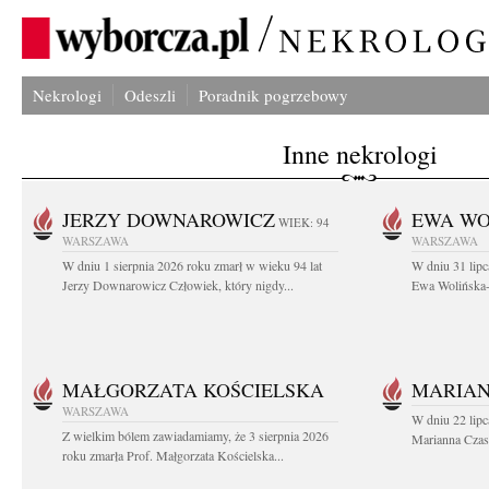
Nekrologi
Odeszli
Poradnik pogrzebowy
Inne nekrologi
JERZY DOWNAROWICZ
EWA WO
WIEK: 94
WARSZAWA
WARSZAWA
W dniu 1 sierpnia 2026 roku zmarł w wieku 94 lat
W dniu 31 lipc
Jerzy Downarowicz Człowiek, który nigdy...
Ewa Wolińska-W
MAŁGORZATA KOŚCIELSKA
MARIAN
WARSZAWA
W dniu 22 lipc
Z wielkim bólem zawiadamiamy, że 3 sierpnia 2026
Marianna Czas
roku zmarła Prof. Małgorzata Kościelska...