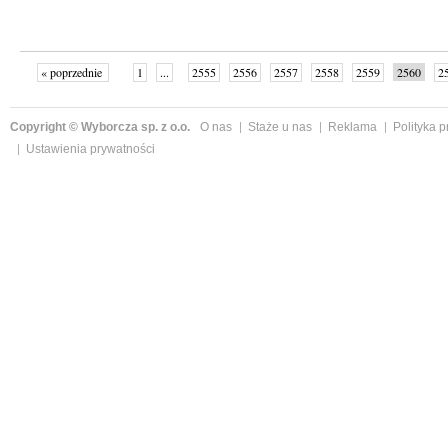
« poprzednie
1
...
2555
2556
2557
2558
2559
2560
2
...
2575
następne »
Copyright © Wyborcza sp. z o.o.
O nas
Staże u nas
Reklama
Polityka 
Ustawienia prywatności