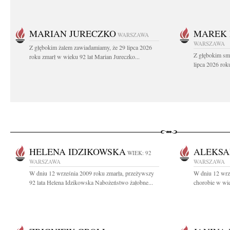
MARIAN JURECZKO
MAREK 
WARSZAWA
WARSZAWA
Z głębokim żalem zawiadamiamy, że 29 lipca 2026
Z głębokim sm
roku zmarł w wieku 92 lat Marian Jureczko...
lipca 2026 rok
HELENA IDZIKOWSKA
ALEKSA
WIEK: 92
WARSZAWA
WARSZAWA
W dniu 12 września 2009 roku zmarła, przeżywszy
W dniu 12 wrze
92 lata Helena Idzikowska Nabożeństwo żałobne...
chorobie w wie