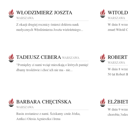
WŁODZIMIERZ JOSZTA
WITOLD
WARSZAWA
WARSZAWA
Z okazji drugiej rocznicy śmierci doktora nauk
W dniu 8 wrześ
medycznych Włodzimierza Joszta wieloletniego...
zmarł Witold C
TADEUSZ CEBERA
ROBERT
WARSZAWA
WARSZAWA
"Pomiędzy ci nami wciąż mieszkają o których pamięć
W dniu 8 wrze
dbamy troskliwie i choć ich nie ma - nie...
50 lat Robert 
BARBARA CHĘCIŃSKA
ELŻBIE
WARSZAWA
W dniu 9 wrześ
Basiu zostaniesz z nami. Ściskamy czule Józka,
chorobie,?ode
Antka i Olesia Agnieszka i Irena