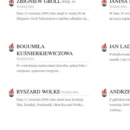
ZBIGNIEW GROLL
JANINA
WIEK: 89
WARSZAWA
WARSZAWA
Dnia 12 września 2009 roku zmarł w wieku 89 lat
W dniu 10 wrz
Zbigniew Groll Nabożeństwo żałobne odbędzie się...
lat nasza naju
BOGUMIŁA
JAN LA
KUŚNIERKIEWICZOWA
Podziękowanie 
WARSZAWA
smutek i żal i 
Po wieloletniej nieuleczalnej chorobie, pełnej bólu i
cierpienia, opatrzona świętymi...
RYSZARD WOLKE
ANDRZE
WARSZAWA
Dnia 11 września 2009 roku zmarł nasz kochany
Z głębokim ża
Tata, Dziadek, Pradziadek i Brat Ryszard Wolke...
września 2009 
Andrzej...