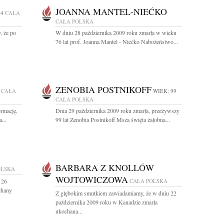
JOANNA MANTEL-NIEĆKO
74
CAŁA
CAŁA POLSKA
 że po
W dniu 28 października 2009 roku zmarła w wieku
76 lat prof. Joanna Mantel - Niećko Nabożeństwo...
ZENOBIA POSTNIKOFF
CAŁA
WIEK: 99
CAŁA POLSKA
ormację,
Dnia 29 października 2009 roku zmarła, przeżywszy
...
99 lat Zenobia Postnikoff Msza święta żałobna...
BARBARA Z KNOLLÓW
OLSKA
WOJTOWICZOWA
 26
CAŁA POLSKA
chany
Z głębokim smutkiem zawiadamiamy, że w dniu 22
października 2009 roku w Kanadzie zmarła
ukochana...