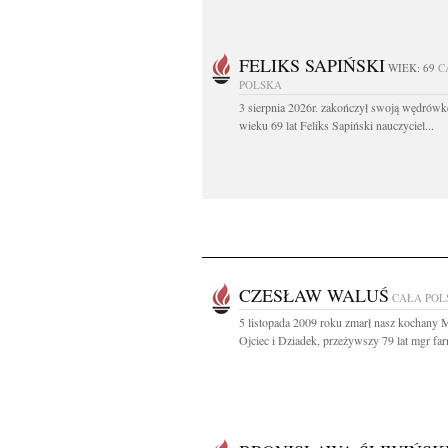
FELIKS SAPIŃSKI
WIEK: 69
C
POLSKA
3 sierpnia 2026r. zakończył swoją wędrów
wieku 69 lat Feliks Sapiński nauczyciel...
CZESŁAW WALUŚ
CAŁA POL
5 listopada 2009 roku zmarł nasz kochany 
Ojciec i Dziadek, przeżywszy 79 lat mgr farm