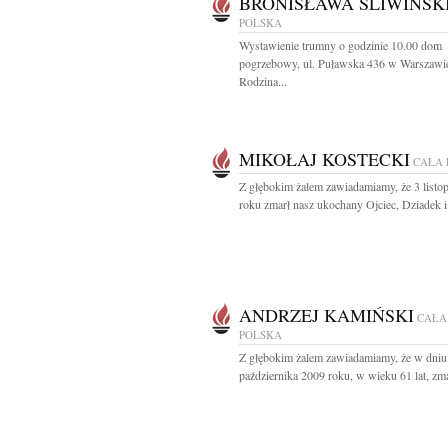
BRONISŁAWA ŚLIWIŃSK
POLSKA
Wystawienie trumny o godzinie 10.00 dom
pogrzebowy, ul. Puławska 436 w Warszawi
Rodzina...
MIKOŁAJ KOSTECKI
CAŁA 
Z głębokim żalem zawiadamiamy, że 3 listo
roku zmarł nasz ukochany Ojciec, Dziadek i.
ANDRZEJ KAMIŃSKI
CAŁA
POLSKA
Z głębokim żalem zawiadamiamy, że w dniu
października 2009 roku, w wieku 61 lat, zma