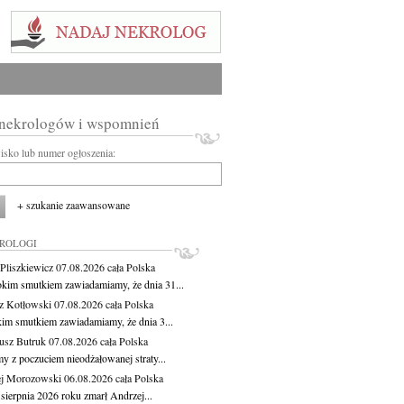
 nekrologów i wspomnień
wisko lub numer ogłoszenia:
+ szukanie zaawansowane
KROLOGI
Pliszkiewicz
07.08.2026
cała Polska
okim smutkiem zawiadamiamy, że dnia 31...
z Kotłowski
07.08.2026
cała Polska
kim smutkiem zawiadamiamy, że dnia 3...
usz Butruk
07.08.2026
cała Polska
y z poczuciem nieodżałowanej straty...
j Morozowski
06.08.2026
cała Polska
sierpnia 2026 roku zmarł Andrzej...