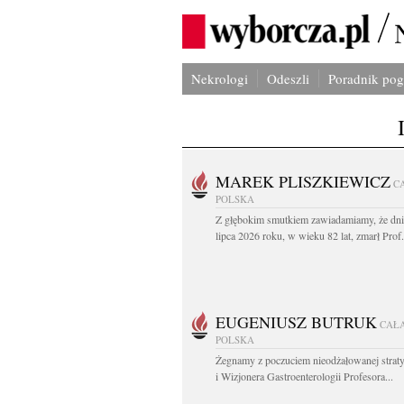
Nekrologi
Odeszli
Poradnik po
MAREK PLISZKIEWICZ
C
POLSKA
Z głębokim smutkiem zawiadamiamy, że dni
lipca 2026 roku, w wieku 82 lat, zmarł Prof
EUGENIUSZ BUTRUK
CAŁ
POLSKA
Żegnamy z poczuciem nieodżałowanej straty
i Wizjonera Gastroenterologii Profesora...