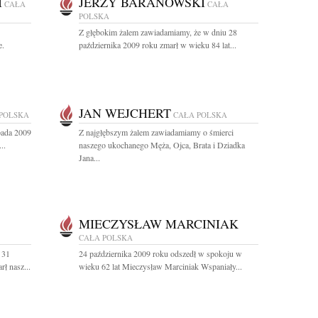
I
JERZY BARANOWSKI
CAŁA
CAŁA
POLSKA
Z głębokim żalem zawiadamiamy, że w dniu 28
e.
października 2009 roku zmarł w wieku 84 lat...
JAN WEJCHERT
POLSKA
CAŁA POLSKA
pada 2009
Z najgłębszym żalem zawiadamiamy o śmierci
..
naszego ukochanego Męża, Ojca, Brata i Dziadka
Jana...
MIECZYSŁAW MARCINIAK
CAŁA POLSKA
 31
24 października 2009 roku odszedł w spokoju w
rł nasz...
wieku 62 lat Mieczysław Marciniak Wspaniały...