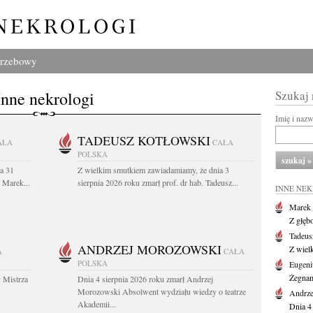
grzebowy
Inne nekrologi
Szukaj
Imię i naz
TADEUSZ KOTŁOWSKI
AŁA
CAŁA
POLSKA
a 31
Z wielkim smutkiem zawiadamiamy, że dnia 3
. Marek...
sierpnia 2026 roku zmarł prof. dr hab. Tadeusz...
INNE NE
Marek 
Z głęb
Tadeus
ANDRZEJ MOROZOWSKI
Z wiel
A
CAŁA
POLSKA
Eugeni
Żegnam
 Mistrza
Dnia 4 sierpnia 2026 roku zmarł Andrzej
Morozowski Absolwent wydziału wiedzy o teatrze
Andrze
Akademii...
Dnia 4 