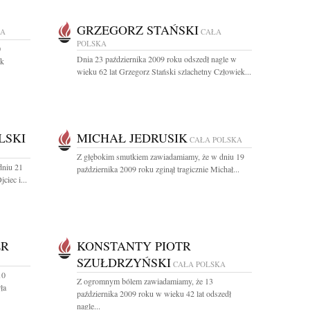
GRZEGORZ STAŃSKI
KA
CAŁA
POLSKA
0
Dnia 23 października 2009 roku odszedł nagle w
ek
wieku 62 lat Grzegorz Stański szlachetny Człowiek...
LSKI
MICHAŁ JEDRUSIK
CAŁA POLSKA
Z głębokim smutkiem zawiadamiamy, że w dniu 19
dniu 21
października 2009 roku zginął tragicznie Michał...
ciec i...
ER
KONSTANTY PIOTR
SZUŁDRZYŃSKI
CAŁA POLSKA
10
Z ogromnym bólem zawiadamiamy, że 13
ła
października 2009 roku w wieku 42 lat odszedł
nagle...