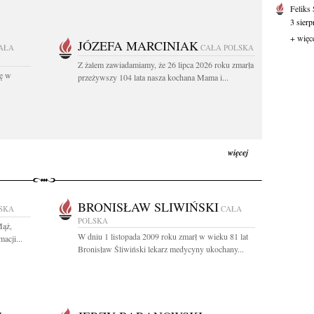
Feliks
3 sierp
+ więc
JÓZEFA MARCINIAK
AŁA
CAŁA POLSKA
Z żalem zawiadamiamy, że 26 lipca 2026 roku zmarła
kę w
przeżywszy 104 lata nasza kochana Mama i...
więcej
BRONISŁAW SLIWIŃSKI
SKA
CAŁA
POLSKA
Mąż,
W dniu 1 listopada 2009 roku zmarł w wieku 81 lat
acji...
Bronisław Śliwiński lekarz medycyny ukochany...