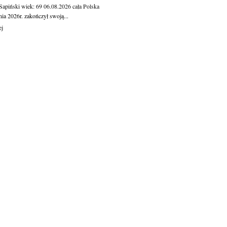
 Sapiński
wiek: 69
06.08.2026
cała Polska
nia 2026r. zakończył swoją...
ej