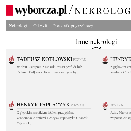
Nekrologi
Odeszli
Poradnik pogrzebowy
Inne nekrologi
TADEUSZ KOTŁOWSKI
HENRYK
POZNAŃ
W dniu 3 sierpnia 2026 roku zmarł prof. dr hab.
Z głębokim sm
Tadeusz Kotłowski Przez całe swe życie był...
wiadomość o ś
HENRYK PAPLACZYK
POZNAŃ
POZNAŃ
Z głębokim smutkiem i żalem przyjęliśmy
Adw. Mariuszo
wiadomość o śmierci Henryka Paplaczyka Odszedł
współczucia z 
Człowiek,...