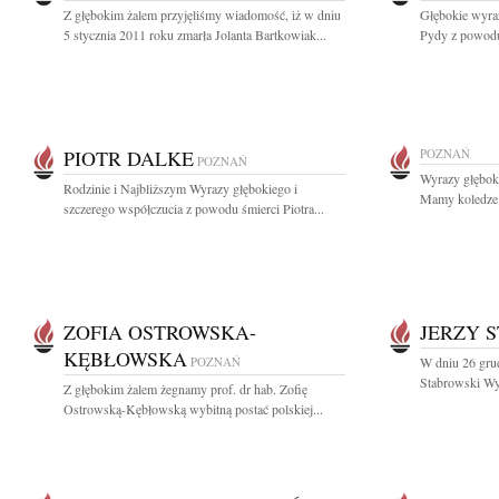
Z głębokim żalem przyjęliśmy wiadomość, iż w dniu
Głębokie wyra
5 stycznia 2011 roku zmarła Jolanta Bartkowiak...
Pydy z powodu 
PIOTR DALKE
POZNAŃ
POZNAŃ
Wyrazy głębok
Rodzinie i Najbliższym Wyrazy głębokiego i
Mamy koledze
szczerego współczucia z powodu śmierci Piotra...
ZOFIA OSTROWSKA-
JERZY 
KĘBŁOWSKA
POZNAŃ
W dniu 26 gru
Stabrowski Wyr
Z głębokim żalem żegnamy prof. dr hab. Zofię
Ostrowską-Kębłowską wybitną postać polskiej...