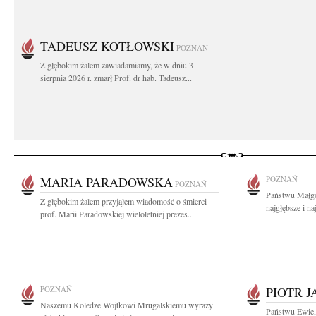
TADEUSZ KOTŁOWSKI
POZNAŃ
Z głębokim żalem zawiadamiamy, że w dniu 3
sierpnia 2026 r. zmarł Prof. dr hab. Tadeusz...
MARIA PARADOWSKA
POZNAŃ
POZNAŃ
Państwu Małgor
Z głębokim żalem przyjąłem wiadomość o śmierci
najgłębsze i n
prof. Marii Paradowskiej wieloletniej prezes...
POZNAŃ
PIOTR 
Naszemu Koledze Wojtkowi Mrugalskiemu wyrazy
Państwu Ewie,