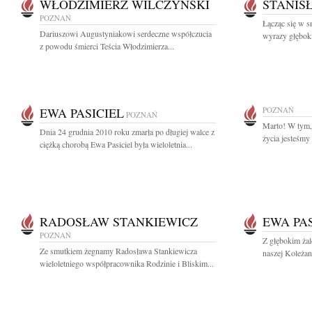
WŁODZIMIERZ WILCZYŃSKI
STANIS
POZNAŃ
Łącząc się w 
Dariuszowi Augustyniakowi serdeczne współczucia
wyrazy głęboki
z powodu śmierci Teścia Włodzimierza...
EWA PASICIEL
POZNAŃ
POZNAŃ
Marto! W tym,
Dnia 24 grudnia 2010 roku zmarła po długiej walce z
życia jesteśmy 
ciężką chorobą Ewa Pasiciel była wieloletnia...
RADOSŁAW STANKIEWICZ
EWA PAS
POZNAŃ
Z głębokim ża
Ze smutkiem żegnamy Radosława Stankiewicza
naszej Koleżan
wieloletniego współpracownika Rodzinie i Bliskim...