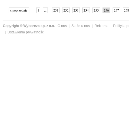
« poprzednie
1
...
251
252
253
254
255
256
257
258
następne »
Copyright © Wyborcza sp. z o.o.
O nas
Staże u nas
Reklama
Polityka 
Ustawienia prywatności