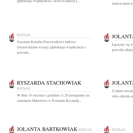
głębokiego współczucia i słowa wsparcia z...
Jaśkowskim wy
POZNAŃ
JOLANT
Naszemu Koledze Pracownikowi Jarkowi
Łączymy się w 
Olszewskiemu wyrazy głębokiego współczucia z
powodu odejści
powodu...
RYSZARDA STACHOWIAK
JOLANT
POZNAŃ
Z żalem zawiad
W dniu 10 stycznia o godzinie 11.20 pożegnamy na
roku odeszła od
cmentarzu Miłostowo w Poznaniu Ryszardę...
JOLANTA BARTKOWIAK
POZNAŃ
POZNAŃ