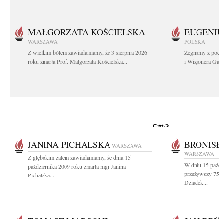
MAŁGORZATA KOŚCIELSKA
EUGENI
WARSZAWA
POLSKA
Z wielkim bólem zawiadamiamy, że 3 sierpnia 2026
Żegnamy z poc
roku zmarła Prof. Małgorzata Kościelska...
i Wizjonera Gas
JANINA PICHALSKA
BRONIS
WARSZAWA
WARSZAWA
Z głębokim żalem zawiadamiamy, że dnia 15
W dniu 15 paźd
października 2009 roku zmarła mgr Janina
przeżywszy 75 
Pichalska...
Dziadek...