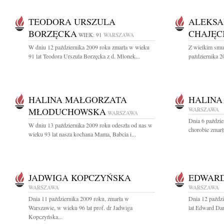
TEODORA URSZULA
ALEKSA
BORZĘCKA
CHAJĘC
WIEK: 91
WARSZAWA
W dniu 12 października 2009 roku zmarła w wieku
Z wielkim smu
91 lat Teodora Urszula Borzęcka z d. Mlonek...
października 20
HALINA MAŁGORZATA
HALINA
MŁODUCHOWSKA
WARSZAWA
WARSZAWA
Dnia 6 paździer
W dniu 13 października 2009 roku odeszła od nas w
chorobie zmarł
wieku 93 lat nasza kochana Mama, Babcia i...
JADWIGA KOPCZYŃSKA
EDWARD
WARSZAWA
WARSZAWA
Dnia 11 października 2009 roku, zmarła w
Dnia 12 paźdz
Warszawie, w wieku 96 lat prof. dr Jadwiga
lat Edward Dar
Kopczyńska...