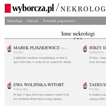
Nekrologi
Odeszli
Poradnik pogrzebowy
Inne nekrologi
MAREK PLISZKIEWICZ
JERZY 
CAŁA
POLSKA
WARSZAWA
Z głębokim smutkiem zawiadamiamy, że dnia 31
W dniu 1 sierp
lipca 2026 roku, w wieku 82 lat, zmarł Prof. Marek...
Jerzy Downarow
EWA WOLIŃSKA-WITORT
TADEUS
WARSZAWA
POLSKA
W dniu 31 lipca 2026 roku zmarła w wieku 78 lat
Z wielkim smu
Ewa Wolińska-Witort Msza święta żałobna...
sierpnia 2026 r