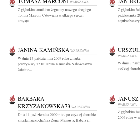
TOMASZ MARCONI
JAN BR
WARSZAWA
Z głębokim smutkiem żegnamy naszego drogiego
Z głębokim ża
Tomka Marconi Człowieka wielkiego serca i
października 2
umysłu...
najukochańszy.
JANINA KAMIŃSKA
URSZUL
WARSZAWA
WARSZAWA
W dniu 13 października 2009 roku zmarła,
W dniu 8 paźdz
przeżywszy 77 lat Janina Kamińska Nabożeństwo
ciężkiej chorob
żałobne...
BARBARA
JANUSZ
KRZYŻANOWSKA73
WARSZAWA
WARSZAWA
Z głębokim ża
Dnia 11 października 2009 roku po ciężkiej chorobie
2009 roku w wi
zmarła najukochańsza Żona, Mamusia, Babcia i...