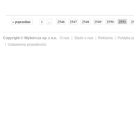
« poprzednie
1
...
2546
2547
2548
2549
2550
2551
2
...
2587
następne »
Copyright © Wyborcza sp. z o.o.
O nas
Staże u nas
Reklama
Polityka 
Ustawienia prywatności