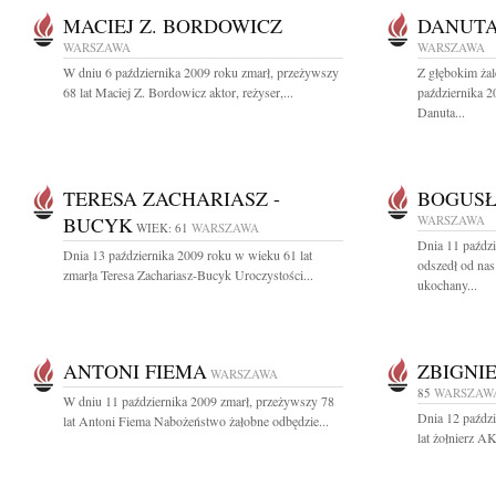
MACIEJ Z. BORDOWICZ
DANUTA
WARSZAWA
WARSZAWA
W dniu 6 października 2009 roku zmarł, przeżywszy
Z głębokim ża
68 lat Maciej Z. Bordowicz aktor, reżyser,...
października 2
Danuta...
TERESA ZACHARIASZ -
BOGUSŁ
BUCYK
WARSZAWA
WIEK: 61
WARSZAWA
Dnia 11 paździ
Dnia 13 października 2009 roku w wieku 61 lat
odszedł od nas
zmarła Teresa Zachariasz-Bucyk Uroczystości...
ukochany...
ANTONI FIEMA
ZBIGNI
WARSZAWA
85
WARSZAW
W dniu 11 października 2009 zmarł, przeżywszy 78
Dnia 12 paźdz
lat Antoni Fiema Nabożeństwo żałobne odbędzie...
lat żołnierz A