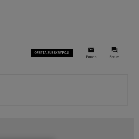
 IOS
Gazeta.pl na Facebooku
OFERTA SUBSKRYPCJI
Poczta
Forum
ZA
WYDARZENIA GOSPODARCZE
LOKALNE
Białystok
Bielsko-Biała
stki
Bydgoszcz
moda
Częstochowa
uże buty
Gorzów Wielkopolski
ecka
Katowice