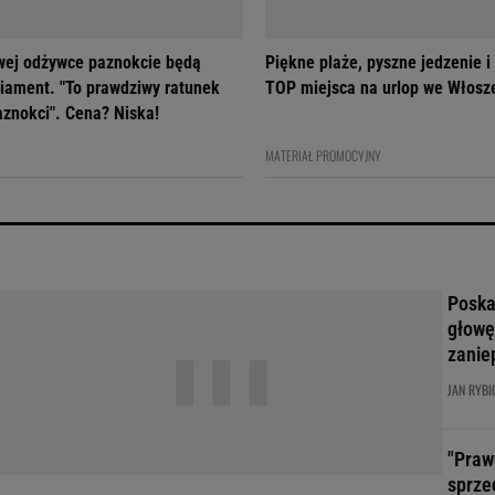
owej odżywce paznokcie będą
Piękne plaże, pyszne jedzenie i
diament. "To prawdziwy ratunek
TOP miejsca na urlop we Włosz
aznokci". Cena? Niska!
MATERIAŁ PROMOCYJNY
Poskar
głowę
zanie
JAN RYBI
"Praw
sprze