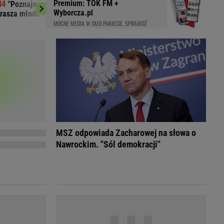
Premium: TOK FM +
"Poznajmy się bliżej". Marta Nawrocka
Najtrudniejszy
LED
Wyborcza.pl
rasza młode Polki
Szansa na rewanż za 
MOCNE MEDIA W DUO PAKIECIE. SPRAWDŹ
MSZ odpowiada Zacharowej na słowa o
Nawrockim. "Sól demokracji"
du
Rodzina
łodnych
Wakacje
Sennik