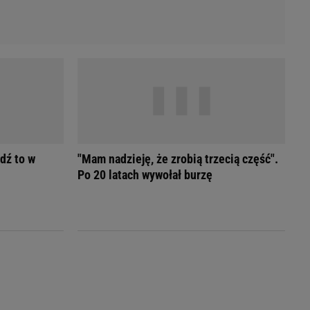
dź to w
"Mam nadzieję, że zrobią trzecią część".
Po 20 latach wywołał burzę