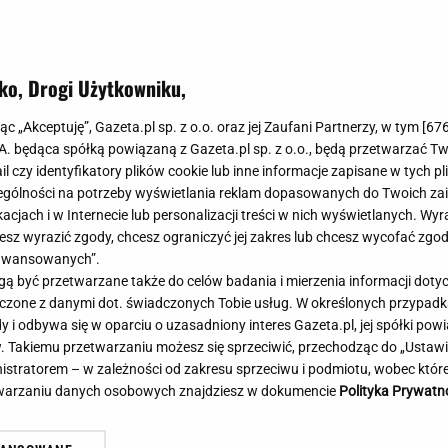
Meghan Markle
Krzesełka do ka
Magda Gessler
Łóżka dla dzieci
Barbara Kurdej-Szatan
Foteliki samoc
ko, Drogi Użytkowniku,
Księżna Kate
Przepisy
Porady
Jak zrobić?
jąc „Akceptuję”, Gazeta.pl sp. z o.o. oraz jej Zaufani Partnerzy, w tym [
67
.A. będąca spółką powiązaną z Gazeta.pl sp. z o.o., będą przetwarzać T
Na czasie
Grzyby
ail czy identyfikatory plików cookie lub inne informacje zapisane w tych p
Memy
Koronawirus
gólności na potrzeby wyświetlania reklam dopasowanych do Twoich zain
Radio Zet
Porady - Zdrowi
acjach i w Internecie lub personalizacji treści w nich wyświetlanych. Wyr
Radio Pogoda
Sukienki jeanso
cesz wyrazić zgody, chcesz ograniczyć jej zakres lub chcesz wycofać zgo
Radio internetowe
Torebki worki
aawansowanych”.
 być przetwarzane także do celów badania i mierzenia informacji dot
Rock Radio
Życzenia
 łączone z danymi dot. świadczonych Tobie usług. W określonych przypad
Złote Przeboje
Życzenia urodz
i odbywa się w oparciu o uzasadniony interes Gazeta.pl, jej spółki powi
Chillizet - radio internetowe
Życzenia imien
. Takiemu przetwarzaniu możesz się sprzeciwić, przechodząc do „Ust
Podcasty
Newsy, plotki - 
nistratorem – w zależności od zakresu sprzeciwu i podmiotu, wobec które
E-booki - Audiobooki
Lifestyle
etwarzaniu danych osobowych znajdziesz w dokumencie
Polityka Prywatn
Planeta.pl
Co obejrzeć