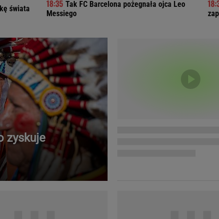
Tak FC Barcelona pożegnała ojca Leo
łkę świata
Telewizor LG O
Messiego
zap
 zyskuje
Doda
Kalkulator Poro
Magda Gessler
Kalendarz dni p
Agnieszka Woźniak-Starak
Kalendarz ciąży