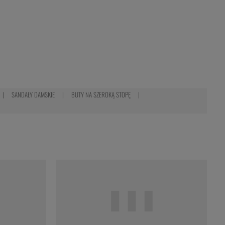
SANDAŁY DAMSKIE
BUTY NA SZEROKĄ STOPĘ