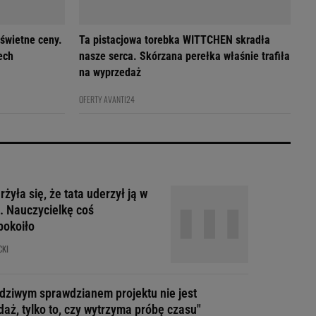
 świetne ceny.
Ta pistacjowa torebka WITTCHEN skradła
ech
nasze serca. Skórzana perełka właśnie trafiła
na wyprzedaż
OFERTY AVANTI24
żyła się, że tata uderzył ją w
. Nauczycielkę coś
pokoiło
CKI
dziwym sprawdzianem projektu nie jest
daż, tylko to, czy wytrzyma próbę czasu"