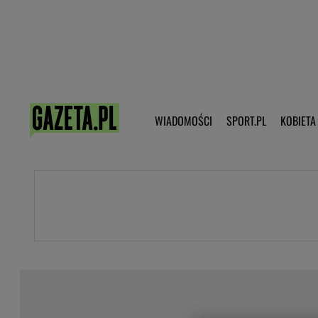
Poczta - Logowanie
Pobierz 
WIADOMOŚCI
SPORT.PL
KOBIETA
DZIECKO
KOBIETA
KULTURA
NEX
WIADOMOŚCI
SPORT
G.PL
Skoki narciarskie
Haps.pl
Ekstraklasa
Wiadomości ze świata
Bundesliga
Sport wiadomości
Liga Mistrzów
Horoskop
Liga Europy
Papież Franiszek
Koszykówka