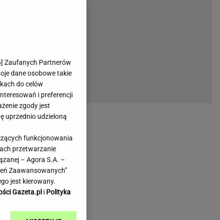
rmienia
Gliwice
Kielce
hodowe
Kraków
Lublin
Łódź
6
] Zaufanych Partnerów
woje dane osobowe takie
Olsztyn
likach do celów
Opole
teresowań i preferencji
e
Płock
ażenie zgody jest
we
Poznań
dę uprzednio udzieloną
Radom
yczących funkcjonowania
Rzeszów
kach przetwarzanie
inowe
Sosnowiec
ązanej – Agora S.A. –
inowe
Szczecin
awień Zaawansowanych”
Melo Radio
Toruń
go jest kierowany.
Trójmiasto
ości Gazeta.pl
i
Polityka
Warszawa
Wrocław