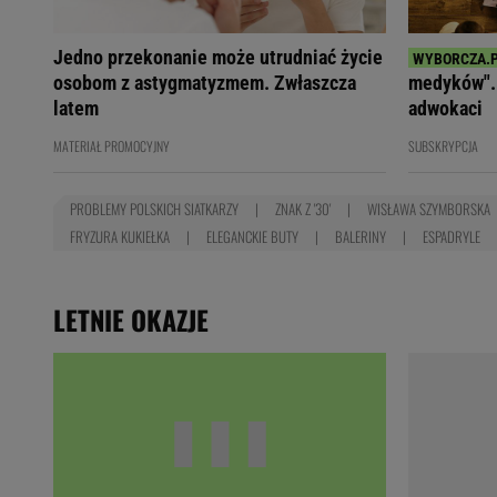
Jedno przekonanie może utrudniać życie
osobom z astygmatyzmem. Zwłaszcza
medyków". 
latem
adwokaci
MATERIAŁ PROMOCYJNY
SUBSKRYPCJA
PROBLEMY POLSKICH SIATKARZY
ZNAK Z '30'
WISŁAWA SZYMBORSKA
FRYZURA KUKIEŁKA
ELEGANCKIE BUTY
BALERINY
ESPADRYLE
LETNIE OKAZJE