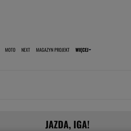
aplikację Gazeta - Android
Pobierz aplikację Gazeta -
MOTO
NEXT
MAGAZYN PROJEKT
WIĘCEJ
T
PLOTEK
SPORT.PL
HOROSKOPY
WEEKEND
TOK FM
WYBORC
ROZRYWKA
ŻYCIE I STYL
Gwiazdy Mundialu
Fryzury
Plotek
Makijaż
Gry online
Magia - Ciekawo
Historie
Wiadomości - 
JAZDA, IGA!
WAGs
Sposób na za d
Anna Lewandowska
Gorączka u dzi