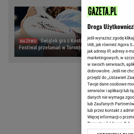
Wiadomości z Polski
Tenis
Plotki na topie
Sporty Walki
Niedziela handlowa
Siatkówka
Droga Użytkownicz
Informacje na bieżąco
PlusLiga
Metro Warszawa
Lekkoatletyka
jeśli wyrazisz zgodę klika
Świątek gra z Kostiuk.
IAB, jak również Agora S
Duży Format
Kolarstwo
Festiwal przełamań w Toronto
jak adresy IP, adresy e-m
Pogoda Warszawa
Bieganie
marketingowych, w szcze
Pogoda Kraków
Trening - ćwiczenia
w swoich serwisach, aplik
Pogoda Gdańsk
Ćwiczenia
dobrowolne. Jeśli nie ch
Pogoda Poznań
Dieta - Odżywianie
przejdź do „Ustawień Z
Twoje dane osobowe mogą
Pogoda Wrocław
Jak schudnąć?
serwisów i aplikacji lub
Gazeta na X
Sport - Fitness
danych nie wymaga zgody 
Fitness
lub Zaufanych Partnerów
F1 - Formuła 1
lub przez kontakt z admi
Więcej informacji o prz
Prywatności Agora S.A.