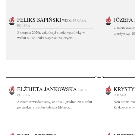
FELIKS SAPIŃSKI
JÓZEFA
WIEK: 69
CAŁA
POLSKA
Z żalem zawiad
3 sierpnia 2026r. zakończył swoją wędrówkę w
przeżywszy 104
wieku 69 lat Feliks Sapiński nauczyciel...
ELŻBIETA JANKOWSKA
KRYSTY
CAŁA
POLSKA
POLSKA
Z żalem zawiadamiamy, że dnia 2 grudnia 2009 roku
Non omnis mori
po ciężkiej chorobie odeszła Elżbieta...
Krakowie w wie