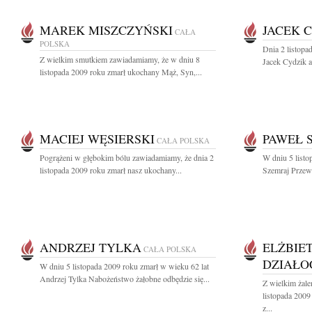
MAREK MISZCZYŃSKI
JACEK 
CAŁA
POLSKA
Dnia 2 listopa
Z wielkim smutkiem zawiadamiamy, że w dniu 8
Jacek Cydzik ar
listopada 2009 roku zmarł ukochany Mąż, Syn,...
MACIEJ WĘSIERSKI
PAWEŁ 
CAŁA POLSKA
Pogrążeni w głębokim bólu zawiadamiamy, że dnia 2
W dniu 5 list
listopada 2009 roku zmarł nasz ukochany...
Szemraj Przew
ANDRZEJ TYLKA
ELŻBIE
CAŁA POLSKA
DZIAŁO
W dniu 5 listopada 2009 roku zmarł w wieku 62 lat
Andrzej Tylka Nabożeństwo żałobne odbędzie się...
Z wielkim żal
listopada 2009
z...