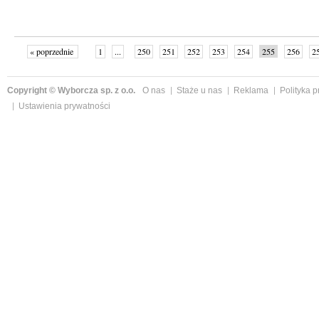
« poprzednie
1
...
250
251
252
253
254
255
256
2
»
Copyright © Wyborcza sp. z o.o.
O nas
Staże u nas
Reklama
Polityka 
Ustawienia prywatności