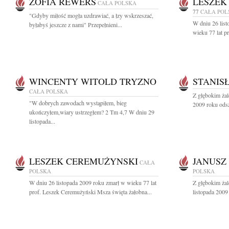
ZOFIA REWERS
LESZEK
CAŁA POLSKA
77
CAŁA POL
"Gdyby miłość mogła uzdrawiać, a łzy wskrzeszać,
W dniu 26 list
byłabyś jeszcze z nami" Przepełnieni...
wieku 77 lat p
WINCENTY WITOLD TRYZNO
STANIS
CAŁA POLSKA
Z głębokim żal
"W dobrych zawodach wystąpiłem, bieg
2009 roku odsze
ukończyłem,wiary ustrzegłem? 2 Tm 4,7 W dniu 29
listopada...
LESZEK CEREMUŻYNSKI
JANUSZ
CAŁA
POLSKA
POLSKA
W dniu 26 listopada 2009 roku zmarł w wieku 77 lat
Z głębokim ża
prof. Leszek Ceremużyński Msza święta żałobna...
listopada 2009