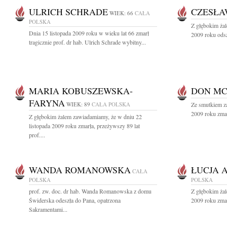
ULRICH SCHRADE
CZESŁA
WIEK: 66
CAŁA
POLSKA
Z głębokim żal
Dnia 15 listopada 2009 roku w wieku lat 66 zmarł
2009 roku odsz
tragicznie prof. dr hab. Ulrich Schrade wybitny...
MARIA KOBUSZEWSKA-
DON M
FARYNA
WIEK: 89
CAŁA POLSKA
Ze smutkiem z
2009 roku zmarł
Z głębokim żalem zawiadamiamy, że w dniu 22
listopada 2009 roku zmarła, przeżywszy 89 lat
prof....
WANDA ROMANOWSKA
ŁUCJA 
CAŁA
POLSKA
POLSKA
prof. zw. doc. dr hab. Wanda Romanowska z domu
Z głębokim żal
Świderska odeszła do Pana, opatrzona
2009 roku zmar
Sakramentami...