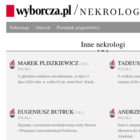
Nekrologi
Odeszli
Poradnik pogrzebowy
Inne nekrologi
MAREK PLISZKIEWICZ
TADEUS
CAŁA
POLSKA
POLSKA
Z głębokim smutkiem zawiadamiamy, że dnia 31
Z wielkim smu
lipca 2026 roku, w wieku 82 lat, zmarł Prof. Marek...
sierpnia 2026 r
EUGENIUSZ BUTRUK
ANDRZE
CAŁA
POLSKA
POLSKA
Żegnamy z poczuciem nieodżałowanej straty Mistrza
Dnia 4 sierpni
i Wizjonera Gastroenterologii Profesora...
Morozowski Ab
Akademii...