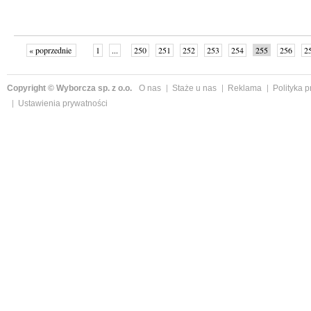
« poprzednie
1
...
250
251
252
253
254
255
256
2
»
Copyright © Wyborcza sp. z o.o.
O nas
Staże u nas
Reklama
Polityka 
Ustawienia prywatności