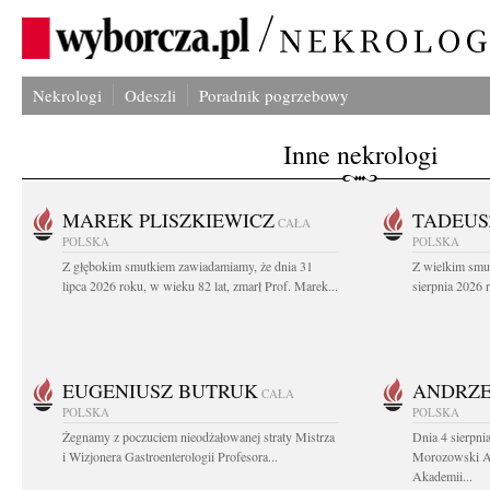
Nekrologi
Odeszli
Poradnik pogrzebowy
Inne nekrologi
MAREK PLISZKIEWICZ
TADEUS
CAŁA
POLSKA
POLSKA
Z głębokim smutkiem zawiadamiamy, że dnia 31
Z wielkim smu
lipca 2026 roku, w wieku 82 lat, zmarł Prof. Marek...
sierpnia 2026 r
EUGENIUSZ BUTRUK
ANDRZE
CAŁA
POLSKA
POLSKA
Żegnamy z poczuciem nieodżałowanej straty Mistrza
Dnia 4 sierpni
i Wizjonera Gastroenterologii Profesora...
Morozowski Ab
Akademii...