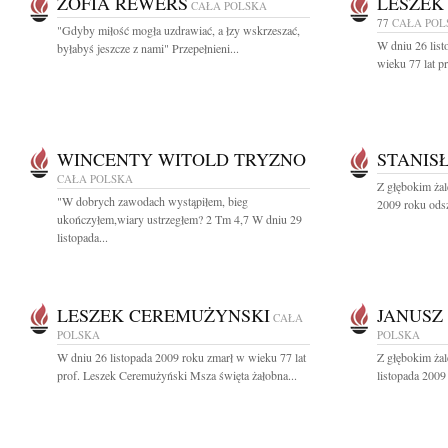
ZOFIA REWERS
LESZEK
CAŁA POLSKA
77
CAŁA POL
"Gdyby miłość mogła uzdrawiać, a łzy wskrzeszać,
W dniu 26 list
byłabyś jeszcze z nami" Przepełnieni...
wieku 77 lat p
WINCENTY WITOLD TRYZNO
STANIS
CAŁA POLSKA
Z głębokim żal
"W dobrych zawodach wystąpiłem, bieg
2009 roku odsze
ukończyłem,wiary ustrzegłem? 2 Tm 4,7 W dniu 29
listopada...
LESZEK CEREMUŻYNSKI
JANUSZ
CAŁA
POLSKA
POLSKA
W dniu 26 listopada 2009 roku zmarł w wieku 77 lat
Z głębokim ża
prof. Leszek Ceremużyński Msza święta żałobna...
listopada 2009