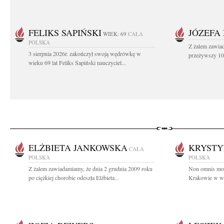
FELIKS SAPIŃSKI
JÓZEFA
WIEK: 69
CAŁA
POLSKA
Z żalem zawiad
3 sierpnia 2026r. zakończył swoją wędrówkę w
przeżywszy 104
wieku 69 lat Feliks Sapiński nauczyciel...
ELŻBIETA JANKOWSKA
KRYSTY
CAŁA
POLSKA
POLSKA
Z żalem zawiadamiamy, że dnia 2 grudnia 2009 roku
Non omnis mori
po ciężkiej chorobie odeszła Elżbieta...
Krakowie w wie