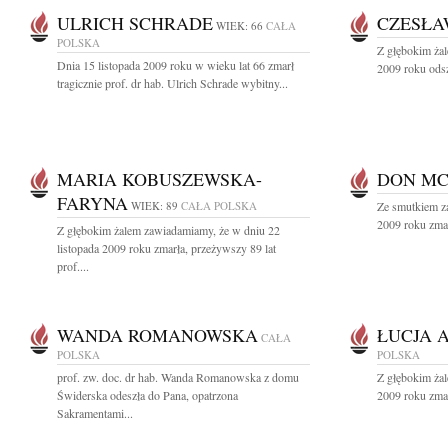
ULRICH SCHRADE
CZESŁA
WIEK: 66
CAŁA
POLSKA
Z głębokim żal
Dnia 15 listopada 2009 roku w wieku lat 66 zmarł
2009 roku odsz
tragicznie prof. dr hab. Ulrich Schrade wybitny...
MARIA KOBUSZEWSKA-
DON M
FARYNA
WIEK: 89
CAŁA POLSKA
Ze smutkiem z
2009 roku zmarł
Z głębokim żalem zawiadamiamy, że w dniu 22
listopada 2009 roku zmarła, przeżywszy 89 lat
prof....
WANDA ROMANOWSKA
ŁUCJA 
CAŁA
POLSKA
POLSKA
prof. zw. doc. dr hab. Wanda Romanowska z domu
Z głębokim żal
Świderska odeszła do Pana, opatrzona
2009 roku zmar
Sakramentami...