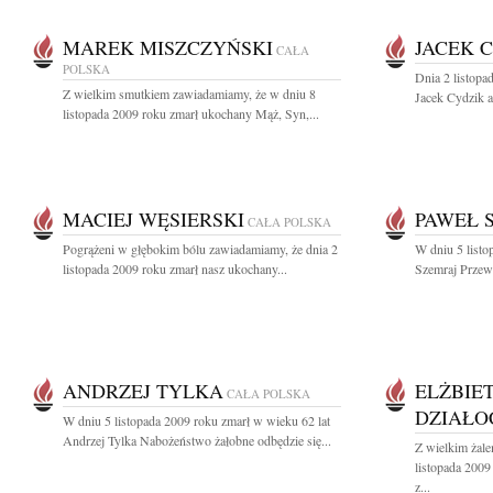
MAREK MISZCZYŃSKI
JACEK 
CAŁA
POLSKA
Dnia 2 listopa
Z wielkim smutkiem zawiadamiamy, że w dniu 8
Jacek Cydzik ar
listopada 2009 roku zmarł ukochany Mąż, Syn,...
MACIEJ WĘSIERSKI
PAWEŁ 
CAŁA POLSKA
Pogrążeni w głębokim bólu zawiadamiamy, że dnia 2
W dniu 5 list
listopada 2009 roku zmarł nasz ukochany...
Szemraj Przew
ANDRZEJ TYLKA
ELŻBIE
CAŁA POLSKA
DZIAŁO
W dniu 5 listopada 2009 roku zmarł w wieku 62 lat
Andrzej Tylka Nabożeństwo żałobne odbędzie się...
Z wielkim żal
listopada 2009
z...