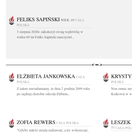
FELIKS SAPIŃSKI
WIEK: 69
CAŁA
POLSKA
3 sierpnia 2026r. zakończył swoją wędrówkę w
wieku 69 lat Feliks Sapiński nauczyciel...
ELŻBIETA JANKOWSKA
KRYSTY
CAŁA
POLSKA
POLSKA
Z żalem zawiadamiamy, że dnia 2 grudnia 2009 roku
Non omnis mori
po ciężkiej chorobie odeszła Elżbieta...
Krakowie w wie
ZOFIA REWERS
LESZEK
CAŁA POLSKA
77
CAŁA POL
"Gdyby miłość mogła uzdrawiać, a łzy wskrzeszać,