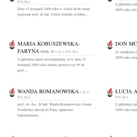
POLSKA
Z głębokim żal
Dnia 15 listopada 2009 roku w wieku lat 66 zmarł
2009 roku odsz
tragicznie prof. dr hab. Ulrich Schrade wybitny...
MARIA KOBUSZEWSKA-
DON M
FARYNA
WIEK: 89
CAŁA POLSKA
Ze smutkiem z
2009 roku zmarł
Z głębokim żalem zawiadamiamy, że w dniu 22
listopada 2009 roku zmarła, przeżywszy 89 lat
prof....
WANDA ROMANOWSKA
ŁUCJA 
CAŁA
POLSKA
POLSKA
prof. zw. doc. dr hab. Wanda Romanowska z domu
Z głębokim żal
Świderska odeszła do Pana, opatrzona
2009 roku zmar
Sakramentami...