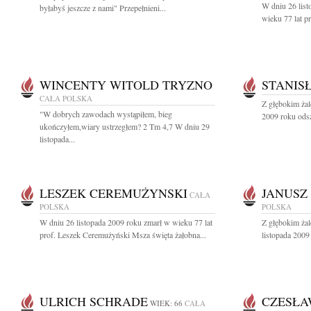
W dniu 26 list
byłabyś jeszcze z nami" Przepełnieni...
wieku 77 lat p
WINCENTY WITOLD TRYZNO
STANIS
CAŁA POLSKA
Z głębokim żal
"W dobrych zawodach wystąpiłem, bieg
2009 roku odsze
ukończyłem,wiary ustrzegłem? 2 Tm 4,7 W dniu 29
listopada...
LESZEK CEREMUŻYNSKI
JANUSZ
CAŁA
POLSKA
POLSKA
W dniu 26 listopada 2009 roku zmarł w wieku 77 lat
Z głębokim ża
prof. Leszek Ceremużyński Msza święta żałobna...
listopada 2009
ULRICH SCHRADE
CZESŁA
WIEK: 66
CAŁA