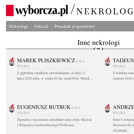
Nekrologi
Odeszli
Poradnik pogrzebowy
Inne nekrologi
MAREK PLISZKIEWICZ
TADEUS
CAŁA
POLSKA
POLSKA
Z głębokim smutkiem zawiadamiamy, że dnia 31
Z wielkim smu
lipca 2026 roku, w wieku 82 lat, zmarł Prof. Marek...
sierpnia 2026 r
EUGENIUSZ BUTRUK
ANDRZE
CAŁA
POLSKA
POLSKA
Żegnamy z poczuciem nieodżałowanej straty Mistrza
Dnia 4 sierpni
i Wizjonera Gastroenterologii Profesora...
Morozowski Ab
Akademii...