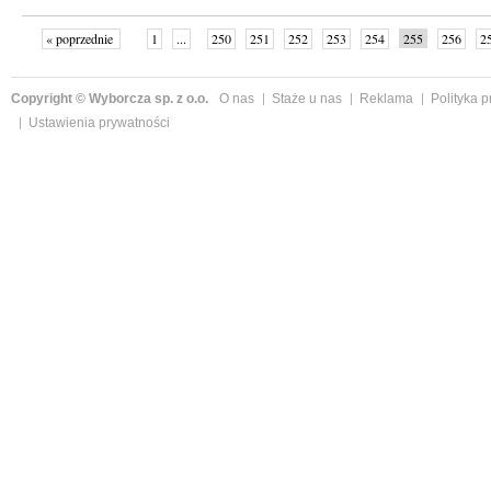
« poprzednie
1
...
250
251
252
253
254
255
256
2
»
Copyright © Wyborcza sp. z o.o.
O nas
Staże u nas
Reklama
Polityka 
Ustawienia prywatności