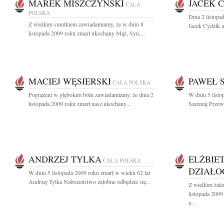
MAREK MISZCZYŃSKI
JACEK 
CAŁA
POLSKA
Dnia 2 listopa
Z wielkim smutkiem zawiadamiamy, że w dniu 8
Jacek Cydzik ar
listopada 2009 roku zmarł ukochany Mąż, Syn,...
MACIEJ WĘSIERSKI
PAWEŁ 
CAŁA POLSKA
Pogrążeni w głębokim bólu zawiadamiamy, że dnia 2
W dniu 5 list
listopada 2009 roku zmarł nasz ukochany...
Szemraj Przew
ANDRZEJ TYLKA
ELŻBIE
CAŁA POLSKA
DZIAŁO
W dniu 5 listopada 2009 roku zmarł w wieku 62 lat
Andrzej Tylka Nabożeństwo żałobne odbędzie się...
Z wielkim żal
listopada 2009
z...