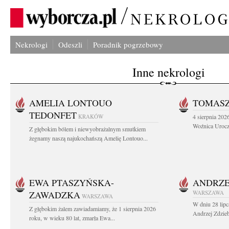
Nekrologi
Odeszli
Poradnik pogrzebowy
Inne nekrologi
AMELIA LONTOUO
TOMASZ
TEDONFET
KRAKÓW
4 sierpnia 202
Woźnica Urocz
Z głębokim bólem i niewyobrażalnym smutkiem
żegnamy naszą najukochańszą Amelię Lontouo...
EWA PTASZYŃSKA-
ANDRZE
ZAWADZKA
WARSZAWA
WARSZAWA
W dniu 28 lipc
Z głębokim żalem zawiadamiamy, że 1 sierpnia 2026
Andrzej Zdzieb
roku, w wieku 80 lat, zmarła Ewa...