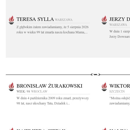
TERESA SYLLA
JERZY 
WARSZAWA
WARSZAWA
Z głębokim żalem zawiadamiamy, że 5 sierpnia 2026
W dniu 1 sierp
roku w wieku 99 lat zmarła nasza kochana Mama,...
Jerzy Downarow
BRONISŁAW ŻURAKOWSKI
WIKTOR
WIEK: 98
WROCŁAW
SZCZECIN
W dniu 4 października 2009 roku zmarł, przeżywszy
"Można odejść 
98 lat, nasz ukochany Tata, Dziadek i...
zawiadamiamy, 