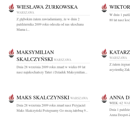
WIESŁAWA ŻURKOWSKA
WIKTOR
WARSZAWA
W dniu 1 paźd
Z głębokim żalem zawiadamiamy, że w dniu 2
80 lat nasz koc
października 2009 roku odeszła od nas ukochana
Mama i...
MAKSYMILIAN
KATARZ
SKALCZYŃSKI
WARSZAWA
WARSZAWA
Z żalem żegna
Dnia 28 września 2009 roku zmarł w wieku 69 lat
asystentkę Zak
nasz najukochańszy Tatuś i Dziadek Maksymilian...
MAKS SKALCZYNSKI
ANNA D
WARSZAWA
WIEK: 62
WA
Dnia 28 września 2009 roku zmarł nasz Przyjaciel
Dnia 1 paździe
Maks Skalczyński Pożegnamy Go mszą żałobną 9...
Anna Despot-Z