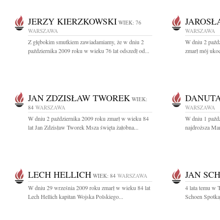
JERZY KIERZKOWSKI
JAROSŁ
WIEK: 76
WARSZAWA
WARSZAWA
Z głębokim smutkiem zawiadamiamy, że w dniu 2
W dniu 2 paźdz
października 2009 roku w wieku 76 lat odszedł od...
zmarł mój uko
JAN ZDZISŁAW TWOREK
DANUTA
WIEK:
84
WARSZAWA
WARSZAWA
W dniu 2 października 2009 roku zmarł w wieku 84
W dniu 1 paźdz
lat Jan Zdzisław Tworek Msza święta żałobna...
najdroższa Mam
LECH HELLICH
JAN SC
WIEK: 84
WARSZAWA
W dniu 29 września 2009 roku zmarł w wieku 84 lat
4 lata temu w T
Lech Hellich kapitan Wojska Polskiego...
Schoen Spotkaj