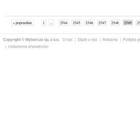
« poprzednie
1
...
2544
2545
2546
2547
2548
2549
2
...
2575
następne »
Copyright © Wyborcza sp. z o.o.
O nas
Staże u nas
Reklama
Polityka 
Ustawienia prywatności