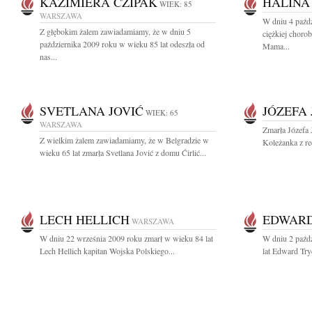
KAZIMIERA CZIPAK
HALINA
WIEK: 85
WARSZAWA
W dniu 4 paźdz
Z głębokim żalem zawiadamiamy, że w dniu 5
ciężkiej choro
października 2009 roku w wieku 85 lat odeszła od
Mama...
nas...
SVETLANA JOVIĆ
JÓZEFA
WIEK: 65
WARSZAWA
Zmarła Józefa 
Z wielkim żalem zawiadamiamy, że w Belgradzie w
Koleżanka z re
wieku 65 lat zmarła Svetlana Jović z domu Ćirlić...
LECH HELLICH
EDWARD
WARSZAWA
W dniu 22 września 2009 roku zmarł w wieku 84 lat
W dniu 2 paźd
Lech Hellich kapitan Wojska Polskiego...
lat Edward Try