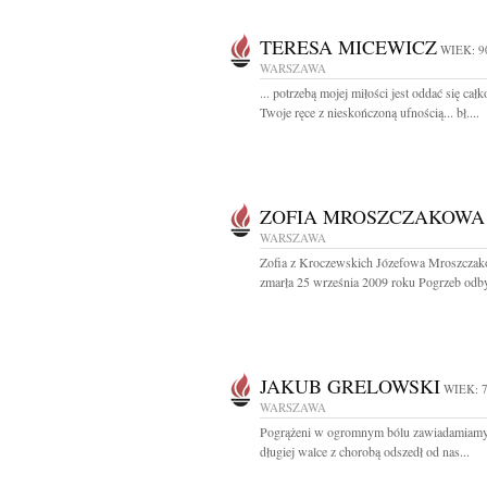
TERESA MICEWICZ
WIEK: 9
WARSZAWA
... potrzebą mojej miłości jest oddać się cał
Twoje ręce z nieskończoną ufnością... bł....
ZOFIA MROSZCZAKOWA
WARSZAWA
Zofia z Kroczewskich Józefowa Mroszcza
zmarła 25 września 2009 roku Pogrzeb odbył
JAKUB GRELOWSKI
WIEK: 
WARSZAWA
Pogrążeni w ogromnym bólu zawiadamiamy,
długiej walce z chorobą odszedł od nas...