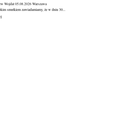
ew Wojdat
05.08.2026
Warszawa
okim smutkiem zawiadamiamy, że w dniu 30...
ej