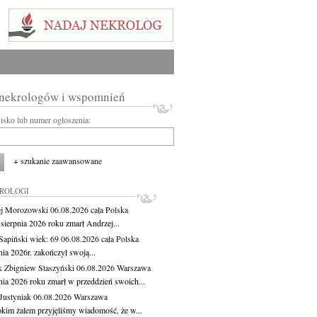
 nekrologów i wspomnień
wisko lub numer ogłoszenia:
+ szukanie zaawansowane
KROLOGI
j Morozowski
06.08.2026
cała Polska
sierpnia 2026 roku zmarł Andrzej...
 Sapiński
wiek: 69
06.08.2026
cała Polska
nia 2026r. zakończył swoją...
 Zbigniew Staszyński
06.08.2026
Warszawa
pnia 2026 roku zmarł w przeddzień swoich...
Justyniak
06.08.2026
Warszawa
okim żalem przyjęliśmy wiadomość, że w...