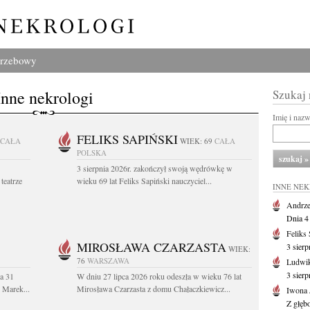
grzebowy
Inne nekrologi
Szukaj
Imię i naz
FELIKS SAPIŃSKI
CAŁA
WIEK: 69
CAŁA
POLSKA
3 sierpnia 2026r. zakończył swoją wędrówkę w
teatrze
wieku 69 lat Feliks Sapiński nauczyciel...
INNE NE
Andrze
Dnia 4 
Feliks
MIROSŁAWA CZARZASTA
3 sierp
WIEK:
76
WARSZAWA
Ludwik
3 sier
a 31
W dniu 27 lipca 2026 roku odeszła w wieku 76 lat
. Marek...
Mirosława Czarzasta z domu Chałaczkiewicz...
Iwona 
Z głęb