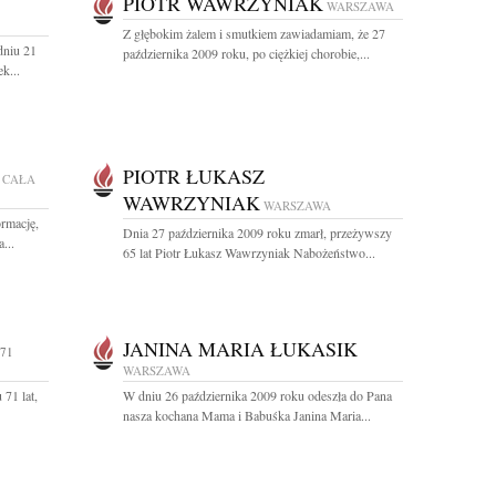
PIOTR WAWRZYNIAK
WARSZAWA
Z głębokim żalem i smutkiem zawiadamiam, że 27
dniu 21
października 2009 roku, po ciężkiej chorobie,...
k...
PIOTR ŁUKASZ
CAŁA
WAWRZYNIAK
WARSZAWA
ormację,
Dnia 27 października 2009 roku zmarł, przeżywszy
...
65 lat Piotr Łukasz Wawrzyniak Nabożeństwo...
JANINA MARIA ŁUKASIK
 71
WARSZAWA
71 lat,
W dniu 26 października 2009 roku odeszła do Pana
nasza kochana Mama i Babuśka Janina Maria...