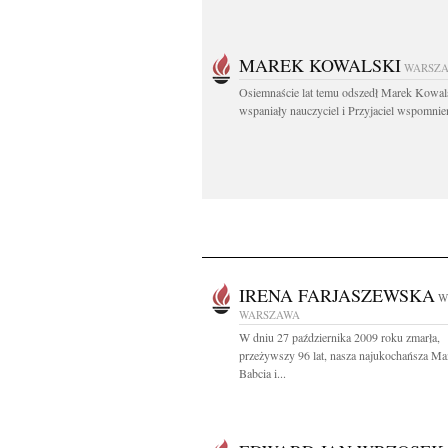
MAREK KOWALSKI
WARSZ
Osiemnaście lat temu odszedł Marek Kowal
wspaniały nauczyciel i Przyjaciel wspomnien
IRENA FARJASZEWSKA
W
WARSZAWA
W dniu 27 października 2009 roku zmarła,
przeżywszy 96 lat, nasza najukochańsza M
Babcia i...