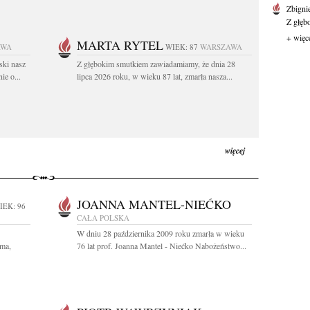
Zbigni
Z głęb
+ więc
MARTA RYTEL
AWA
WIEK: 87
WARSZAWA
ski nasz
Z głębokim smutkiem zawiadamiamy, że dnia 28
ie o...
lipca 2026 roku, w wieku 87 lat, zmarła nasza...
więcej
JOANNA MANTEL-NIEĆKO
IEK: 96
CAŁA POLSKA
W dniu 28 października 2009 roku zmarła w wieku
ama,
76 lat prof. Joanna Mantel - Niećko Nabożeństwo...