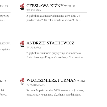
CZESŁAWA KIŹNY
EK: 99
WIEK: 90
WARSZAWA
zeżywszy
Z głębokim żalem zawiadamiamy, że w dniu 24
na...
października 2009 roku zmarła w wieku 90 lat...
ANDRZEJ STACHOWICZ
RSZAWA
WARSZAWA
Pęszyńska
Z głębokim smutkiem przyjęliśmy wiadomość o
śmierci naszego Przyjaciela Andrzeja Stachowicza...
WŁODZIMIERZ FURMAN
K: 75
WIEK:
79
WARSZAWA
 lat
W dniu 24 października 2009 roku odszedł od nas,
bne...
przeżywszy 79 lat, nasz ukochany Włodzimierz...