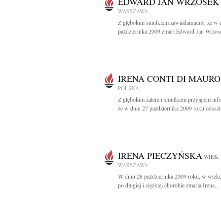
EDWARD JAN WRZOSEK
WARSZAWA
Z głębokim smutkiem zawiadamiamy, że w 
października 2009 zmarł Edward Jan Wrzose
IRENA CONTI DI MAURO
POLSKA
Z głębokim żalem i smutkiem przyjąłem inf
że w dniu 27 października 2009 roku odeszła
IRENA PIECZYŃSKA
WIEK:
WARSZAWA
W dniu 28 października 2009 roku, w wieku 
po długiej i ciężkiej chorobie zmarła Irena...