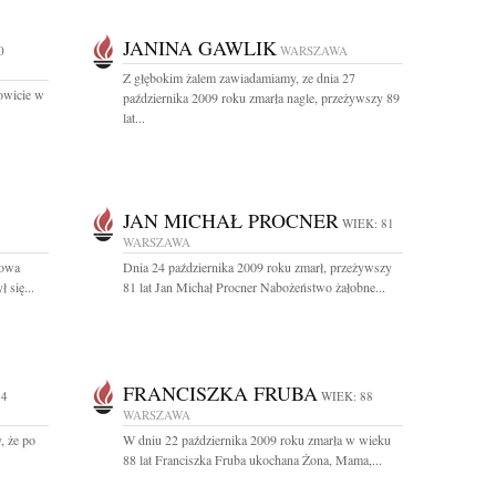
JANINA GAWLIK
0
WARSZAWA
Z głębokim żalem zawiadamiamy, ze dnia 27
kowicie w
października 2009 roku zmarła nagle, przeżywszy 89
lat...
JAN MICHAŁ PROCNER
WIEK: 81
WARSZAWA
kowa
Dnia 24 października 2009 roku zmarł, przeżywszy
 się...
81 lat Jan Michał Procner Nabożeństwo żałobne...
FRANCISZKA FRUBA
74
WIEK: 88
WARSZAWA
 że po
W dniu 22 października 2009 roku zmarła w wieku
88 lat Franciszka Fruba ukochana Żona, Mama,...