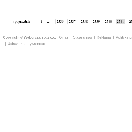
« poprzednie
1
...
2536
2537
2538
2539
2540
2541
2
...
2587
następne »
Copyright © Wyborcza sp. z o.o.
O nas
Staże u nas
Reklama
Polityka 
Ustawienia prywatności