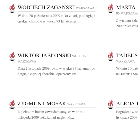
WOJCIECH ZAGAŃSKI
MARTA 
WARSZAWA
85
WARSZAW
W dniu 20 października 2009 roku zmarł, po długiej i
Z wielkim żale
ciężkiej chorobie w wieku 73 lat Wojciech...
2009 roku zmar
WIKTOR JABŁOŃSKI
TADEUS
WIEK: 87
WARSZAWA
WARSZAWA
Dnia 2 listopada 2009 roku, w wieku 87 lat, zmarł po
W dniu 30 paź
długiej i ciężkiej chorobie, opatrzony św....
lat Tadeusz St
ZYGMUNT MOSAK
ALICJA
WARSZAWA
Z głębokim bólem zawiadamiamy, że w dniu 1
Pogrążeni w s
listopada 2009 roku?zmarł nagle mój...
listopada 2009 