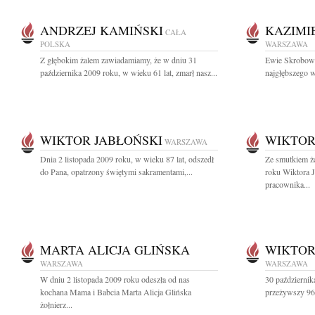
ANDRZEJ KAMIŃSKI
KAZIMI
CAŁA
POLSKA
WARSZAWA
Z głębokim żalem zawiadamiamy, że w dniu 31
Ewie Skrobows
października 2009 roku, w wieku 61 lat, zmarł nasz...
najgłębszego w
WIKTOR JABŁOŃSKI
WIKTOR
WARSZAWA
Dnia 2 listopada 2009 roku, w wieku 87 lat, odszedł
Ze smutkiem ż
do Pana, opatrzony świętymi sakramentami,...
roku Wiktora 
pracownika...
MARTA ALICJA GLIŃSKA
WIKTOR
WARSZAWA
WARSZAWA
W dniu 2 listopada 2009 roku odeszła od nas
30 październik
kochana Mama i Babcia Marta Alicja Glińska
przeżywszy 96 
żołnierz...