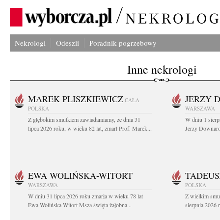
Nekrologi
Odeszli
Poradnik pogrzebowy
Inne nekrologi
MAREK PLISZKIEWICZ
JERZY 
CAŁA
POLSKA
WARSZAWA
Z głębokim smutkiem zawiadamiamy, że dnia 31
W dniu 1 sierp
lipca 2026 roku, w wieku 82 lat, zmarł Prof. Marek...
Jerzy Downarow
EWA WOLIŃSKA-WITORT
TADEUS
WARSZAWA
POLSKA
W dniu 31 lipca 2026 roku zmarła w wieku 78 lat
Z wielkim smu
Ewa Wolińska-Witort Msza święta żałobna...
sierpnia 2026 r