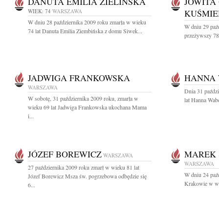
DANUTA EMILIA ZIELIŃSKA
JOWITA
WIEK: 74
WARSZAWA
KUŚMIE
W dniu 28 października 2009 roku zmarła w wieku
W dniu 29 paźd
74 lat Danuta Emilia Ziembińska z domu Siwek...
przeżywszy 78 
JADWIGA FRANKOWSKA
HANNA
WARSZAWA
Dnia 31 paźdz
W sobotę, 31 października 2009 roku, zmarła w
lat Hanna Wab
wieku 69 lat Jadwiga Frankowska ukochana Mama
i...
JÓZEF BOREWICZ
MAREK 
WARSZAWA
WARSZAWA
27 października 2009 roku zmarł w wieku 81 lat
W dniu 24 paźd
Józef Borewicz Msza św. pogrzebowa odbędzie się
Krakowie w wie
6...