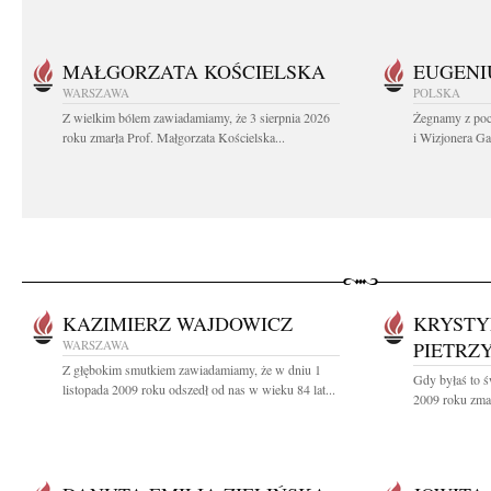
MAŁGORZATA KOŚCIELSKA
EUGENI
WARSZAWA
POLSKA
Z wielkim bólem zawiadamiamy, że 3 sierpnia 2026
Żegnamy z poc
roku zmarła Prof. Małgorzata Kościelska...
i Wizjonera Gas
KAZIMIERZ WAJDOWICZ
KRYSTY
WARSZAWA
PIETRZ
Z głębokim smutkiem zawiadamiamy, że w dniu 1
Gdy byłaś to ś
listopada 2009 roku odszedł od nas w wieku 84 lat...
2009 roku zmar