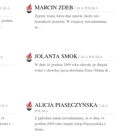
MARCIN ZDEB
CAŁA
CAŁA POLSKA
Żyjemy wiarą, która daje oparcie, kiedy żal i
 grudnia
bezradność przeraża. W rozpaczy zawiadamiamy,
..
że...
JOLANTA SMOK
ŁA
CAŁA POLSKA
W dniu 16 grudnia 2009 roku odeszła, po długiej
walce z chorobą, nasza ukochana Żona i Mama dr...
ALICJA PIASECZYŃSKA
CAŁA
CAŁA
POLSKA
 14
Z głębokim żalem zawiadamiamy, że w dniu 14
stra i...
grudnia 2009 roku zmarła Alicja Piaseczyńska z
domu...