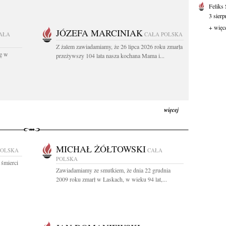
Feliks
3 sierp
+ więc
JÓZEFA MARCINIAK
AŁA
CAŁA POLSKA
Z żalem zawiadamiamy, że 26 lipca 2026 roku zmarła
kę w
przeżywszy 104 lata nasza kochana Mama i...
więcej
MICHAŁ ŻÓŁTOWSKI
POLSKA
CAŁA
POLSKA
 śmierci
Zawiadamiamy ze smutkiem, że dnia 22 grudnia
2009 roku zmarł w Laskach, w wieku 94 lat,...