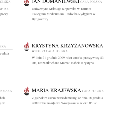
JAN DOMANIEWSKI
POLSKA
CAŁA POLSKA
ko" Ks.
Uniwersytet Mikołaja Kopernika w Toruniu
paczy...
Collegium Medicum im. Ludwika Rydygiera w
Bydgoszczy...
KRYSTYNA KRZYŻANOWSKA
LSKA
WIEK: 83
CAŁA POLSKA
rudnia
W dniu 21 grudnia 2009 roku zmarła, przeżywszy 83
.
lata, nasza ukochana Mama i Babcia Krystyna...
MARIA KRAJEWSKA
 POLSKA
CAŁA POLSKA
 hab.
Z głębokim żalem zawiadamiamy, że dnia 18 grudnia
 w...
2009 roku zmarła we Wrocławiu w wieku 85 lat...