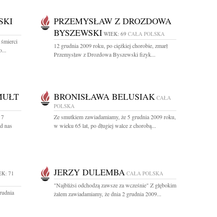
SKI
PRZEMYSŁAW Z DROZDOWA
BYSZEWSKI
WIEK: 69
CAŁA POLSKA
 śmierci
12 grudnia 2009 roku, po ciężkiej chorobie, zmarł
...
Przemysław z Drozdowa Byszewski fizyk...
MUŁT
BRONISŁAWA BELUSIAK
CAŁA
POLSKA
 7
Ze smutkiem zawiadamiamy, że 5 grudnia 2009 roku,
od nas
w wieku 65 lat, po długiej walce z chorobą...
JERZY DULEMBA
K: 71
CAŁA POLSKA
"Najbliżsi odchodzą zawsze za wcześnie" Z głębokim
rudnia
żalem zawiadamiamy, że dnia 2 grudnia 2009...