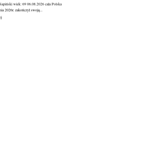
 Sapiński
wiek: 69
06.08.2026
cała Polska
nia 2026r. zakończył swoją...
ej