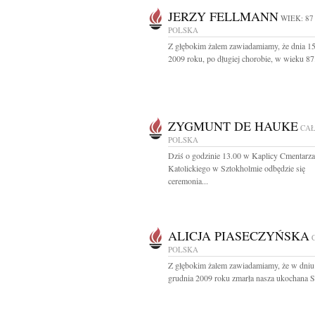
JERZY FELLMANN
WIEK: 87
POLSKA
Z głębokim żalem zawiadamiamy, że dnia 15
2009 roku, po długiej chorobie, w wieku 87.
ZYGMUNT DE HAUKE
CA
POLSKA
Dziś o godzinie 13.00 w Kaplicy Cmentarza
Katolickiego w Sztokholmie odbędzie się
ceremonia...
ALICJA PIASECZYŃSKA
POLSKA
Z głębokim żalem zawiadamiamy, że w dniu
grudnia 2009 roku zmarła nasza ukochana Sio