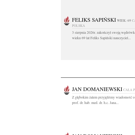
FELIKS SAPIŃSKI
WIEK: 69
C
POLSKA
3 sierpnia 2026r. zakończył swoją wędrów
wieku 69 lat Feliks Sapiński nauczyciel...
JAN DOMANIEWSKI
CAŁA 
Z głębokim żalem przyjęliśmy wiadomość o
prof. dr. hab. med. dr. h.c. Jana...