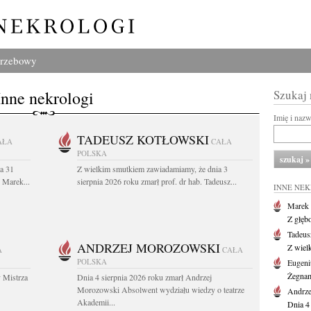
grzebowy
Inne nekrologi
Szukaj
Imię i naz
TADEUSZ KOTŁOWSKI
AŁA
CAŁA
POLSKA
a 31
Z wielkim smutkiem zawiadamiamy, że dnia 3
. Marek...
sierpnia 2026 roku zmarł prof. dr hab. Tadeusz...
INNE NE
Marek 
Z głęb
Tadeus
ANDRZEJ MOROZOWSKI
Z wiel
A
CAŁA
POLSKA
Eugeni
Żegnam
 Mistrza
Dnia 4 sierpnia 2026 roku zmarł Andrzej
Morozowski Absolwent wydziału wiedzy o teatrze
Andrze
Akademii...
Dnia 4 