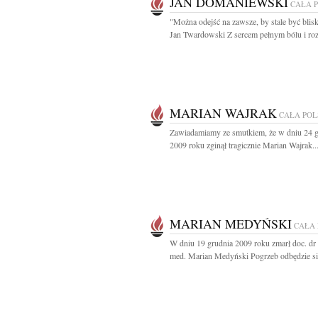
JAN DOMANIEWSKI
CAŁA 
"Można odejść na zawsze, by stale być blis
Jan Twardowski Z sercem pełnym bólu i roz
MARIAN WAJRAK
CAŁA PO
Zawiadamiamy ze smutkiem, że w dniu 24 g
2009 roku zginął tragicznie Marian Wajrak..
MARIAN MEDYŃSKI
CAŁA
W dniu 19 grudnia 2009 roku zmarł doc. dr
med. Marian Medyński Pogrzeb odbędzie się