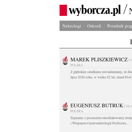
Nekrologi
Odeszli
Poradnik po
MAREK PLISZKIEWICZ
C
POLSKA
Z głębokim smutkiem zawiadamiamy, że dni
lipca 2026 roku, w wieku 82 lat, zmarł Prof
EUGENIUSZ BUTRUK
CAŁ
POLSKA
Żegnamy z poczuciem nieodżałowanej straty
i Wizjonera Gastroenterologii Profesora...