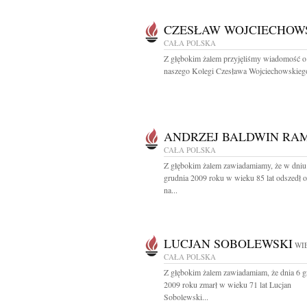
CZESŁAW WOJCIECHOW
CAŁA POLSKA
Z głębokim żalem przyjęliśmy wiadomość o
naszego Kolegi Czesława Wojciechowskiego
ANDRZEJ BALDWIN RA
CAŁA POLSKA
Z głębokim żalem zawiadamiamy, że w dniu
grudnia 2009 roku w wieku 85 lat odszedł 
na...
LUCJAN SOBOLEWSKI
WIE
CAŁA POLSKA
Z głębokim żalem zawiadamiam, że dnia 6 g
2009 roku zmarł w wieku 71 lat Lucjan
Sobolewski...