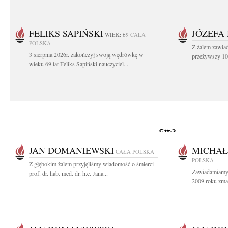
FELIKS SAPIŃSKI
JÓZEFA
WIEK: 69
CAŁA
POLSKA
Z żalem zawiad
3 sierpnia 2026r. zakończył swoją wędrówkę w
przeżywszy 104
wieku 69 lat Feliks Sapiński nauczyciel...
JAN DOMANIEWSKI
MICHAŁ
CAŁA POLSKA
POLSKA
Z głębokim żalem przyjęliśmy wiadomość o śmierci
Zawiadamiamy 
prof. dr. hab. med. dr. h.c. Jana...
2009 roku zmar