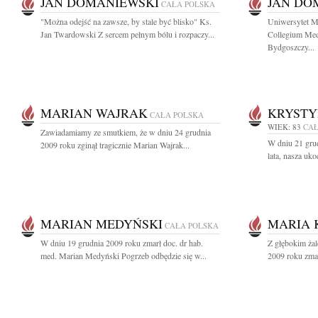
JAN DOMANIEWSKI
JAN DO
CAŁA POLSKA
"Można odejść na zawsze, by stale być blisko" Ks.
Uniwersytet M
Jan Twardowski Z sercem pełnym bólu i rozpaczy...
Collegium Med
Bydgoszczy...
MARIAN WAJRAK
KRYST
CAŁA POLSKA
WIEK: 83
CAŁ
Zawiadamiamy ze smutkiem, że w dniu 24 grudnia
W dniu 21 gru
2009 roku zginął tragicznie Marian Wajrak...
lata, nasza uk
MARIAN MEDYŃSKI
MARIA 
CAŁA POLSKA
W dniu 19 grudnia 2009 roku zmarł doc. dr hab.
Z głębokim ża
med. Marian Medyński Pogrzeb odbędzie się w...
2009 roku zmar