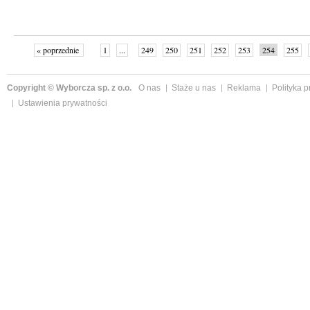
« poprzednie
1
...
249
250
251
252
253
254
255
następne »
Copyright © Wyborcza sp. z o.o.
O nas
Staże u nas
Reklama
Polityka 
Ustawienia prywatności