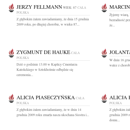
JERZY FELLMANN
MARCIN
WIEK: 87
CAŁA
POLSKA
Żyjemy wiarą, k
Z głębokim żalem zawiadamiamy, że dnia 15 grudnia
bezradność pr
2009 roku, po długiej chorobie, w wieku 87...
że...
ZYGMUNT DE HAUKE
JOLANT
CAŁA
POLSKA
W dniu 16 grud
Dziś o godzinie 13.00 w Kaplicy Cmentarza
walce z chorob
Katolickiego w Sztokholmie odbędzie się
ceremonia...
ALICJA PIASECZYŃSKA
ALICJA
CAŁA
POLSKA
POLSKA
Z głębokim żalem zawiadamiamy, że w dniu 14
Z głębokim ża
grudnia 2009 roku zmarła nasza ukochana Siostra i...
grudnia 2009 r
domu...