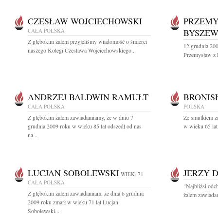
CZESŁAW WOJCIECHOWSKI
PRZEMY
CAŁA POLSKA
BYSZEW
Z głębokim żalem przyjęliśmy wiadomość o śmierci
12 grudnia 200
naszego Kolegi Czesława Wojciechowskiego...
Przemysław z 
ANDRZEJ BALDWIN RAMUŁT
BRONIS
CAŁA POLSKA
POLSKA
Z głębokim żalem zawiadamiamy, że w dniu 7
Ze smutkiem z
grudnia 2009 roku w wieku 85 lat odszedł od nas
w wieku 65 lat,
na...
LUCJAN SOBOLEWSKI
JERZY 
WIEK: 71
CAŁA POLSKA
"Najbliżsi odc
Z głębokim żalem zawiadamiam, że dnia 6 grudnia
żalem zawiadam
2009 roku zmarł w wieku 71 lat Lucjan
Sobolewski...