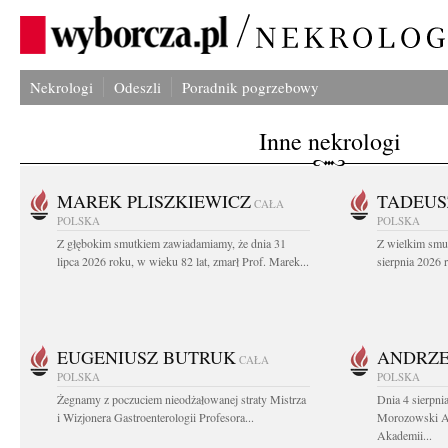
Nekrologi
Odeszli
Poradnik pogrzebowy
Inne nekrologi
MAREK PLISZKIEWICZ
TADEUS
CAŁA
POLSKA
POLSKA
Z głębokim smutkiem zawiadamiamy, że dnia 31
Z wielkim smu
lipca 2026 roku, w wieku 82 lat, zmarł Prof. Marek...
sierpnia 2026 r
EUGENIUSZ BUTRUK
ANDRZE
CAŁA
POLSKA
POLSKA
Żegnamy z poczuciem nieodżałowanej straty Mistrza
Dnia 4 sierpni
i Wizjonera Gastroenterologii Profesora...
Morozowski Ab
Akademii...