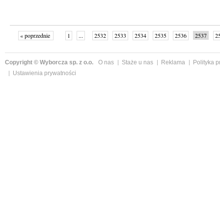
« poprzednie
1
...
2532
2533
2534
2535
2536
2537
2
...
2587
następne »
Copyright © Wyborcza sp. z o.o.
O nas
Staże u nas
Reklama
Polityka 
Ustawienia prywatności