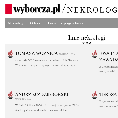
Nekrologi
Odeszli
Poradnik pogrzebowy
Inne nekrologi
TOMASZ WOŹNICA
EWA PT
WARSZAWA
ZAWAD
4 sierpnia 2026 roku zmarł w wieku 42 lat Tomasz
Woźnica Uroczystości pogrzebowe odbędą się w...
Z głębokim żal
roku, w wieku 
ANDRZEJ ZDZIEBORSKI
TERESA
WARSZAWA
Z głębokim żal
W dniu 28 lipca 2026 roku zmarł przeżywszy 78 lat
roku w wieku 9
Andrzej Zdzieborski nabożeństwo żałobne...