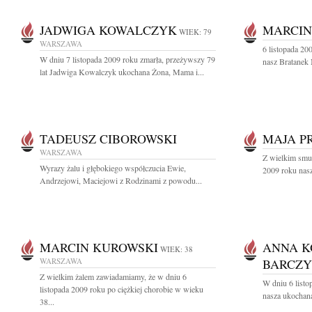
JADWIGA KOWALCZYK
MARCIN
WIEK: 79
WARSZAWA
6 listopada 20
W dniu 7 listopada 2009 roku zmarła, przeżywszy 79
nasz Bratanek
lat Jadwiga Kowalczyk ukochana Żona, Mama i...
TADEUSZ CIBOROWSKI
MAJA P
WARSZAWA
Z wielkim smu
Wyrazy żalu i głębokiego współczucia Ewie,
2009 roku nasz
Andrzejowi, Maciejowi z Rodzinami z powodu...
MARCIN KUROWSKI
ANNA 
WIEK: 38
WARSZAWA
BARCZ
Z wielkim żalem zawiadamiamy, że w dniu 6
W dniu 6 listo
listopada 2009 roku po ciężkiej chorobie w wieku
nasza ukochana
38...