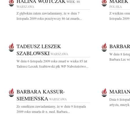
HALINA WOJTCZAK
MAREK 
WIEK: 86
WARSZAWA
POLSKA
Z głębokim zalem zawiadamiamy, że w dniu 7
Z wielkim smu
listopada 2009 roku przeżywszy 86 lat zmarła...
listopada 2009
TADEUSZ LESZEK
BARBAR
SZABLOWSKI
WARSZAWA
W dniu 8 listo
Barbara Lec wi
W dniu 6 listopada 2009 roku zmarł w wieku 85 lat
Tadeusz Leszek Szablowski płk WP Nabożeństwo...
BARBARA KASSUR-
MARIAN
SIEMIEŃSKA
WARSZAWA
Dnia 6 listopa
artysta, muzyk
Ze smutkiem zawiadamiamy, że w dniu 9 listopada
2009 roku umarła dr n. med. Barbara...