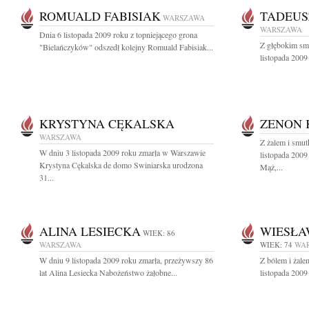
ROMUALD FABISIAK
TADEUS
WARSZAWA
WARSZAWA
Dnia 6 listopada 2009 roku z topniejącego grona
Z głębokim sm
"Bielańczyków" odszedł kolejny Romuald Fabisiak...
listopada 2009 
KRYSTYNA CĘKALSKA
ZENON 
WARSZAWA
Z żalem i smu
W dniu 3 listopada 2009 roku zmarła w Warszawie
listopada 2009
Krystyna Cękalska de domo Swiniarska urodzona
Mąż,...
31...
ALINA LESIECKA
WIESŁA
WIEK: 86
WARSZAWA
WIEK: 74
WA
W dniu 9 listopada 2009 roku zmarła, przeżywszy 86
Z bólem i żal
lat Alina Lesiecka Nabożeństwo żałobne...
listopada 2009