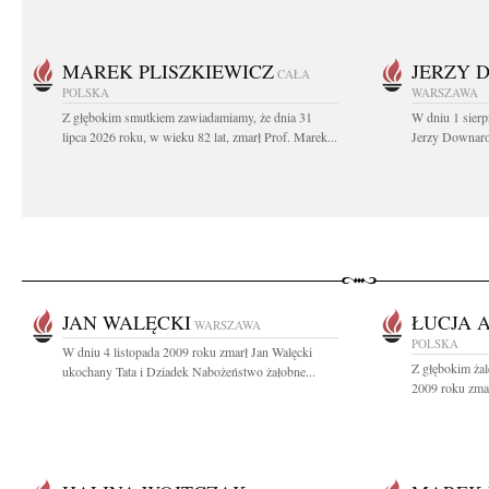
MAREK PLISZKIEWICZ
JERZY 
CAŁA
POLSKA
WARSZAWA
Z głębokim smutkiem zawiadamiamy, że dnia 31
W dniu 1 sierp
lipca 2026 roku, w wieku 82 lat, zmarł Prof. Marek...
Jerzy Downarow
JAN WALĘCKI
ŁUCJA 
WARSZAWA
POLSKA
W dniu 4 listopada 2009 roku zmarł Jan Walęcki
Z głębokim żal
ukochany Tata i Dziadek Nabożeństwo żałobne...
2009 roku zmar