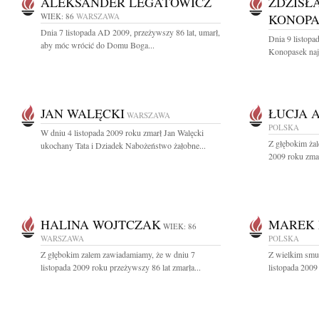
ALEKSANDER LEGATOWICZ
ZDZISŁ
WIEK: 86
WARSZAWA
KONOPA
Dnia 7 listopada AD 2009, przeżywszy 86 lat, umarł,
Dnia 9 listopa
aby móc wrócić do Domu Boga...
Konopasek naj
JAN WALĘCKI
ŁUCJA 
WARSZAWA
POLSKA
W dniu 4 listopada 2009 roku zmarł Jan Walęcki
Z głębokim żal
ukochany Tata i Dziadek Nabożeństwo żałobne...
2009 roku zmar
HALINA WOJTCZAK
MAREK 
WIEK: 86
WARSZAWA
POLSKA
Z głębokim zalem zawiadamiamy, że w dniu 7
Z wielkim smu
listopada 2009 roku przeżywszy 86 lat zmarła...
listopada 2009