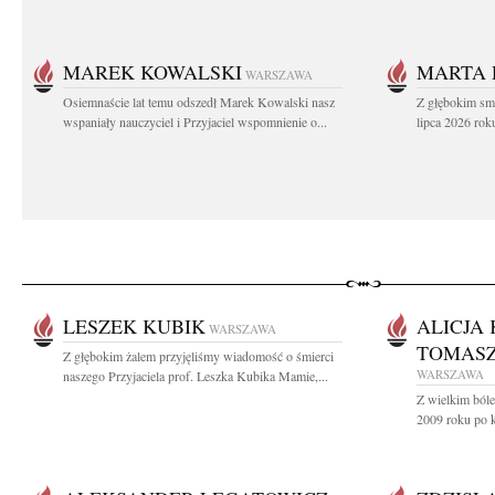
MAREK KOWALSKI
MARTA 
WARSZAWA
Osiemnaście lat temu odszedł Marek Kowalski nasz
Z głębokim sm
wspaniały nauczyciel i Przyjaciel wspomnienie o...
lipca 2026 roku
LESZEK KUBIK
ALICJA
WARSZAWA
TOMAS
Z głębokim żalem przyjęliśmy wiadomość o śmierci
WARSZAWA
naszego Przyjaciela prof. Leszka Kubika Mamie,...
Z wielkim bóle
2009 roku po kr