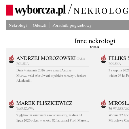
Nekrologi
Odeszli
Poradnik pogrzebowy
Inne nekrologi
ANDRZEJ MOROZOWSKI
FELIKS 
CAŁA
POLSKA
POLSKA
Dnia 4 sierpnia 2026 roku zmarł Andrzej
3 sierpnia 20
Morozowski Absolwent wydziału wiedzy o teatrze
wieku 69 lat Fe
Akademii...
MAREK PLISZKIEWICZ
MIROSŁ
WARSZAWA
76
WARSZAW
Z głębokim smutkiem zawiadamiamy, że dnia 31
W dniu 27 lipc
lipca 2026 roku, w wieku 82 lat, zmarł Prof. Marek...
Mirosława Czar