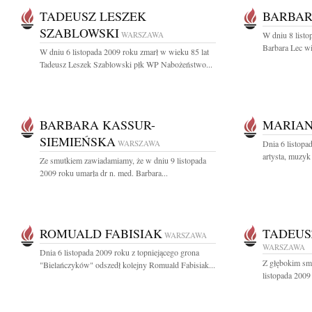
TADEUSZ LESZEK
BARBAR
SZABLOWSKI
WARSZAWA
W dniu 8 listo
Barbara Lec wi
W dniu 6 listopada 2009 roku zmarł w wieku 85 lat
Tadeusz Leszek Szablowski płk WP Nabożeństwo...
BARBARA KASSUR-
MARIAN
SIEMIEŃSKA
WARSZAWA
Dnia 6 listopa
artysta, muzyk
Ze smutkiem zawiadamiamy, że w dniu 9 listopada
2009 roku umarła dr n. med. Barbara...
ROMUALD FABISIAK
TADEUS
WARSZAWA
WARSZAWA
Dnia 6 listopada 2009 roku z topniejącego grona
Z głębokim sm
"Bielańczyków" odszedł kolejny Romuald Fabisiak...
listopada 2009 