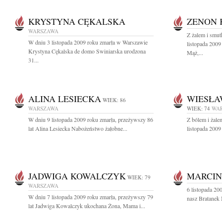
KRYSTYNA CĘKALSKA
ZENON 
WARSZAWA
Z żalem i smu
W dniu 3 listopada 2009 roku zmarła w Warszawie
listopada 2009
Krystyna Cękalska de domo Swiniarska urodzona
Mąż,...
31...
ALINA LESIECKA
WIESŁA
WIEK: 86
WARSZAWA
WIEK: 74
WA
W dniu 9 listopada 2009 roku zmarła, przeżywszy 86
Z bólem i żal
lat Alina Lesiecka Nabożeństwo żałobne...
listopada 2009
JADWIGA KOWALCZYK
MARCIN
WIEK: 79
WARSZAWA
6 listopada 20
W dniu 7 listopada 2009 roku zmarła, przeżywszy 79
nasz Bratanek
lat Jadwiga Kowalczyk ukochana Żona, Mama i...