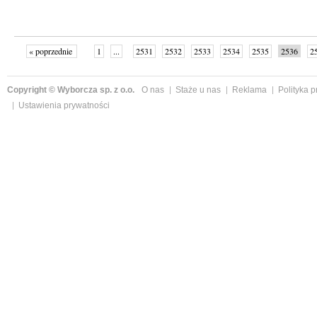
« poprzednie
1
...
2531
2532
2533
2534
2535
2536
2
...
2586
następne »
Copyright © Wyborcza sp. z o.o.
O nas
Staże u nas
Reklama
Polityka 
Ustawienia prywatności