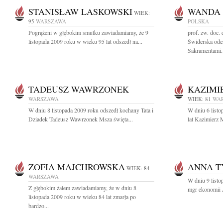
STANISŁAW LASKOWSKI
WANDA
WIEK:
95
WARSZAWA
POLSKA
Pogrążeni w głębokim smutku zawiadamiamy, że 9
prof. zw. doc
listopada 2009 roku w wieku 95 lat odszedł na...
Świderska odes
Sakramentami..
TADEUSZ WAWRZONEK
KAZIMI
WARSZAWA
WIEK: 81
WA
W dniu 8 listopada 2009 roku odszedł kochany Tata i
W dniu 6 listo
Dziadek Tadeusz Wawrzonek Msza święta...
lat Kazimierz 
ZOFIA MAJCHROWSKA
ANNA T
WIEK: 84
WARSZAWA
W dniu 9 listo
Z głębokim żalem zawiadamiamy, że w dniu 8
mgr ekonomii A
listopada 2009 roku w wieku 84 lat zmarła po
bardzo...