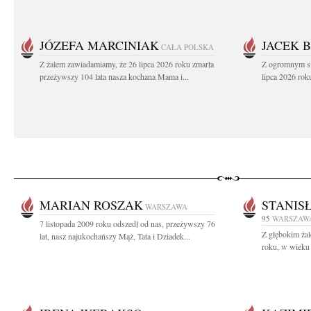
JÓZEFA MARCINIAK
JACEK 
CAŁA POLSKA
Z żalem zawiadamiamy, że 26 lipca 2026 roku zmarła
Z ogromnym sm
przeżywszy 104 lata nasza kochana Mama i...
lipca 2026 rok
MARIAN ROSZAK
STANIS
WARSZAWA
95
WARSZAW
7 listopada 2009 roku odszedł od nas, przeżywszy 76
Z głębokim żal
lat, nasz najukochańszy Mąż, Tata i Dziadek...
roku, w wieku 9