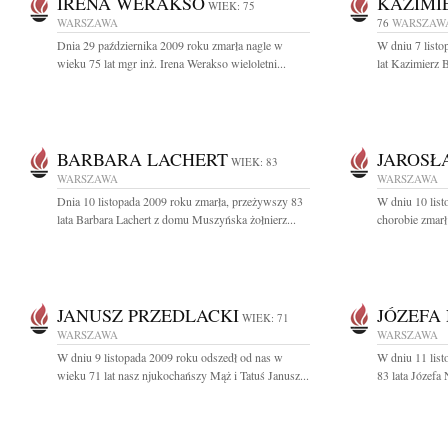
IRENA WERAKSO
KAZIMI
WIEK: 75
WARSZAWA
76
WARSZAW
Dnia 29 października 2009 roku zmarła nagle w
W dniu 7 listo
wieku 75 lat mgr inż. Irena Werakso wieloletni...
lat Kazimierz 
BARBARA LACHERT
JAROSŁ
WIEK: 83
WARSZAWA
WARSZAWA
Dnia 10 listopada 2009 roku zmarła, przeżywszy 83
W dniu 10 listo
lata Barbara Lachert z domu Muszyńska żołnierz...
chorobie zmarł
JANUSZ PRZEDLACKI
JÓZEFA
WIEK: 71
WARSZAWA
WARSZAWA
W dniu 9 listopada 2009 roku odszedł od nas w
W dniu 11 list
wieku 71 lat nasz njukochańszy Mąż i Tatuś Janusz...
83 lata Józefa