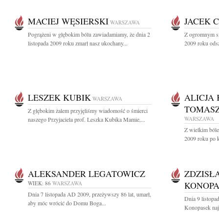
MACIEJ WĘSIERSKI
JACEK 
WARSZAWA
Pogrążeni w głębokim bólu zawiadamiamy, że dnia 2
Z ogromnym sm
listopada 2009 roku zmarł nasz ukochany...
2009 roku odsz
LESZEK KUBIK
ALICJA
WARSZAWA
TOMAS
Z głębokim żalem przyjęliśmy wiadomość o śmierci
WARSZAWA
naszego Przyjaciela prof. Leszka Kubika Mamie,...
Z wielkim bóle
2009 roku po kr
ALEKSANDER LEGATOWICZ
ZDZISŁ
WIEK: 86
WARSZAWA
KONOPA
Dnia 7 listopada AD 2009, przeżywszy 86 lat, umarł,
Dnia 9 listopa
aby móc wrócić do Domu Boga...
Konopasek naj