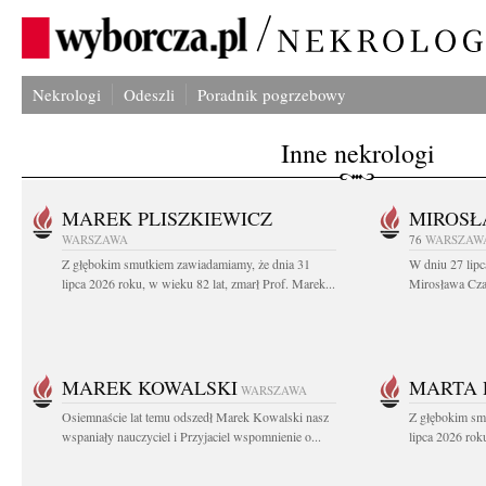
Nekrologi
Odeszli
Poradnik pogrzebowy
Inne nekrologi
MAREK PLISZKIEWICZ
MIROSŁ
WARSZAWA
76
WARSZAW
Z głębokim smutkiem zawiadamiamy, że dnia 31
W dniu 27 lipc
lipca 2026 roku, w wieku 82 lat, zmarł Prof. Marek...
Mirosława Czar
MAREK KOWALSKI
MARTA 
WARSZAWA
Osiemnaście lat temu odszedł Marek Kowalski nasz
Z głębokim sm
wspaniały nauczyciel i Przyjaciel wspomnienie o...
lipca 2026 roku