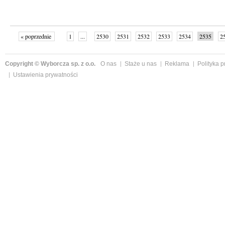
« poprzednie
1
...
2530
2531
2532
2533
2534
2535
2
...
2586
następne »
Copyright © Wyborcza sp. z o.o.
O nas
Staże u nas
Reklama
Polityka 
Ustawienia prywatności