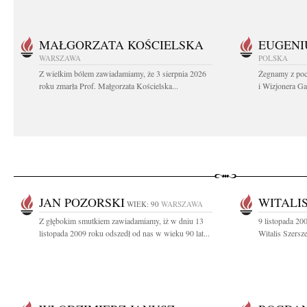
MAŁGORZATA KOŚCIELSKA
EUGENI
WARSZAWA
POLSKA
Z wielkim bólem zawiadamiamy, że 3 sierpnia 2026
Żegnamy z poc
roku zmarła Prof. Małgorzata Kościelska...
i Wizjonera Gas
JAN POZORSKI
WITALI
WIEK: 90
WARSZAWA
Z głębokim smutkiem zawiadamiamy, iż w dniu 13
9 listopada 20
listopada 2009 roku odszedł od nas w wieku 90 lat...
Witalis Szersz