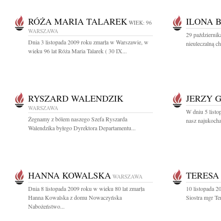
RÓŻA MARIA TALAREK
ILONA 
WIEK: 96
WARSZAWA
29 październik
Dnia 3 listopada 2009 roku zmarła w Warszawie, w
nieuleczalną ch
wieku 96 lat Róża Maria Talarek ( 30 IX...
RYSZARD WALENDZIK
JERZY 
WARSZAWA
W dniu 5 listo
Żegnamy z bólem naszego Szefa Ryszarda
nasz najukocha
Walendzika byłego Dyrektora Departamentu...
HANNA KOWALSKA
TERESA
WARSZAWA
Dnia 8 listopada 2009 roku w wieku 80 lat zmarła
10 listopada 2
Hanna Kowalska z domu Nowaczyńska
Siostra mgr Te
Nabożeństwo...