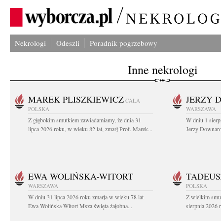
Nekrologi
Odeszli
Poradnik pogrzebowy
Inne nekrologi
MAREK PLISZKIEWICZ
JERZY 
CAŁA
POLSKA
WARSZAWA
Z głębokim smutkiem zawiadamiamy, że dnia 31
W dniu 1 sierp
lipca 2026 roku, w wieku 82 lat, zmarł Prof. Marek...
Jerzy Downarow
EWA WOLIŃSKA-WITORT
TADEUS
WARSZAWA
POLSKA
W dniu 31 lipca 2026 roku zmarła w wieku 78 lat
Z wielkim smu
Ewa Wolińska-Witort Msza święta żałobna...
sierpnia 2026 r