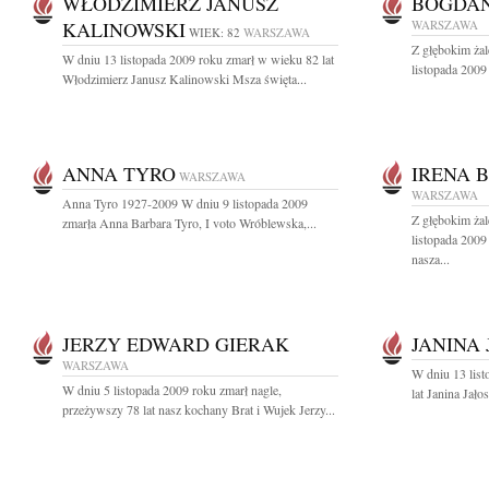
WŁODZIMIERZ JANUSZ
BOGDAN
KALINOWSKI
WARSZAWA
WIEK: 82
WARSZAWA
Z głębokim ża
W dniu 13 listopada 2009 roku zmarł w wieku 82 lat
listopada 2009
Włodzimierz Janusz Kalinowski Msza święta...
ANNA TYRO
IRENA 
WARSZAWA
WARSZAWA
Anna Tyro 1927-2009 W dniu 9 listopada 2009
Z głębokim ża
zmarła Anna Barbara Tyro, I voto Wróblewska,...
listopada 2009
nasza...
JERZY EDWARD GIERAK
JANINA
WARSZAWA
W dniu 13 lis
W dniu 5 listopada 2009 roku zmarł nagle,
lat Janina Jał
przeżywszy 78 lat nasz kochany Brat i Wujek Jerzy...