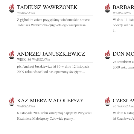
TADEUSZ WAWRZONEK
BARBAR
WARSZAWA
WARSZAWA
Z głębokim żalem przyjęliśmy wiadomość o śmierci
W dniu 11 list
Tadeusza Wawrzonka długoletniego wiceprezesa...
odeszła od na
i...
ANDRZEJ JANUSZKIEWICZ
DON M
WIEK: 86
WARSZAWA
Ze smutkiem z
płk Andrzej Juszkiewicz lat 86 w dniu 12 listopada
2009 roku zmarł
2009 roku odszedł od nas opatrzony świętymi...
KAZIMIERZ MAŁOLEPSZY
CZESŁA
WARSZAWA
86
WARSZAW
6 listopada 2009 roku zmarł mój najlepszy Przyjaciel
W dniu 6 listo
Kazimierz Małolepszy Człowiek prawy...
lat Czesława J