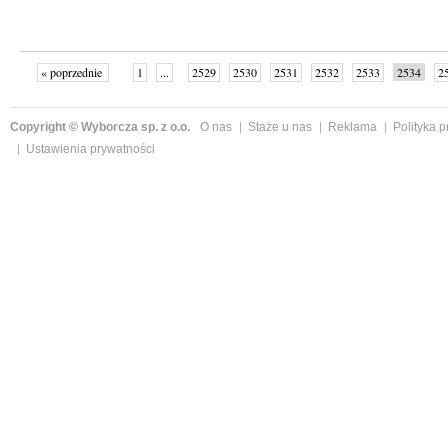
« poprzednie
1
...
2529
2530
2531
2532
2533
2534
2
...
2587
następne »
Copyright © Wyborcza sp. z o.o.
O nas
Staże u nas
Reklama
Polityka 
Ustawienia prywatności