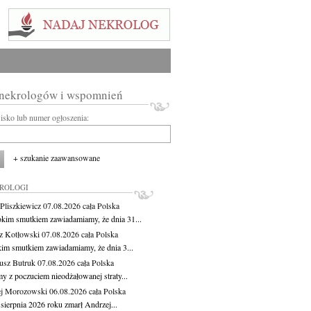
 nekrologów i wspomnień
wisko lub numer ogłoszenia:
+ szukanie zaawansowane
KROLOGI
Pliszkiewicz
07.08.2026
cała Polska
okim smutkiem zawiadamiamy, że dnia 31...
z Kotłowski
07.08.2026
cała Polska
kim smutkiem zawiadamiamy, że dnia 3...
usz Butruk
07.08.2026
cała Polska
y z poczuciem nieodżałowanej straty...
j Morozowski
06.08.2026
cała Polska
sierpnia 2026 roku zmarł Andrzej...