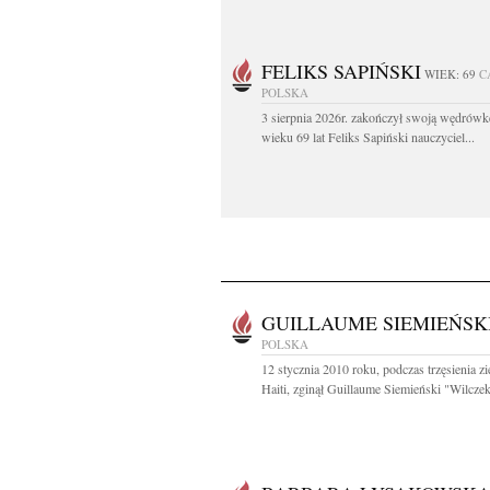
FELIKS SAPIŃSKI
WIEK: 69
C
POLSKA
3 sierpnia 2026r. zakończył swoją wędrów
wieku 69 lat Feliks Sapiński nauczyciel...
GUILLAUME SIEMIEŃSK
POLSKA
12 stycznia 2010 roku, podczas trzęsienia z
Haiti, zginął Guillaume Siemieński "Wilczek