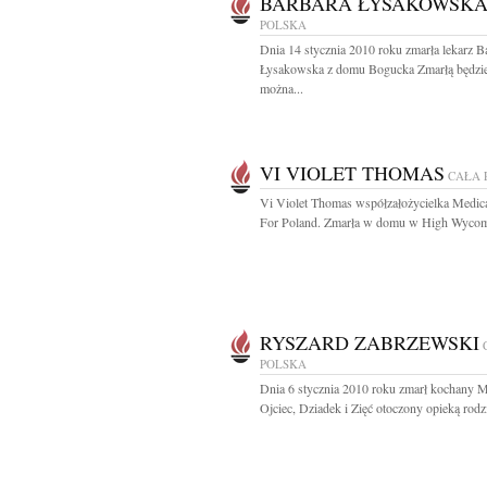
BARBARA ŁYSAKOWSK
POLSKA
Dnia 14 stycznia 2010 roku zmarła lekarz B
Łysakowska z domu Bogucka Zmarłą będzi
można...
VI VIOLET THOMAS
CAŁA 
Vi Violet Thomas współzałożycielka Medic
For Poland. Zmarła w domu w High Wycom
RYSZARD ZABRZEWSKI
POLSKA
Dnia 6 stycznia 2010 roku zmarł kochany M
Ojciec, Dziadek i Zięć otoczony opieką rodzi