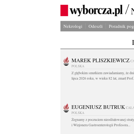
Nekrologi
Odeszli
Poradnik po
MAREK PLISZKIEWICZ
C
POLSKA
Z głębokim smutkiem zawiadamiamy, że dni
lipca 2026 roku, w wieku 82 lat, zmarł Prof
EUGENIUSZ BUTRUK
CAŁ
POLSKA
Żegnamy z poczuciem nieodżałowanej straty
i Wizjonera Gastroenterologii Profesora...