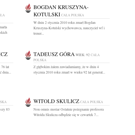
BOGDAN KRUSZYNA-
KOTULSKI
AŁA
CAŁA POLSKA
W dniu 2 stycznia 2010 roku zmarł Bogdan
marła
Kruszyna-Kotulski wychowawca, nauczyciel wf i
skich
trener...
ICZ
TADEUSZ GÓRA
WIEK: 92
CAŁA
POLSKA
 76 lat
Z głębokim żalem zawiadamiamy, że w dniu 4
 dnia...
stycznia 2010 roku zmarł w wieku 92 lat generał...
WITOLD SKULICZ
LSKA
CAŁA POLSKA
wszy 83
Non omnis moriar Ostatnie pożegnanie profesora
Witolda Skulicza odbędzie się w czwartek 7...