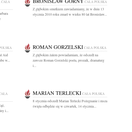
A
BRONISŁAW GÓRNY
CAŁA
CAŁA POLSKA
Z głębokim smutkiem zawiadamiamy, że w dniu 13
arbara
stycznia 2010 roku zmarł w wieku 80 lat Bronisław...
e
ROMAN GORZELSKI
POLSKA
CAŁA POLSKA
al Aid
Z głębokim żalem powiadamiam, że odszedł na
be w...
zawsze Roman Gorzelski poeta, prozaik, dramaturg
i...
MARIAN TERLECKI
CAŁA
CAŁA POLSKA
8 stycznia odszedł Marian Terlecki Pożegnanie i msza
ąż,
święta odbędzie się w czwartek, 14 stycznia...
ny i...