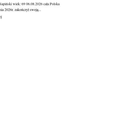
 Sapiński
wiek: 69
06.08.2026
cała Polska
nia 2026r. zakończył swoją...
ej