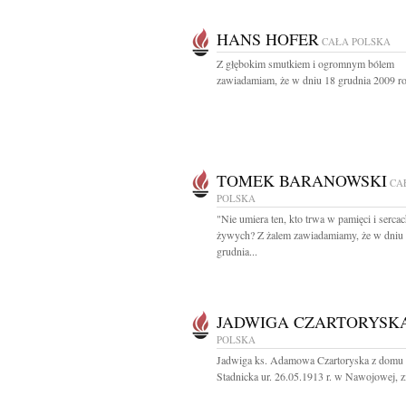
HANS HOFER
CAŁA POLSKA
Z głębokim smutkiem i ogromnym bólem
zawiadamiam, że w dniu 18 grudnia 2009 ro
TOMEK BARANOWSKI
CA
POLSKA
"Nie umiera ten, kto trwa w pamięci i serca
żywych? Z żalem zawiadamiamy, że w dniu
grudnia...
JADWIGA CZARTORYSK
POLSKA
Jadwiga ks. Adamowa Czartoryska z domu 
Stadnicka ur. 26.05.1913 r. w Nawojowej, z