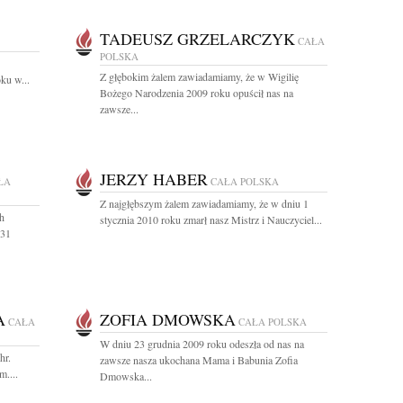
TADEUSZ GRZELARCZYK
CAŁA
POLSKA
Z głębokim żalem zawiadamiamy, że w Wigilię
ku w...
Bożego Narodzenia 2009 roku opuścił nas na
zawsze...
JERZY HABER
ŁA
CAŁA POLSKA
Z najgłębszym żalem zawiadamiamy, że w dniu 1
ch
stycznia 2010 roku zmarł nasz Mistrz i Nauczyciel...
 31
A
ZOFIA DMOWSKA
CAŁA
CAŁA POLSKA
W dniu 23 grudnia 2009 roku odeszła od nas na
hr.
zawsze nasza ukochana Mama i Babunia Zofia
m....
Dmowska...