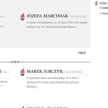
Feliks
3 sierp
+ więc
JÓZEFA MARCINIAK
AŁA
CAŁA POLSKA
Z żalem zawiadamiamy, że 26 lipca 2026 roku zmarła
kę w
przeżywszy 104 lata nasza kochana Mama i...
więcej
I
MAREK JURCZYK
CAŁA
CAŁA POLSKA
Z głębokim żalem zawiadamiamy, że w dniu 9
iemi na
stycznia 2010 roku zmarł Marek Jurczyk nasz
"...
Kolega i...