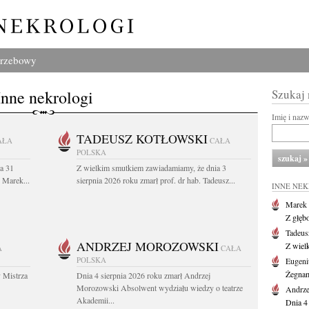
grzebowy
Inne nekrologi
Szukaj
Imię i naz
TADEUSZ KOTŁOWSKI
AŁA
CAŁA
POLSKA
a 31
Z wielkim smutkiem zawiadamiamy, że dnia 3
. Marek...
sierpnia 2026 roku zmarł prof. dr hab. Tadeusz...
INNE NE
Marek 
Z głęb
Tadeus
ANDRZEJ MOROZOWSKI
Z wiel
A
CAŁA
POLSKA
Eugeni
Żegnam
 Mistrza
Dnia 4 sierpnia 2026 roku zmarł Andrzej
Morozowski Absolwent wydziału wiedzy o teatrze
Andrze
Akademii...
Dnia 4 