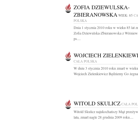
ZOFIA DZIEWULSKA-
ZBIERANOWSKA
WIEK: 85
C
POLSKA
Dnia 1 stycznia 2010 roku w wieku 85 lat z
Zofia Dziewulska-Zbieranowska z Wiśniew
ps....
WOJCIECH ZIELENKIEW
CAŁA POLSKA
W dniu 3 stycznia 2010 roku zmarł w wieku
Wojciech Zielenkiewicz Będziemy Go żegnać
WITOLD SKULICZ
CAŁA PO
Witold Skulicz najukochańszy Mąż przeży
lata, zmarł nagle 28 grudnia 2009 roku....