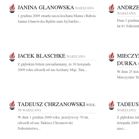
JANINA GLANOWSKA
ANDRZE
WARSZAWA
WARSZAWA
1 grudnia 2009 zmarła nasza kochana Mama i Babcia
Dnia 3 grudni
Janina Glanowska Będzie nam Jej bardzo...
lat 81 Nabożeń
JACEK BLASCHKE
MIECZY
WARSZAWA
DURKA
Z głębokim bólem zawiadamiamy, że 30 listopada
2009 roku odszedł od nas kochany Mąż, Tata...
W dniu 25 list
Mieczysław Tel
TADEUSZ CHRZANOWSKI
TADEUS
WIEK:
70
WARSZAWA
WARSZAWA
W dniu 1 grudnia 2009 roku, przeżywszy 70 lat,
Z głębokim ża
odszedł od nas Tadeusz Chrzanowski
listopada 2009
Nabożeństwo...
nasz...