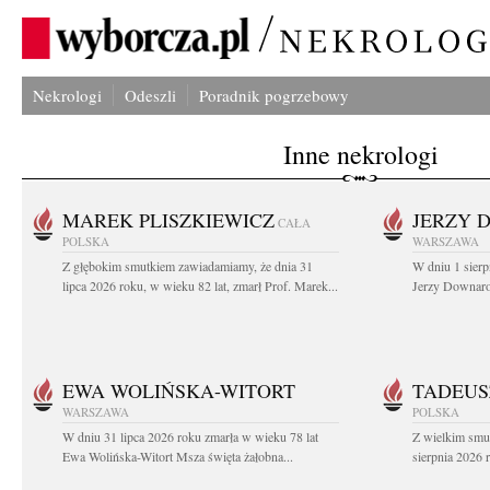
Nekrologi
Odeszli
Poradnik pogrzebowy
Inne nekrologi
MAREK PLISZKIEWICZ
JERZY 
CAŁA
POLSKA
WARSZAWA
Z głębokim smutkiem zawiadamiamy, że dnia 31
W dniu 1 sierp
lipca 2026 roku, w wieku 82 lat, zmarł Prof. Marek...
Jerzy Downarow
EWA WOLIŃSKA-WITORT
TADEUS
WARSZAWA
POLSKA
W dniu 31 lipca 2026 roku zmarła w wieku 78 lat
Z wielkim smu
Ewa Wolińska-Witort Msza święta żałobna...
sierpnia 2026 r