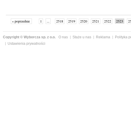
« poprzednie
1
...
2518
2519
2520
2521
2522
2523
2
...
2587
następne »
Copyright © Wyborcza sp. z o.o.
O nas
Staże u nas
Reklama
Polityka 
Ustawienia prywatności