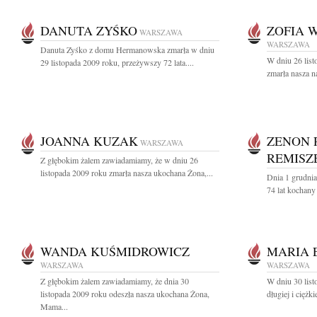
DANUTA ZYŚKO
ZOFIA 
WARSZAWA
WARSZAWA
Danuta Zyśko z domu Hermanowska zmarła w dniu
W dniu 26 list
29 listopada 2009 roku, przeżywszy 72 lata....
zmarła nasza n
JOANNA KUZAK
ZENON 
WARSZAWA
REMISZ
Z głębokim żalem zawiadamiamy, że w dniu 26
listopada 2009 roku zmarła nasza ukochana Żona,...
Dnia 1 grudni
74 lat kochany
WANDA KUŚMIDROWICZ
MARIA 
WARSZAWA
WARSZAWA
Z głębokim żalem zawiadamiamy, że dnia 30
W dniu 30 list
listopada 2009 roku odeszła nasza ukochana Żona,
długiej i ciężk
Mama...