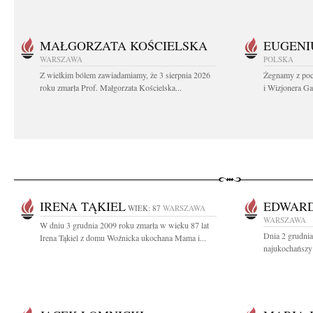
MAŁGORZATA KOŚCIELSKA
EUGENI
WARSZAWA
POLSKA
Z wielkim bólem zawiadamiamy, że 3 sierpnia 2026
Żegnamy z poc
roku zmarła Prof. Małgorzata Kościelska...
i Wizjonera Gas
IRENA TĄKIEL
EDWARD
WIEK: 87
WARSZAWA
WARSZAWA
W dniu 3 grudnia 2009 roku zmarła w wieku 87 lat
Dnia 2 grudnia
Irena Tąkiel z domu Woźnicka ukochana Mama i...
najukochańszy 