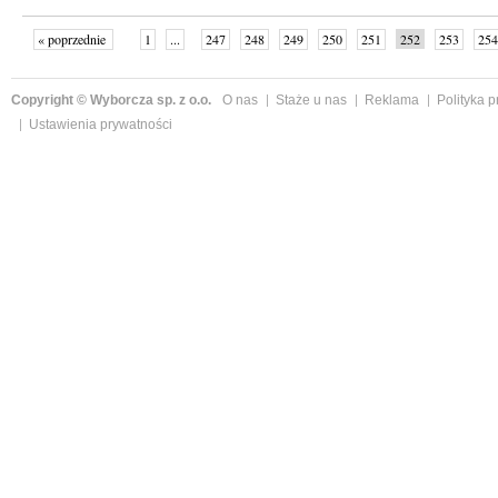
« poprzednie
1
...
247
248
249
250
251
252
253
254
następne »
Copyright © Wyborcza sp. z o.o.
O nas
Staże u nas
Reklama
Polityka 
Ustawienia prywatności