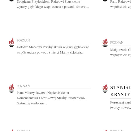
Drogiemu Przyjacielowi Rafałowi Starskiemu
Panu Rafałowi
wyrazy głębokiego współczucia z powodu śmierci...
współczucia z 
POZNAŃ
POZNAŃ
Koledze Markowi Przybylakowi wyrazy głębokiego
Małgorzacie Gr
współczucia z powodu śmierci Mamy składają...
współczucia z 
POZNAŃ
STANIS
Panu Mieczysławowi Napieralskiemu
KRYSTY
Komendantowi Lotniskowej Służby Ratowniczo-
Poruszeni nagłą
Gaśniczej serdeczne...
twórcy nowocze