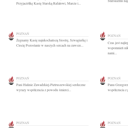
Starskiemu naj
Przyjaciółkę Kasię Starską Rafałowi, Marcie i...
POZNAŃ
POZNAŃ
Żegnamy Kasię najukochańszą Siostrę, Szwagierkę i
Czas jest najl
Ciocię Pozostanie w naszych sercach na zawsze...
wspomnień nikt
nami...
POZNAŃ
POZNAŃ
Pani Halinie Zawadzkiej-Pietruszewskiej serdeczne
Panu Grzegorz
wyrazy współczucia z powodu śmierci...
współczucia z 
POZNAŃ
POZNAŃ