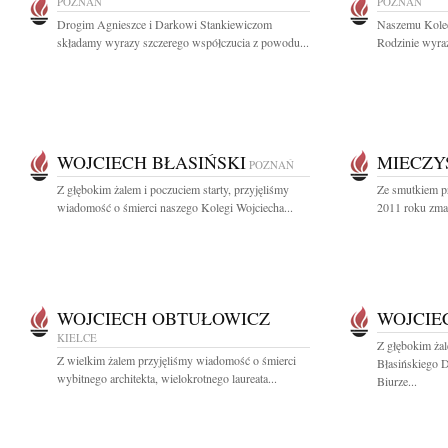
POZNAŃ
POZNAŃ
Drogim Agnieszce i Darkowi Stankiewiczom
Naszemu Koled
składamy wyrazy szczerego współczucia z powodu...
Rodzinie wyraz
WOJCIECH BŁASIŃSKI
MIECZY
POZNAŃ
Z głębokim żalem i poczuciem starty, przyjęliśmy
Ze smutkiem p
wiadomość o śmierci naszego Kolegi Wojciecha...
2011 roku zmar
WOJCIECH OBTUŁOWICZ
WOJCIE
KIELCE
Z głębokim ża
Z wielkim żalem przyjęliśmy wiadomość o śmierci
Błasińskiego D
wybitnego architekta, wielokrotnego laureata...
Biurze...