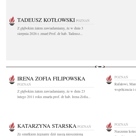
TADEUSZ KOTŁOWSKI
POZNAŃ
Z głębokim żalem zawiadamiamy, że w dniu 3
sierpnia 2026 r. zmarł Prof. dr hab. Tadeusz...
IRENA ZOFIA FILIPOWSKA
POZNAŃ
Rafałowi, Marc
POZNAŃ
współczucia i o
Z głębokim żalem zawiadamiamy, że w dniu 23
lutego 2011 roku zmarła prof. dr hab. Irena Zofia...
KATARZYNA STARSKA
POZNAŃ
POZNAŃ
Naszemu koled
Ze smutkiem żegnamy dziś naszą nieocenioną