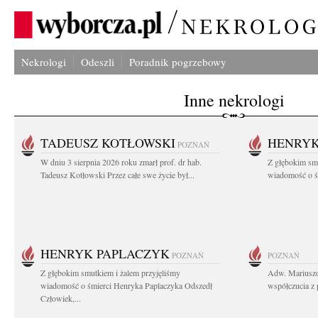
Nekrologi
Odeszli
Poradnik pogrzebowy
Inne nekrologi
TADEUSZ KOTŁOWSKI
HENRYK
POZNAŃ
W dniu 3 sierpnia 2026 roku zmarł prof. dr hab.
Z głębokim sm
Tadeusz Kotłowski Przez całe swe życie był...
wiadomość o ś
HENRYK PAPLACZYK
POZNAŃ
POZNAŃ
Z głębokim smutkiem i żalem przyjęliśmy
Adw. Mariuszo
wiadomość o śmierci Henryka Paplaczyka Odszedł
współczucia z 
Człowiek,...