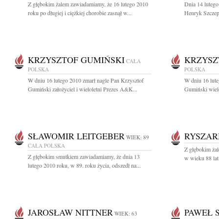
Z głębokim żalem zawiadamiamy, że 16 lutego 2010
Dnia 14 lutego
roku po długiej i ciężkiej chorobie zasnął w...
Henryk Szczepa
KRZYSZTOF GUMIŃSKI
KRZYSZ
CAŁA
POLSKA
POLSKA
W dniu 16 lutego 2010 zmarł nagle Pan Krzysztof
W dniu 16 lute
Gumiński założyciel i wieloletni Prezes A&K...
Gumiński wiel
SŁAWOMIR LEITGEBER
RYSZAR
WIEK: 89
CAŁA POLSKA
Z głębokim żal
Z głębokim smutkiem zawiadamiamy, że dnia 13
w wieku 88 lat
lutego 2010 roku, w 89. roku życia, odszedł na...
JAROSŁAW NITTNER
PAWEŁ 
WIEK: 63