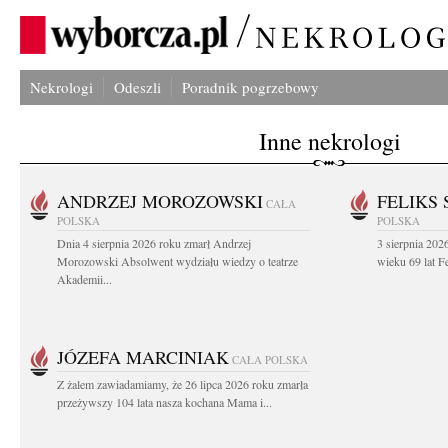
Nekrologi
Odeszli
Poradnik pogrzebowy
Inne nekrologi
ANDRZEJ MOROZOWSKI
FELIKS 
CAŁA
POLSKA
POLSKA
Dnia 4 sierpnia 2026 roku zmarł Andrzej
3 sierpnia 20
Morozowski Absolwent wydziału wiedzy o teatrze
wieku 69 lat Fe
Akademii...
JÓZEFA MARCINIAK
CAŁA POLSKA
Z żalem zawiadamiamy, że 26 lipca 2026 roku zmarła
przeżywszy 104 lata nasza kochana Mama i...