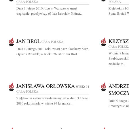
CAŁA POLSKA
POLSKA
Dnia 1 lutego 2010 roku w Warszawie zmarł
Z głębokim bó
tragicznie, przeżywszy 63 lata Jarosław Nittner...
Syna, Brata i
JAN BROL
KRZYSZ
CAŁA POLSKA
CAŁA POLSK
Dnia 12 lutego 2010 roku zmarł nasz ukochany Mąż,
W dniu 8 luteg
Ojciec i Dziadek, w wieku 76 lat dr Jan Brol...
Skubiszewski 
zostanie w...
JANISŁAWA ORŁOWSKA
ANDRZE
WIEK: 94
CAŁA POLSKA
SMOCZY
Z głębokim żalem zawiadamiamy, że w dniu 3 lutego
Dnia 5 lutego
2010 roku zmarła w wieku 94 lat nasza...
Smoczyński nauc