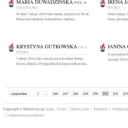
MARIA DUWADZIŃSKA
IRENA 
WIEK: 86
CAŁA POLSKA
POLSKA
W dniu 7 lutego 2010 roku zmarła, przeżywszy 86 lat
Dnia 6 lutego 
Maria Duwadzińska Nabożeństwo żałobne...
Żona, ukochana
KRYSTYNA GUTKOWSKA
JANINA
CAŁA
POLSKA
Z ogromnym bó
3 lutego 2010 roku odeszła nasza kochana Mama,
stycznia 2010 
Siostra, Babcia i Przyjaciółka Krystyna Gutkowska...
« poprzednie
1
...
246
247
248
249
250
251
252
253
następne »
Copyright © Wyborcza sp. z o.o.
O nas
Staże u nas
Reklama
Polityka 
Ustawienia prywatności