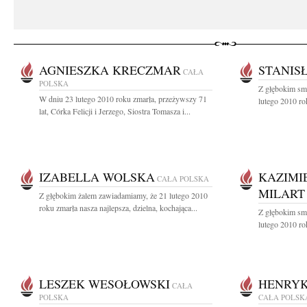
AGNIESZKA KRECZMAR
STANIS
CAŁA
POLSKA
Z głębokim sm
W dniu 23 lutego 2010 roku zmarła, przeżywszy 71
lutego 2010 ro
lat, Córka Felicji i Jerzego, Siostra Tomasza i...
IZABELLA WOLSKA
KAZIMI
CAŁA POLSKA
MILART
Z głębokim żalem zawiadamiamy, że 21 lutego 2010
roku zmarła nasza najlepsza, dzielna, kochająca...
Z głębokim sm
lutego 2010 ro
LESZEK WESOŁOWSKI
HENRYK
CAŁA
POLSKA
CAŁA POLSK