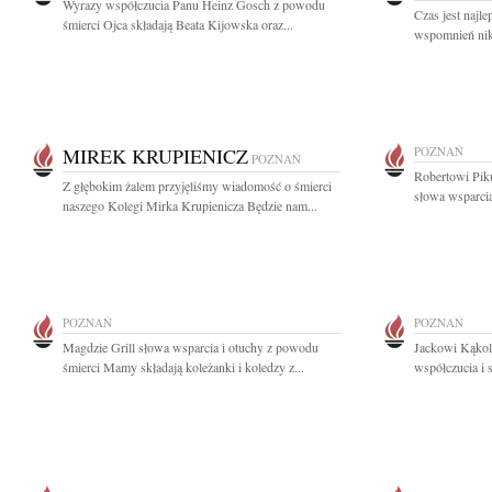
Wyrazy współczucia Panu Heinz Gosch z powodu
Czas jest najl
śmierci Ojca składają Beata Kijowska oraz...
wspomnień nikt
MIREK KRUPIENICZ
POZNAŃ
POZNAŃ
Robertowi Piku
Z głębokim żalem przyjęliśmy wiadomość o śmierci
słowa wsparci
naszego Kolegi Mirka Krupienicza Będzie nam...
POZNAŃ
POZNAŃ
Magdzie Grill słowa wsparcia i otuchy z powodu
Jackowi Kąkol
śmierci Mamy składają koleżanki i koledzy z...
współczucia i 