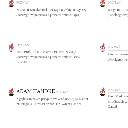
POZNAŃ
POZNAŃ
Naszemu Koledze Jackowi Kąkolewskiemu wyrazy
Drogiemu Kole
szczerego współczucia z powodu śmierci Ojca...
głębokiego ws
POZNAŃ
POZNAŃ
Panu Prof. dr hab. Jerzemu Pudełko wyrazy
Panu Profeso
szczerego współczucia z powodu śmierci Brata
głębokiego wsp
składają...
ADAM HANDKE
POZNAŃ
POZNAŃ
Panu Markowi
Z głębokim żalem przyjęliśmy wiadomość, że w dniu
współczucia z 
28 lutego 2011 zmarł dr hab. inż. Adam Handke...
Zarząd...