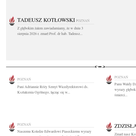
TADEUSZ KOTŁOWSKI
POZNAŃ
Z głębokim żalem zawiadamiamy, że w dniu 3
sierpnia 2026 r. zmarł Prof. dr hab. Tadeusz...
POZNAŃ
POZNAŃ
Panu Waldy D
Pani Adriannie Róży Szmyt Wicedyrektorowi ds.
wyrazy głębok
Kształcenia Ogólnego, łącząc się w...
śmierci...
POZNAŃ
ZDZISŁ
Naszemu Koledze Edwardowi Piaseckiemu wyrazy
Zmarł nasz Kol