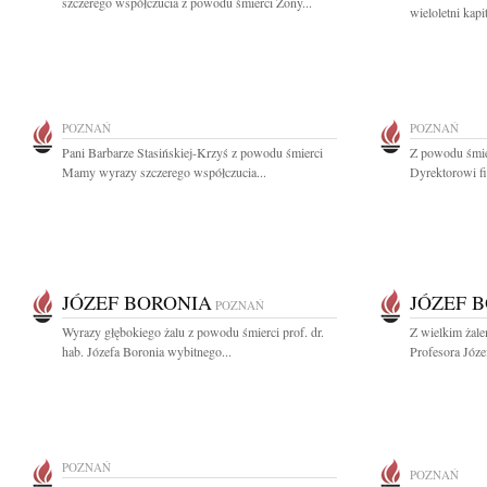
szczerego współczucia z powodu śmierci Żony...
wieloletni kap
POZNAŃ
POZNAŃ
Pani Barbarze Stasińskiej-Krzyś z powodu śmierci
Z powodu śmie
Mamy wyrazy szczerego współczucia...
Dyrektorowi f
JÓZEF BORONIA
JÓZEF 
POZNAŃ
Wyrazy głębokiego żalu z powodu śmierci prof. dr.
Z wielkim żal
hab. Józefa Boronia wybitnego...
Profesora Józef
POZNAŃ
POZNAŃ