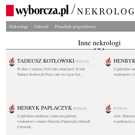
Nekrologi
Odeszli
Poradnik pogrzebowy
Inne nekrologi
TADEUSZ KOTŁOWSKI
HENRYK
POZNAŃ
W dniu 3 sierpnia 2026 roku zmarł prof. dr hab.
Z głębokim sm
Tadeusz Kotłowski Przez całe swe życie był...
wiadomość o ś
HENRYK PAPLACZYK
POZNAŃ
POZNAŃ
Z głębokim smutkiem i żalem przyjęliśmy
Adw. Mariuszo
wiadomość o śmierci Henryka Paplaczyka Odszedł
współczucia z 
Człowiek,...