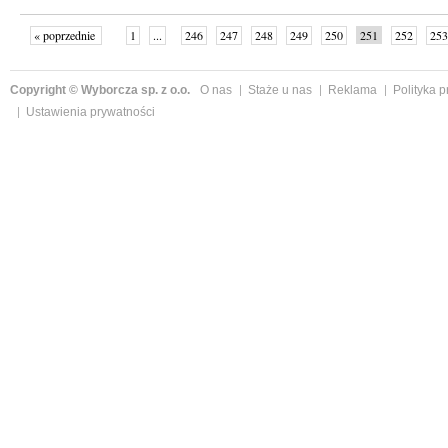
« poprzednie
1
...
246
247
248
249
250
251
252
253
następne »
Copyright © Wyborcza sp. z o.o.
O nas
Staże u nas
Reklama
Polityka 
Ustawienia prywatności