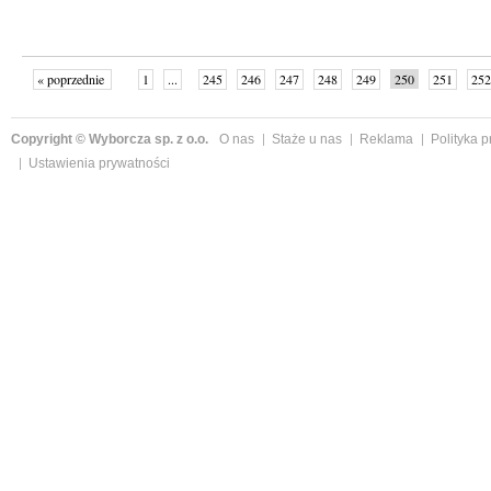
« poprzednie
1
...
245
246
247
248
249
250
251
252
następne »
Copyright © Wyborcza sp. z o.o.
O nas
Staże u nas
Reklama
Polityka 
Ustawienia prywatności