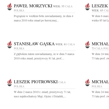
PAWEŁ MORZYCKI
LESZEK
WIEK: 55
CAŁA
POLSKA
WIEK: 85
CAŁ
Pogrążeni w wielkim bólu zawiadamiamy, że dnia 4
W dniu 6 marc
marca 2010 roku zmarł po heroicznej...
wieku 85 lat L
STANISŁAW GĄSKA
MICHAŁ
WIEK: 81
CAŁA
POLSKA
73
CAŁA POL
Z głębokim żalem zawiadamiamy, że w dniu 5 marca
W dniu 24 lute
2010 roku zmarł, przeżywszy 81 lat, prof....
73 lata prof. z
LESZEK PIOTROWSKI
MICHAŁ
CAŁA
POLSKA
POLSKA
W dniu 2 marca 2010 r. zmarł, przeżywszy 71 lat,
W dniu 24 lute
nasz najukochańszy Mąż, Ojciec i Dziadek,...
73 lata prof. z