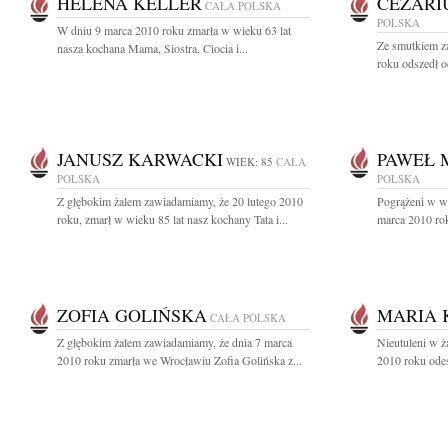
HELENA KELLER
CEZARI
CAŁA POLSKA
POLSKA
W dniu 9 marca 2010 roku zmarła w wieku 63 lat
Ze smutkiem z
nasza kochana Mama, Siostra, Ciocia i...
roku odszedł od
JANUSZ KARWACKI
PAWEŁ 
WIEK: 85
CAŁA
POLSKA
POLSKA
Z głębokim żalem zawiadamiamy, że 20 lutego 2010
Pogrążeni w w
roku, zmarł w wieku 85 lat nasz kochany Tata i...
marca 2010 rok
ZOFIA GOLIŃSKA
MARIA 
CAŁA POLSKA
Z głębokim żalem zawiadamiamy, że dnia 7 marca
Nieutuleni w ż
2010 roku zmarła we Wrocławiu Zofia Golińska z...
2010 roku odes