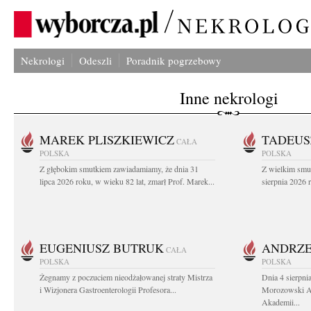
Nekrologi
Odeszli
Poradnik pogrzebowy
Inne nekrologi
MAREK PLISZKIEWICZ
TADEUS
CAŁA
POLSKA
POLSKA
Z głębokim smutkiem zawiadamiamy, że dnia 31
Z wielkim smu
lipca 2026 roku, w wieku 82 lat, zmarł Prof. Marek...
sierpnia 2026 r
EUGENIUSZ BUTRUK
ANDRZE
CAŁA
POLSKA
POLSKA
Żegnamy z poczuciem nieodżałowanej straty Mistrza
Dnia 4 sierpni
i Wizjonera Gastroenterologii Profesora...
Morozowski Ab
Akademii...