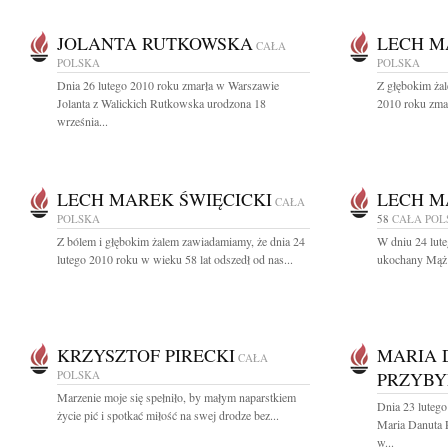
JOLANTA RUTKOWSKA
LECH M
CAŁA
POLSKA
POLSKA
Dnia 26 lutego 2010 roku zmarła w Warszawie
Z głębokim żal
Jolanta z Walickich Rutkowska urodzona 18
2010 roku zmar
września...
LECH MAREK ŚWIĘCICKI
LECH M
CAŁA
POLSKA
58
CAŁA POL
Z bólem i głębokim żalem zawiadamiamy, że dnia 24
W dniu 24 lute
lutego 2010 roku w wieku 58 lat odszedł od nas...
ukochany Mąż 
KRZYSZTOF PIRECKI
MARIA 
CAŁA
POLSKA
PRZYBY
Marzenie moje się spełniło, by małym naparstkiem
Dnia 23 lutego
życie pić i spotkać miłość na swej drodze bez...
Maria Danuta 
w...