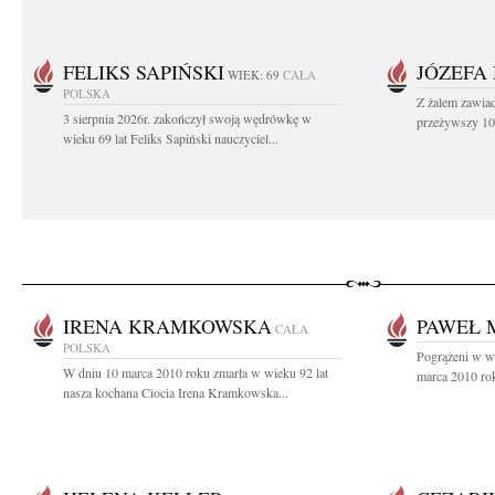
FELIKS SAPIŃSKI
JÓZEFA
WIEK: 69
CAŁA
POLSKA
Z żalem zawiad
3 sierpnia 2026r. zakończył swoją wędrówkę w
przeżywszy 104
wieku 69 lat Feliks Sapiński nauczyciel...
IRENA KRAMKOWSKA
PAWEŁ 
CAŁA
POLSKA
Pogrążeni w w
W dniu 10 marca 2010 roku zmarła w wieku 92 lat
marca 2010 rok
nasza kochana Ciocia Irena Kramkowska...