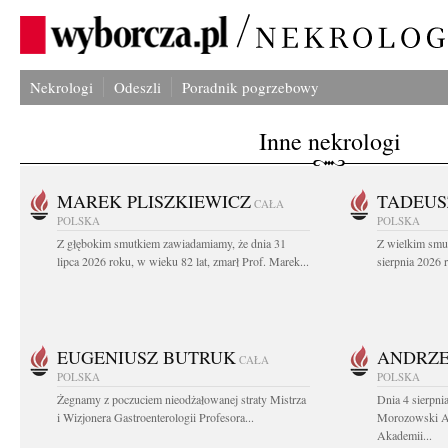
Nekrologi
Odeszli
Poradnik pogrzebowy
Inne nekrologi
MAREK PLISZKIEWICZ
TADEUS
CAŁA
POLSKA
POLSKA
Z głębokim smutkiem zawiadamiamy, że dnia 31
Z wielkim smu
lipca 2026 roku, w wieku 82 lat, zmarł Prof. Marek...
sierpnia 2026 r
EUGENIUSZ BUTRUK
ANDRZE
CAŁA
POLSKA
POLSKA
Żegnamy z poczuciem nieodżałowanej straty Mistrza
Dnia 4 sierpni
i Wizjonera Gastroenterologii Profesora...
Morozowski Ab
Akademii...