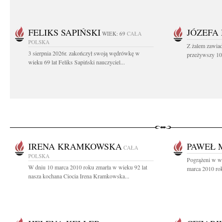
FELIKS SAPIŃSKI
JÓZEFA
WIEK: 69
CAŁA
POLSKA
Z żalem zawiad
3 sierpnia 2026r. zakończył swoją wędrówkę w
przeżywszy 104
wieku 69 lat Feliks Sapiński nauczyciel...
IRENA KRAMKOWSKA
PAWEŁ 
CAŁA
POLSKA
Pogrążeni w w
W dniu 10 marca 2010 roku zmarła w wieku 92 lat
marca 2010 rok
nasza kochana Ciocia Irena Kramkowska...