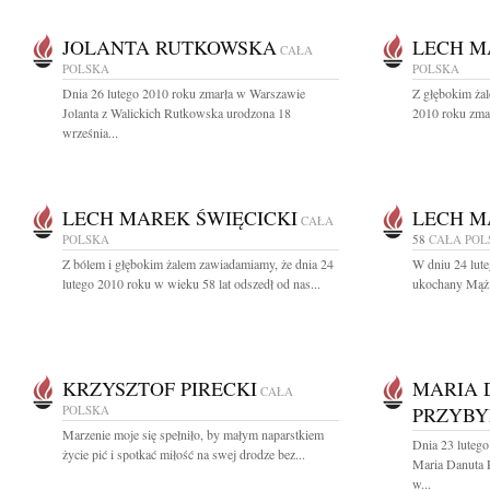
JOLANTA RUTKOWSKA
LECH M
CAŁA
POLSKA
POLSKA
Dnia 26 lutego 2010 roku zmarła w Warszawie
Z głębokim żal
Jolanta z Walickich Rutkowska urodzona 18
2010 roku zmar
września...
LECH MAREK ŚWIĘCICKI
LECH M
CAŁA
POLSKA
58
CAŁA POL
Z bólem i głębokim żalem zawiadamiamy, że dnia 24
W dniu 24 lute
lutego 2010 roku w wieku 58 lat odszedł od nas...
ukochany Mąż 
KRZYSZTOF PIRECKI
MARIA 
CAŁA
POLSKA
PRZYBY
Marzenie moje się spełniło, by małym naparstkiem
Dnia 23 lutego
życie pić i spotkać miłość na swej drodze bez...
Maria Danuta 
w...