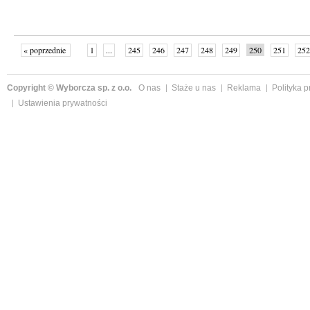
« poprzednie
1
...
245
246
247
248
249
250
251
252
następne »
Copyright © Wyborcza sp. z o.o.
O nas
Staże u nas
Reklama
Polityka 
Ustawienia prywatności