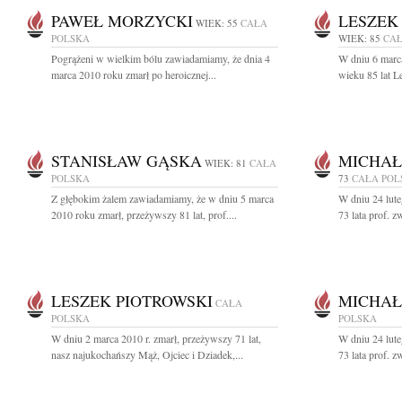
PAWEŁ MORZYCKI
LESZEK
WIEK: 55
CAŁA
POLSKA
WIEK: 85
CAŁ
Pogrążeni w wielkim bólu zawiadamiamy, że dnia 4
W dniu 6 marc
marca 2010 roku zmarł po heroicznej...
wieku 85 lat L
STANISŁAW GĄSKA
MICHAŁ
WIEK: 81
CAŁA
POLSKA
73
CAŁA POL
Z głębokim żalem zawiadamiamy, że w dniu 5 marca
W dniu 24 lute
2010 roku zmarł, przeżywszy 81 lat, prof....
73 lata prof. z
LESZEK PIOTROWSKI
MICHAŁ
CAŁA
POLSKA
POLSKA
W dniu 2 marca 2010 r. zmarł, przeżywszy 71 lat,
W dniu 24 lute
nasz najukochańszy Mąż, Ojciec i Dziadek,...
73 lata prof. z