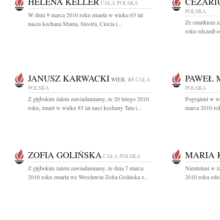
HELENA KELLER
CEZARI
CAŁA POLSKA
POLSKA
W dniu 9 marca 2010 roku zmarła w wieku 63 lat
Ze smutkiem z
nasza kochana Mama, Siostra, Ciocia i...
roku odszedł od
JANUSZ KARWACKI
PAWEŁ 
WIEK: 85
CAŁA
POLSKA
POLSKA
Z głębokim żalem zawiadamiamy, że 20 lutego 2010
Pogrążeni w w
roku, zmarł w wieku 85 lat nasz kochany Tata i...
marca 2010 rok
ZOFIA GOLIŃSKA
MARIA 
CAŁA POLSKA
Z głębokim żalem zawiadamiamy, że dnia 7 marca
Nieutuleni w ż
2010 roku zmarła we Wrocławiu Zofia Golińska z...
2010 roku odes