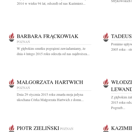
Strykowskich k
2014 w wieku 94 lat, odszedł od nas Kazimierz...
BARBARA FRĄCKOWIAK
TADEUS
POZNAŃ
Pomimo upływu 
W głębokim smutku pogrążeni zawiadamiamy, że
2005 roku - st
dnia 4 lutego 2015 roku odeszła od nas najdroższa...
MAŁGORZATA HARTWICH
WŁODZI
POZNAŃ
LEWAN
Dnia 29 stycznia 2015 roku zmarła moja jedyna
Z głębokim żal
ukochana Córka Małgorzata Hartwich z domu...
2015 roku ods
Pogrzeb...
PIOTR ZIELIŃSKI
KAZIMI
POZNAŃ