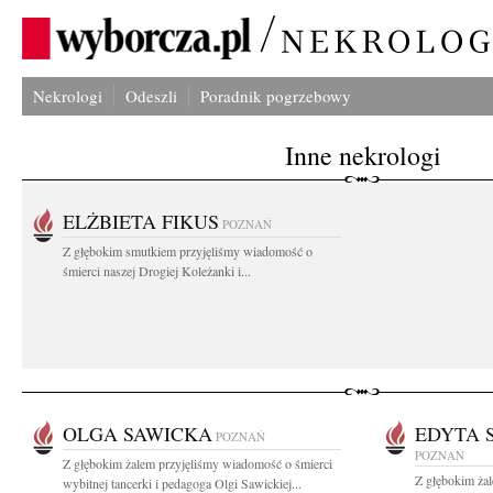
Nekrologi
Odeszli
Poradnik pogrzebowy
Inne nekrologi
ELŻBIETA FIKUS
POZNAŃ
Z głębokim smutkiem przyjęliśmy wiadomość o
śmierci naszej Drogiej Koleżanki i...
OLGA SAWICKA
EDYTA 
POZNAŃ
POZNAŃ
Z głębokim żalem przyjęliśmy wiadomość o śmierci
Z głębokim ża
wybitnej tancerki i pedagoga Olgi Sawickiej...