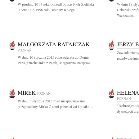
W grudniu 2014 roku odszedł od nas Piotr Zieliński
W dniu 18 styc
"Pietia" Od 1956 roku szkolny Kolega,...
Urbański pro
Warszawie,...
MAŁGORZATA RATAJCZAK
JERZY 
POZNAŃ
Zawiadamiamy, 
W dniu 10 stycznia 2015 roku odeszła do Domu
przedwcześnie,
Pana (szlachcianka z Pałuk) Małgorzata Ratajczak...
MIREK
HELENA
POZNAŃ
POZNAŃ
W dniu 5 stycznia 2015 roku niespodziewanie
"Dobroć jest 
pożegnaliśmy Mirka Z nami pozostał żal i pustka....
dyspozycji dru