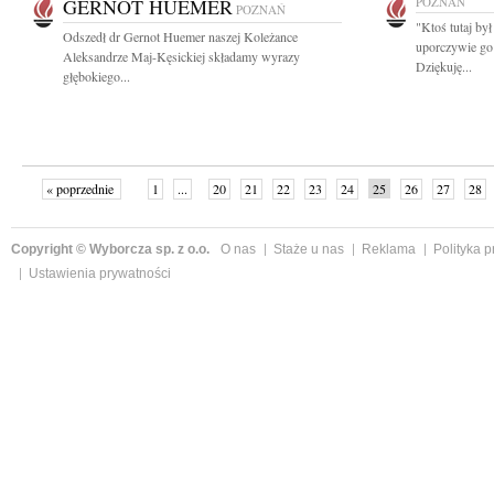
GERNOT HUEMER
POZNAŃ
POZNAŃ
"Ktoś tutaj był
Odszedł dr Gernot Huemer naszej Koleżance
uporczywie go
Aleksandrze Maj-Kęsickiej składamy wyrazy
Dziękuję...
głębokiego...
« poprzednie
1
...
20
21
22
23
24
25
26
27
28
»
Copyright © Wyborcza sp. z o.o.
O nas
Staże u nas
Reklama
Polityka 
Ustawienia prywatności