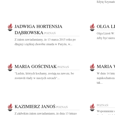
Edytę Szymańs
JADWIGA HORTENSJA
OLGA L
DĄBROWSKA
POZNAŃ
Olga Lizoń W p
żeby być nieroz
Z żalem zawiadamiamy, że 13 marca 2015 roku po
długiej i ciężkiej chorobie zmarła w Paryżu, w...
MARIA GOŚCINIAK
MARIA
POZNAŃ
"Ludzie, których kochamy, zostają na zawsze, bo
W dniu 14 lut
zostawili ślady w naszych sercach"...
najukochańsza
tak...
KAZIMIERZ JANOŚ
POZNAŃ
POZNAŃ
Wspomnienie o
Z głębokim żalem zawiadamiamy, że dnia 13 lutego