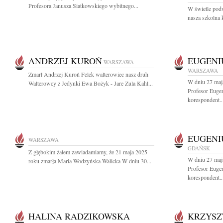
Profesora Janusza Siatkowskiego wybitnego...
W świetle podw
nasza szkolna 
ANDRZEJ KUROŃ
EUGENI
WARSZAWA
WARSZAWA
Zmarł Andrzej Kuroń Felek walterowiec nasz druh
W dniu 27 maj
Walterowcy z Jedynki Ewa Bożyk - Jare Zula Kahl...
Profesor Euge
korespondent..
EUGENI
WARSZAWA
GDAŃSK
Z głębokim żalem zawiadamiamy, że 21 maja 2025
W dniu 27 maj
roku zmarła Maria Wodzyńska-Walicka W dniu 30...
Profesor Euge
korespondent..
HALINA RADZIKOWSKA
KRZYSZ