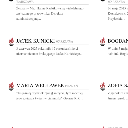
WARSZAWA
WARSZAWA
Żegnamy Mgr Halinę Radzikowską wieloletniego
26 maja 2025 r
zasłużonego pracownika, Dyrektor
Kossakowski Zn
administracyjną,...
Przyjacielu...
JACEK KUNICKI
BOGDA
WARSZAWA
3 czerwca 2025 roku mija 17 rocznica śmierci
W dniu 5 maja 
nieustannie nam brakującego Jacka Kunickiego...
hab. inż. Bogd
MARIA WĘCŁAWEK
ZOFIA 
POZNAŃ
"Im jaśniej człowiek płonął za życia, tym mocniej
Z głębokim sm
jego gwiazda świeci w ciemności" George R.R....
śmierci prof. d