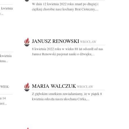
W dniu 12 kwietnia 2022 roku zmarł po długiej i
 kwietnia
ciężkiej chorobie nasz kochany Brat Cioteczny,...
...
JANUSZ RENOWSKI
WROCŁAW
8 kwietnia 2022 roku w wieku 88 lat odszedł od nas
Janusz Renowski pasjonat nauki o dźwięku,...
kwietnia
ena...
MARIA WALCZUK
WIEK:
WROCŁAW
Z głębokim smutkiem zawiadamiamy, że w piątek 8
a 14
kwietnia odeszła nasza ukochana Córka,...
asz...