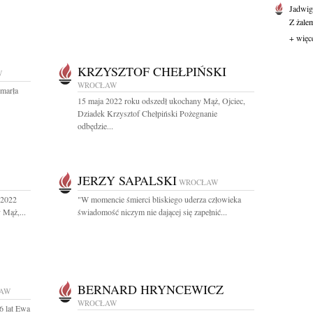
Jadwi
Z żale
+ więc
KRZYSZTOF CHEŁPIŃSKI
W
WROCŁAW
zmarła
15 maja 2022 roku odszedł ukochany Mąż, Ojciec,
Dziadek Krzysztof Chełpiński Pożegnanie
odbędzie...
JERZY SAPALSKI
WROCŁAW
 2022
"W momencie śmierci bliskiego uderza człowieka
 Mąż,...
świadomość niczym nie dającej się zapełnić...
BERNARD HRYNCEWICZ
AW
WROCŁAW
6 lat Ewa