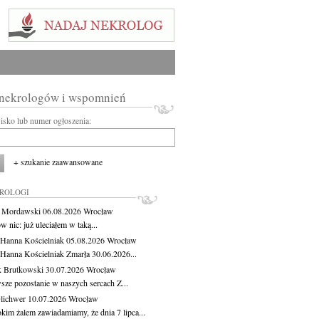
 nekrologów i wspomnień
wisko lub numer ogłoszenia:
+ szukanie zaawansowane
KROLOGI
t Mordawski
06.08.2026
Wrocław
 nic: już uleciałem w taką...
 Hanna Kościelniak
05.08.2026
Wrocław
 Hanna Kościelniak Zmarła 30.06.2026...
 Brutkowski
30.07.2026
Wrocław
sze pozostanie w naszych sercach Z...
Olichwer
10.07.2026
Wrocław
kim żalem zawiadamiamy, że dnia 7 lipca...