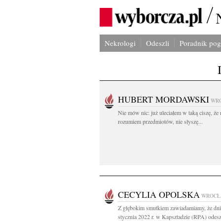
Nekrologi
Odeszli
Poradnik po
HUBERT MORDAWSKI
WR
Nie mów nic: już uleciałem w taką ciszę, że 
rozumiem przedmiotów, nie słyszę...
CECYLIA OPOLSKA
WROCŁ
Z głębokim smutkiem zawiadamiamy, że dni
stycznia 2022 r. w Kapsztadzie (RPA) odes