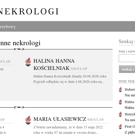
grzebowy
Inne nekrologi
Szukaj
Imię i naz
HALINA HANNA
OCŁAW
KOŚCIELNIAK
nie
WROCŁAW
Halina Hanna Kościelniak Zmarła 30.06.2026 roku
Pogrzeb odbędzie się w dniu 4.08.2026 roku na...
INNE NE
Huber
Nie mów
Halina
Halina
Henryk
MARIA UŁASIEWICZ
AW
WROCŁAW
Na zaw
Piotr 
a 4
Z bólem zawiadamiamy, że w dniu 15 maja 2022
Z głębo
zła w
roku w wieku 97 lat zmarła w swoim domu,...