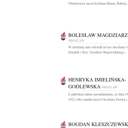
Obuchowicz nasza kochana Mama, Babcia,..
BOLESŁAW MAGDZIARZ
WROCŁAW
W niedzielę rano odszedł od nas ukochany O
Dziadek i Teść. Dyrektor Wojewódzkiego...
HENRYKA IMIELIŃSKA-
GODLEWSKA
WROCŁAW
Z głębokim żalem zawiadamiamy, że dnia 19
2022 roku zmarła nasza Ukochana Siostra i.
BOGDAN KLESZCZEWSK