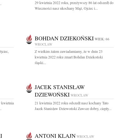
29 kwietnia 2022 roku, przeżywszy 86 lat odszedł do
.
Wieczności nasz ukochany Mąż, Ojciec i...
BOHDAN DZIEKOŃSKI
WIEK: 66
WROCŁAW
jciec,
Z wielkim żalem zawiadamiamy, że w dniu 23
kwietnia 2022 roku zmarł Bohdan Dziekoński
śląski...
JACEK STANISŁAW
DZIEWOŃSKI
WROCŁAW
 kwietnia
21 kwietnia 2022 roku odszedł nasz kochany Tato
..
Jacek Stanisław Dziewoński Zawsze dobry, ciepły...
I
ANTONI KLAJN
WROCŁAW