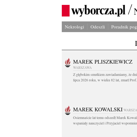
Nekrologi
Odeszli
Poradnik po
MAREK PLISZKIEWICZ
WARSZAWA
Z głębokim smutkiem zawiadamiamy, że dni
lipca 2026 roku, w wieku 82 lat, zmarł Prof
MAREK KOWALSKI
WARSZ
Osiemnaście lat temu odszedł Marek Kowal
wspaniały nauczyciel i Przyjaciel wspomnien