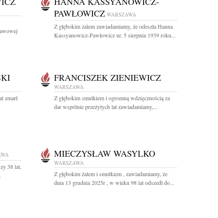
ICZ
HANNA KASSYANOWICZ-
PAWŁOWICZ
WARSZAWA
Z głębokim żalem zawiadamiamy, że odeszła Hanna
stawowej
Kassyanowicz-Pawłowicz ur. 5 sierpnia 1939 roku...
KI
FRANCISZEK ZIENIEWICZ
WARSZAWA
at zmarł
Z głębokim smutkiem i ogromną wdzięcznością za
dar wspólnie przeżytych lat zawiadamiamy,...
MIECZYSŁAW WASYLKO
AWA
WARSZAWA
y 38 lat,
Z głębokim żalem i smutkiem , zawiadamiamy, że
.
dnia 13 grudnia 2025r , w wieku 98 lat odszedł do...