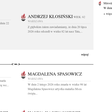
Mirosł
W dniu
+ więc
ANDRZEJ KŁOSIŃSKI
WIEK: 82
WARSZAWA
dniu 22
Z głębokim żalem zawiadamiamy, że dnia 20 lipca
2026 roku odszedł w wieku 82 lat nasz Tata,...
więcej
MAGDALENA SPASOWICZ
WARSZAWA
marła
W dniu 2 lutego 2026 roku zmarła w wieku 98 lat
ę we...
Magdalena Spasowicz artystka malarka Msza
święta...