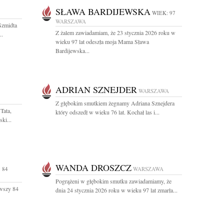
SŁAWA BARDIJEWSKA
WIEK: 97
WARSZAWA
Szmidta
Z żalem zawiadamiam, że 23 stycznia 2026 roku w
..
wieku 97 lat odeszła moja Mama Sława
Bardijewska...
ADRIAN SZNEJDER
WARSZAWA
Z głębokim smutkiem żegnamy Adriana Sznejdera
Tata,
który odszedł w wieku 76 lat. Kochał las i...
ki...
WANDA DROSZCZ
 84
WARSZAWA
Pogrążeni w głębokim smutku zawiadamiamy, że
ywszy 84
dnia 24 stycznia 2026 roku w wieku 97 lat zmarła...