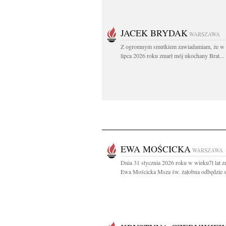
JACEK BRYDAK
WARSZAWA
Z ogromnym smutkiem zawiadamiam, że w 
lipca 2026 roku zmarł mój ukochany Brat...
EWA MOŚCICKA
WARSZAWA
Dnia 31 stycznia 2026 roku w wieku7l lat z
Ewa Mościcka Msza św. żałobna odbędzie si