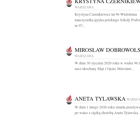
KRYSTYNA CZERNIKIEW
WARSZAWA
Krystyna Czernikiewicz lat 96 Wieloletnia
nauczycielka języka polskiego Szkoły Pod
nr 97...
MIROSŁAW DOBROWOLS
WARSZAWA
W dniu 30 stycznia 2026 roku w wieku 96 l
nasz ukochany Mąż i Ojciec Mirosław...
ANETA TYLAWSKA
WARSZ
W dniu 1 lutego 2026 roku zmarła przeżywsz
po walce z ciężką chorobą Aneta Tylawska..