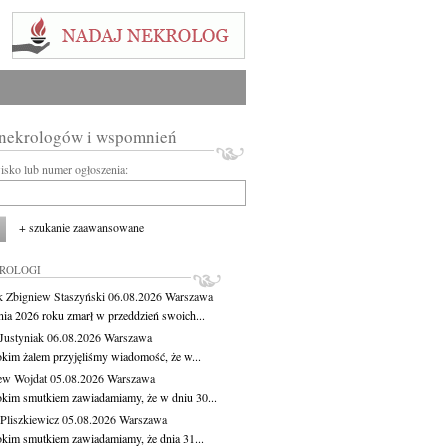
 nekrologów i wspomnień
wisko lub numer ogłoszenia:
+ szukanie zaawansowane
KROLOGI
 Zbigniew Staszyński
06.08.2026
Warszawa
pnia 2026 roku zmarł w przeddzień swoich...
Justyniak
06.08.2026
Warszawa
okim żalem przyjęliśmy wiadomość, że w...
ew Wojdat
05.08.2026
Warszawa
okim smutkiem zawiadamiamy, że w dniu 30...
Pliszkiewicz
05.08.2026
Warszawa
okim smutkiem zawiadamiamy, że dnia 31...