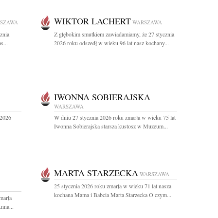
WIKTOR LACHERT
SZAWA
WARSZAWA
znia
Z głębokim smutkiem zawiadamiamy, że 27 stycznia
s...
2026 roku odszedł w wieku 96 lat nasz kochany...
IWONNA SOBIERAJSKA
WARSZAWA
 2026
W dniu 27 stycznia 2026 roku zmarła w wieku 75 lat
Iwonna Sobierajska starsza kustosz w Muzeum...
MARTA STARZECKA
WARSZAWA
25 stycznia 2026 roku zmarła w wieku 71 lat nasza
kochana Mama i Babcia Marta Starzecka O czym...
marła
nna...