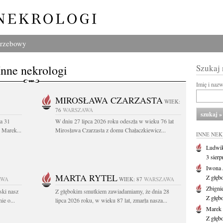
grzebowy
Inne nekrologi
Szukaj
Imię i naz
MIROSŁAWA CZARZASTA
WIEK:
76
WARSZAWA
a 31
W dniu 27 lipca 2026 roku odeszła w wieku 76 lat
. Marek...
Mirosława Czarzasta z domu Chałaczkiewicz...
INNE NE
Ludwik
3 sier
Iwona 
MARTA RYTEL
Z głęb
AWA
WIEK: 87
WARSZAWA
Zbigni
ski nasz
Z głębokim smutkiem zawiadamiamy, że dnia 28
Z głęb
ie o...
lipca 2026 roku, w wieku 87 lat, zmarła nasza...
Marek 
Z głęb