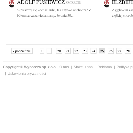
ADOLF PUSIEWICZ
ELŻBIE
SZCZECIN
"Spieszmy się kochać ludzi, tak szybko odchodzą" Z
Z głębokim żal
bólem serca zawiadamiamy, że dnia 30...
ciężkiej choro
« poprzednie
1
...
20
21
22
23
24
25
26
27
28
»
Copyright © Wyborcza sp. z o.o.
O nas
Staże u nas
Reklama
Polityka 
Ustawienia prywatności