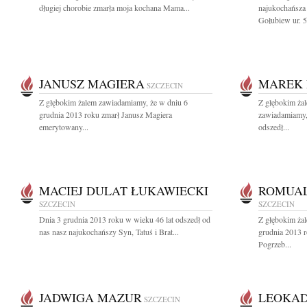
długiej chorobie zmarła moja kochana Mama...
najukochańsz
Gołubiew ur. 5.
JANUSZ MAGIERA
MAREK 
SZCZECIN
Z głębokim żalem zawiadamiamy, że w dniu 6
Z głębokim żal
grudnia 2013 roku zmarł Janusz Magiera
zawiadamiamy,
emerytowany...
odszedł...
MACIEJ DULAT ŁUKAWIECKI
ROMUAL
SZCZECIN
SZCZECIN
Dnia 3 grudnia 2013 roku w wieku 46 lat odszedł od
Z głębokim ża
nas nasz najukochańszy Syn, Tatuś i Brat...
grudnia 2013 
Pogrzeb...
JADWIGA MAZUR
LEOKAD
SZCZECIN