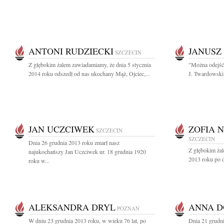
ANTONI RUDZIECKI
JANUSZ
SZCZECIN
Z głębokim żalem zawiadamiamy, że dnia 5 stycznia
"Można odejść 
2014 roku odszedł od nas ukochany Mąż, Ojciec,...
J. Twardowski
JAN UCZCIWEK
ZOFIA 
SZCZECIN
SZCZECIN
Dnia 26 grudnia 2013 roku zmarł nasz
Z głębokim ża
najukochańszy Jan Uczciwek ur. 18 grudnia 1920
2013 roku po dł
roku w...
ALEKSANDRA DRYL
ANNA 
POZNAŃ
W dniu 23 grudnia 2013 roku, w wieku 76 lat, po
Dnia 21 grudni