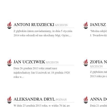
ANTONI RUDZIECKI
JANUSZ
SZCZECIN
Z głębokim żalem zawiadamiamy, że dnia 5 stycznia
"Można odejść 
2014 roku odszedł od nas ukochany Mąż, Ojciec,...
J. Twardowski
JAN UCZCIWEK
ZOFIA 
SZCZECIN
SZCZECIN
Dnia 26 grudnia 2013 roku zmarł nasz
Z głębokim ża
najukochańszy Jan Uczciwek ur. 18 grudnia 1920
2013 roku po dł
roku w...
ALEKSANDRA DRYL
ANNA 
POZNAŃ
W dniu 23 grudnia 2013 roku, w wieku 76 lat, po
Dnia 21 grudni