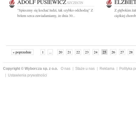
ADOLF PUSIEWICZ
ELŻBIE
SZCZECIN
"Spieszmy się kochać ludzi, tak szybko odchodzą" Z
Z głębokim żal
bólem serca zawiadamiamy, że dnia 30...
ciężkiej choro
« poprzednie
1
...
20
21
22
23
24
25
26
27
28
»
Copyright © Wyborcza sp. z o.o.
O nas
Staże u nas
Reklama
Polityka 
Ustawienia prywatności