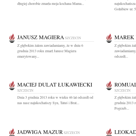
długiej chorobie zmarła moja kochana Mama...
najukochańsz
Gołubiew ur. 5.
JANUSZ MAGIERA
MAREK 
SZCZECIN
Z głębokim żalem zawiadamiamy, że w dniu 6
Z głębokim żal
grudnia 2013 roku zmarł Janusz Magiera
zawiadamiamy,
emerytowany...
odszedł...
MACIEJ DULAT ŁUKAWIECKI
ROMUAL
SZCZECIN
SZCZECIN
Dnia 3 grudnia 2013 roku w wieku 46 lat odszedł od
Z głębokim ża
nas nasz najukochańszy Syn, Tatuś i Brat...
grudnia 2013 
Pogrzeb...
JADWIGA MAZUR
LEOKAD
SZCZECIN