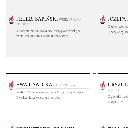
FELIKS SAPIŃSKI
JÓZEFA
WIEK: 69
CAŁA
POLSKA
Z żalem zawiad
3 sierpnia 2026r. zakończył swoją wędrówkę w
przeżywszy 104
wieku 69 lat Feliks Sapiński nauczyciel...
EWA ŁAWICKA
URSZUL
CAŁA POLSKA
POLSKA
W dniu 7 lutego zmarła nasza Droga Przyjaciółka
Z głębokim ża
Ewa Ławicka lekarz pulmonolog...
lutego 2024 rok