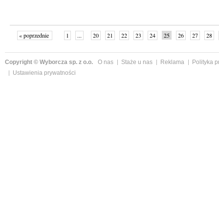
« poprzednie
1
...
20
21
22
23
24
25
26
27
28
»
Copyright © Wyborcza sp. z o.o.
O nas
Staże u nas
Reklama
Polityka 
Ustawienia prywatności