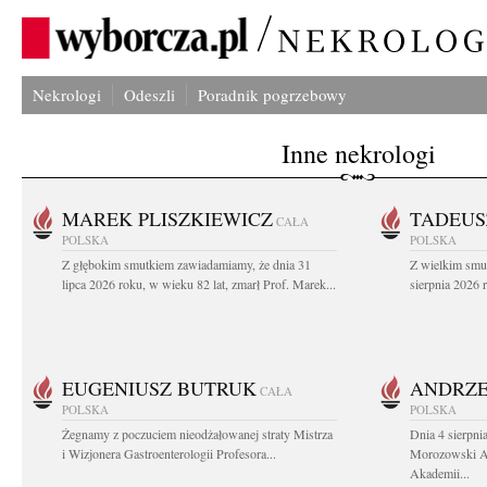
Nekrologi
Odeszli
Poradnik pogrzebowy
Inne nekrologi
MAREK PLISZKIEWICZ
TADEUS
CAŁA
POLSKA
POLSKA
Z głębokim smutkiem zawiadamiamy, że dnia 31
Z wielkim smu
lipca 2026 roku, w wieku 82 lat, zmarł Prof. Marek...
sierpnia 2026 r
EUGENIUSZ BUTRUK
ANDRZE
CAŁA
POLSKA
POLSKA
Żegnamy z poczuciem nieodżałowanej straty Mistrza
Dnia 4 sierpni
i Wizjonera Gastroenterologii Profesora...
Morozowski Ab
Akademii...