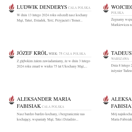
LUDWIK DENDERYS
WOJCIE
CAŁA POLSKA
POLSKA
W dniu 13 lutego 2024 roku odszedł nasz kochany
Żegnamy wspani
Mąż, Tatuś, Dziadek, Teść, Przyjaciel i Trener...
Markiewicza na
JÓZEF KRÓL
TADEUS
WIEK: 75
CAŁA POLSKA
WARSZAWA
Z głębokim żalem zawiadamiamy, że w dniu 3 lutego
Dnia 8 lutego 
2024 roku zmarł w wieku 75 lat Ukochany Mąż,...
inżynier Tadeu
ALEKSANDER MARIA
ALEKSA
FABISIAK
FABISI
CAŁA POLSKA
Nasz bardzo bardzo kochany, i bezgranicznie nas
Mój najukoch
kochający, wspaniały Mąż, Tata i Dziadzio...
Maria Fabisiak