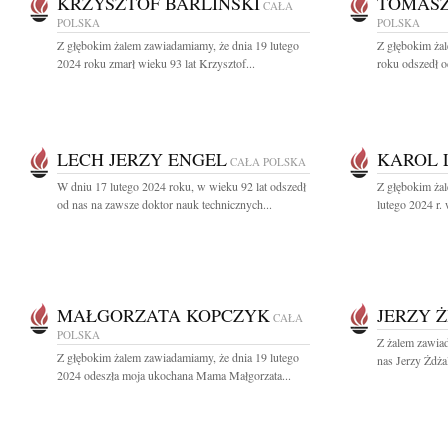
KRZYSZTOF BARLIŃSKI
TOMASZ
CAŁA
POLSKA
POLSKA
Z głębokim żalem zawiadamiamy, że dnia 19 lutego
Z głębokim ża
2024 roku zmarł wieku 93 lat Krzysztof...
roku odszedł o
LECH JERZY ENGEL
KAROL 
CAŁA POLSKA
W dniu 17 lutego 2024 roku, w wieku 92 lat odszedł
Z głębokim ża
od nas na zawsze doktor nauk technicznych...
lutego 2024 r.
MAŁGORZATA KOPCZYK
JERZY 
CAŁA
POLSKA
Z żalem zawiad
Z głębokim żalem zawiadamiamy, że dnia 19 lutego
nas Jerzy Żdżal
2024 odeszła moja ukochana Mama Małgorzata...