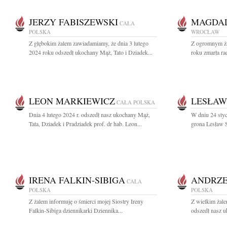
JERZY FABISZEWSKI
MAGDAL
CAŁA
POLSKA
WROCŁAW
Z głębokim żalem zawiadamiamy, że dnia 3 lutego
Z ogromnym ża
2024 roku odszedł ukochany Mąż, Tato i Dziadek...
roku zmarła ra
LEON MARKIEWICZ
LESŁAW
CAŁA POLSKA
Dnia 4 lutego 2024 r. odszedł nasz ukochany Mąż,
W dniu 24 styc
Tata, Dziadek i Pradziadek prof. dr hab. Leon...
grona Lesław S
IRENA FALKIN-SIBIGA
ANDRZE
CAŁA
POLSKA
POLSKA
Z żalem informuję o śmierci mojej Siostry Ireny
Z wielkim żal
Falkin-Sibiga dziennikarki Dziennika...
odszedł nasz u