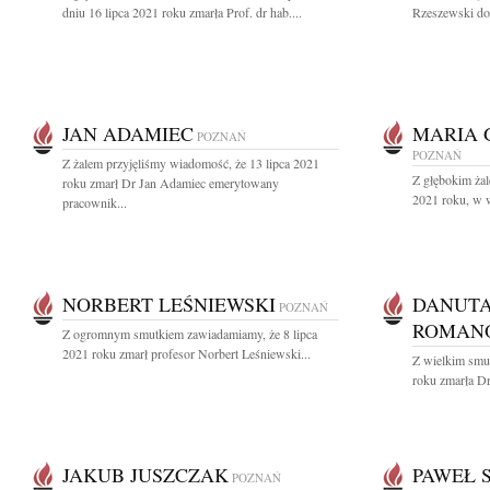
dniu 16 lipca 2021 roku zmarła Prof. dr hab....
Rzeszewski dob
JAN ADAMIEC
MARIA 
POZNAŃ
POZNAŃ
Z żalem przyjęliśmy wiadomość, że 13 lipca 2021
Z głębokim żal
roku zmarł Dr Jan Adamiec emerytowany
2021 roku, w w
pracownik...
NORBERT LEŚNIEWSKI
DANUTA
POZNAŃ
ROMAN
Z ogromnym smutkiem zawiadamiamy, że 8 lipca
2021 roku zmarł profesor Norbert Leśniewski...
Z wielkim smu
roku zmarła D
JAKUB JUSZCZAK
PAWEŁ 
POZNAŃ