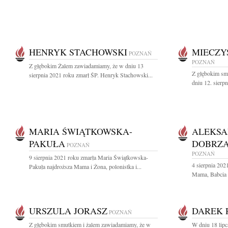
HENRYK STACHOWSKI
MIECZY
POZNAŃ
POZNAŃ
Z głębokim Żalem zawiadamiamy, że w dniu 13
Z głębokim sm
sierpnia 2021 roku zmarł ŚP. Henryk Stachowski...
dniu 12. sierp
MARIA ŚWIĄTKOWSKA-
ALEKS
PAKUŁA
DOBRZA
POZNAŃ
POZNAŃ
9 sierpnia 2021 roku zmarła Maria Świątkowska-
4 sierpnia 202
Pakuła najdroższa Mama i Żona, polonistka i...
Mama, Babcia i
URSZULA JORASZ
DAREK 
POZNAŃ
Z głębokim smutkiem i żalem zawiadamiamy, że w
W dniu 18 lip