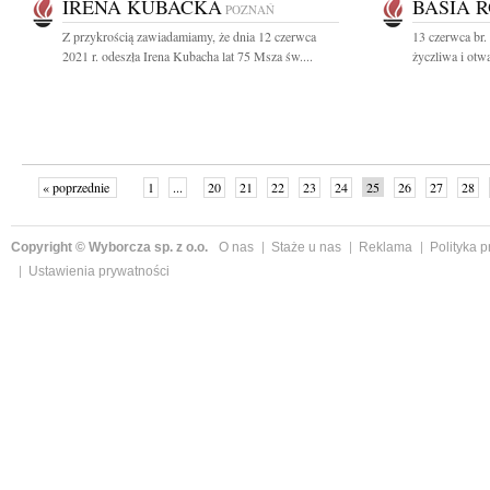
IRENA KUBACKA
BASIA 
POZNAŃ
Z przykrością zawiadamiamy, że dnia 12 czerwca
13 czerwca br
2021 r. odeszła Irena Kubacha lat 75 Msza św....
życzliwa i otwa
« poprzednie
1
...
20
21
22
23
24
25
26
27
28
»
Copyright © Wyborcza sp. z o.o.
O nas
Staże u nas
Reklama
Polityka 
Ustawienia prywatności