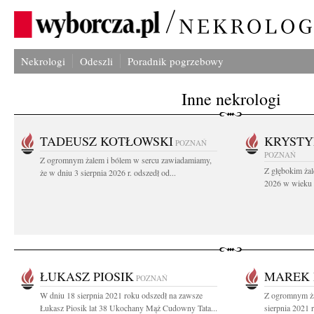
Nekrologi
Odeszli
Poradnik pogrzebowy
Inne nekrologi
TADEUSZ KOTŁOWSKI
KRYST
POZNAŃ
POZNAŃ
Z ogromnym żalem i bólem w sercu zawiadamiamy,
Z głębokim żal
że w dniu 3 sierpnia 2026 r. odszedł od...
2026 w wieku 9
ŁUKASZ PIOSIK
MAREK 
POZNAŃ
W dniu 18 sierpnia 2021 roku odszedł na zawsze
Z ogromnym ża
Łukasz Piosik lat 38 Ukochany Mąż Cudowny Tata...
sierpnia 2021 r.