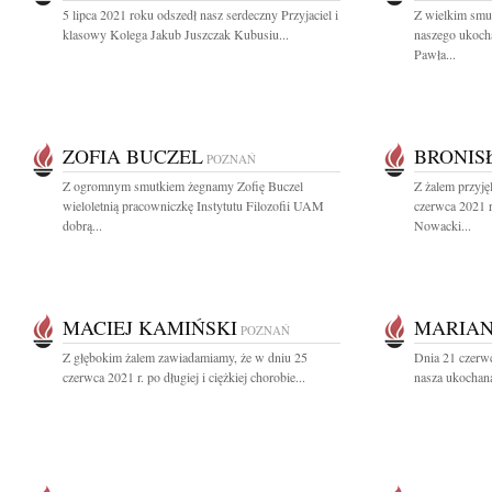
5 lipca 2021 roku odszedł nasz serdeczny Przyjaciel i
Z wielkim smu
klasowy Kolega Jakub Juszczak Kubusiu...
naszego ukocha
Pawła...
ZOFIA BUCZEL
BRONIS
POZNAŃ
Z ogromnym smutkiem żegnamy Zofię Buczel
Z żalem przyj
wieloletnią pracowniczkę Instytutu Filozofii UAM
czerwca 2021 
dobrą...
Nowacki...
MACIEJ KAMIŃSKI
MARIA
POZNAŃ
Z głębokim żalem zawiadamiamy, że w dniu 25
Dnia 21 czerwc
czerwca 2021 r. po długiej i ciężkiej chorobie...
nasza ukochana