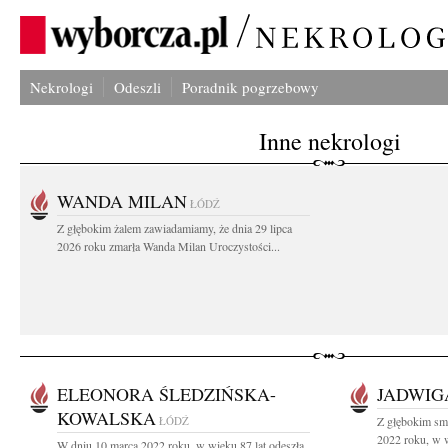
Nekrologi
Odeszli
Poradnik pogrzebowy
Inne nekrologi
WANDA MILAN
ŁÓDŹ
Z głębokim żalem zawiadamiamy, że dnia 29 lipca
2026 roku zmarła Wanda Milan Uroczystości...
ELEONORA ŚLEDZIŃSKA-
JADWIG
KOWALSKA
ŁÓDŹ
Z głębokim sm
2022 roku, w w
W dniu 10 marca 2022 roku, w wieku 87 lat odeszła