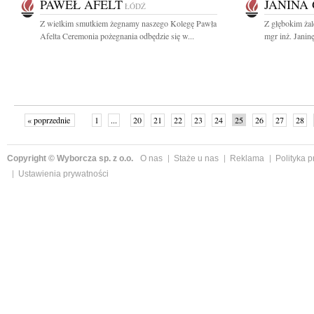
PAWEŁ AFELT
JANINA
ŁÓDŹ
Z wielkim smutkiem żegnamy naszego Kolegę Pawła
Z głębokim ża
Afelta Ceremonia pożegnania odbędzie się w...
mgr inż. Janin
« poprzednie
1
...
20
21
22
23
24
25
26
27
28
»
Copyright © Wyborcza sp. z o.o.
O nas
Staże u nas
Reklama
Polityka 
Ustawienia prywatności