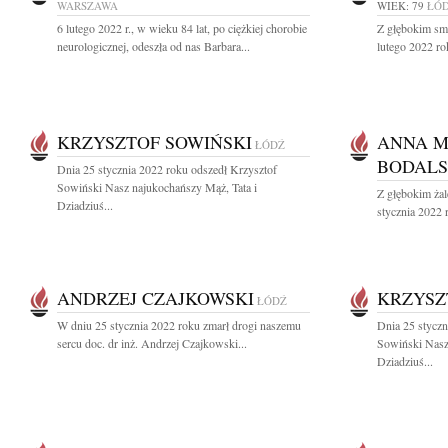
WARSZAWA
WIEK: 79
ŁÓ
6 lutego 2022 r., w wieku 84 lat, po ciężkiej chorobie
Z głębokim sm
neurologicznej, odeszła od nas Barbara...
lutego 2022 ro
KRZYSZTOF SOWIŃSKI
ANNA M
ŁÓDŹ
BODAL
Dnia 25 stycznia 2022 roku odszedł Krzysztof
Sowiński Nasz najukochańszy Mąż, Tata i
Z głębokim ża
Dziadziuś...
stycznia 2022 
ANDRZEJ CZAJKOWSKI
KRZYSZ
ŁÓDŹ
W dniu 25 stycznia 2022 roku zmarł drogi naszemu
Dnia 25 styczn
sercu doc. dr inż. Andrzej Czajkowski...
Sowiński Nasz
Dziadziuś...