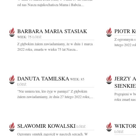
od nas Nasza najukochańsza Mama i Babcia...
BARBARA MARIA STASIAK
PIOTR 
WIEK: 75
ŁÓDŹ
Z ogromnym sm
Z głębokim żalem zawiadamiamy, że w dniu 1 marca
lutego 2022 ro
2022 roku, zmarła w wieku 75 lat Nasza...
DANUTA TAMILSKA
JERZY 
WIEK: 85
ŁÓDŹ
SIENKI
"Nie umiera ten, kto żyje w pamięci" Z głębokim
Pogrążeni w bó
żalem zawiadamiamy, że dnia 27 lutego 2022 roku,...
roku zmarł nas
SŁAWOMIR KOWALSKI
WIKTOR
ŁÓDŹ
ŁÓDŹ
Ogromny smutek zagościł w naszych sercach. W