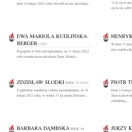
"Coś się tu ni
dniu 18 lutego 2022 roku odszedł od nas ukochany...
się tu nie odby
EWA MARIOLA KUDLIŃSKA-
HENRYK
BERGER
ŁÓDŹ
W dniu 13 lute
nasz najukocha
Pogrążeni w bólu zawiadamiamy, że 11 lutego 2022
roku zmarła nasza ukochana Żona, Mama i...
ZDZISŁAW SŁODKI
PIOTR 
WIEK: 73
ŁÓDŹ
Z głębokim smutkiem i żalem zawiadamiamy, że 14
Dnia 12 lutego
lutego 2022 roku, w wieku 73 lat zmarł Zdzisław...
Trzeszczkowsk
szlachetny,...
BARBARA DĄMBSKA
JERZY K
WIEK: 84