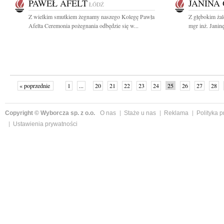
PAWEŁ AFELT
JANINA
ŁÓDŹ
Z wielkim smutkiem żegnamy naszego Kolegę Pawła
Z głębokim ża
Afelta Ceremonia pożegnania odbędzie się w...
mgr inż. Janin
« poprzednie
1
...
20
21
22
23
24
25
26
27
28
»
Copyright © Wyborcza sp. z o.o.
O nas
Staże u nas
Reklama
Polityka 
Ustawienia prywatności