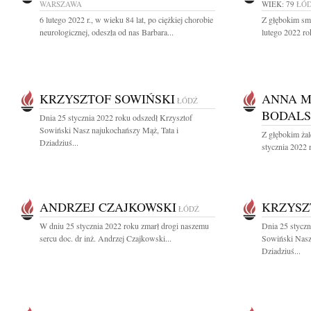
WARSZAWA
WIEK: 79
ŁÓ
6 lutego 2022 r., w wieku 84 lat, po ciężkiej chorobie
Z głębokim sm
neurologicznej, odeszła od nas Barbara...
lutego 2022 ro
KRZYSZTOF SOWIŃSKI
ANNA M
ŁÓDŹ
BODAL
Dnia 25 stycznia 2022 roku odszedł Krzysztof
Sowiński Nasz najukochańszy Mąż, Tata i
Z głębokim ża
Dziadziuś...
stycznia 2022 
ANDRZEJ CZAJKOWSKI
KRZYSZ
ŁÓDŹ
W dniu 25 stycznia 2022 roku zmarł drogi naszemu
Dnia 25 styczn
sercu doc. dr inż. Andrzej Czajkowski...
Sowiński Nasz
Dziadziuś...