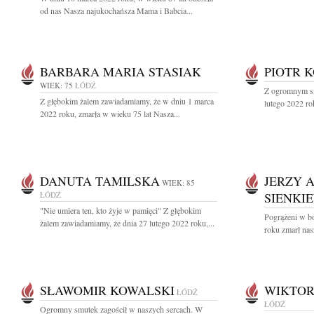
od nas Nasza najukochańsza Mama i Babcia...
BARBARA MARIA STASIAK
PIOTR 
WIEK: 75
ŁÓDŹ
Z ogromnym sm
Z głębokim żalem zawiadamiamy, że w dniu 1 marca
lutego 2022 ro
2022 roku, zmarła w wieku 75 lat Nasza...
DANUTA TAMILSKA
JERZY 
WIEK: 85
ŁÓDŹ
SIENKI
"Nie umiera ten, kto żyje w pamięci" Z głębokim
Pogrążeni w bó
żalem zawiadamiamy, że dnia 27 lutego 2022 roku,...
roku zmarł nas
SŁAWOMIR KOWALSKI
WIKTOR
ŁÓDŹ
ŁÓDŹ
Ogromny smutek zagościł w naszych sercach. W