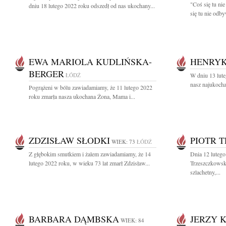
"Coś się tu ni
dniu 18 lutego 2022 roku odszedł od nas ukochany...
się tu nie odby
EWA MARIOLA KUDLIŃSKA-
HENRYK
BERGER
ŁÓDŹ
W dniu 13 lute
nasz najukocha
Pogrążeni w bólu zawiadamiamy, że 11 lutego 2022
roku zmarła nasza ukochana Żona, Mama i...
ZDZISŁAW SŁODKI
PIOTR 
WIEK: 73
ŁÓDŹ
Z głębokim smutkiem i żalem zawiadamiamy, że 14
Dnia 12 lutego
lutego 2022 roku, w wieku 73 lat zmarł Zdzisław...
Trzeszczkowsk
szlachetny,...
BARBARA DĄMBSKA
JERZY K
WIEK: 84