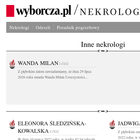
Nekrologi
Odeszli
Poradnik pogrzebowy
Inne nekrologi
WANDA MILAN
ŁÓDŹ
Z głębokim żalem zawiadamiamy, że dnia 29 lipca
2026 roku zmarła Wanda Milan Uroczystości...
ELEONORA ŚLEDZIŃSKA-
JADWIG
KOWALSKA
ŁÓDŹ
Z głębokim sm
2022 roku, w w
W dniu 10 marca 2022 roku, w wieku 87 lat odeszła