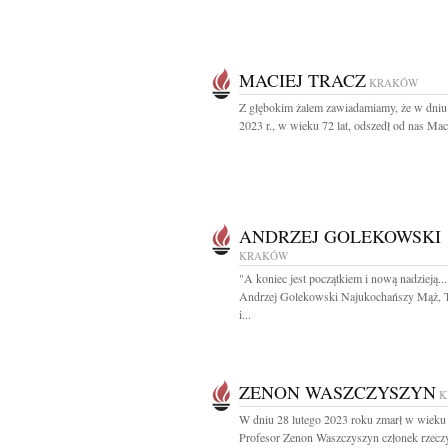
MACIEJ TRACZ
KRAKÓW
Z głębokim żalem zawiadamiamy, że w dniu
2023 r., w wieku 72 lat, odszedł od nas Maci
ANDRZEJ GOLEKOWSKI
KRAKÓW
"A koniec jest początkiem i nową nadzieją...
Andrzej Golekowski Najukochańszy Mąż, Ta
i...
ZENON WASZCZYSZYN
K
W dniu 28 lutego 2023 roku zmarł w wieku 
Profesor Zenon Waszczyszyn członek rzeczy