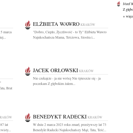
Józef 
Z głęb
+ więc
ELŻBIETA WAWRO
KRAKÓW
 5 marca
"Dobro, Ciepło, Życzliwość - to Ty" Elżbieta Wawro
ej...
Najukochańsza Mama, Teściowa, Siostra i...
JACEK ORŁOWSKI
KRAKÓW
Nie czekajcie - ja nie wrócę Nie śpieszcie się - ja
"
poczekam Z głębokim żalem...
ta, Brat
BENEDYKT RADECKI
RAKÓW
KRAKÓW
87 lat
W dniu 2 marca 2023 roku zmarł, przeżywszy lat 73
wisty...
Benedykt Radecki Najukochańszy Mąż, Tata, Teść...