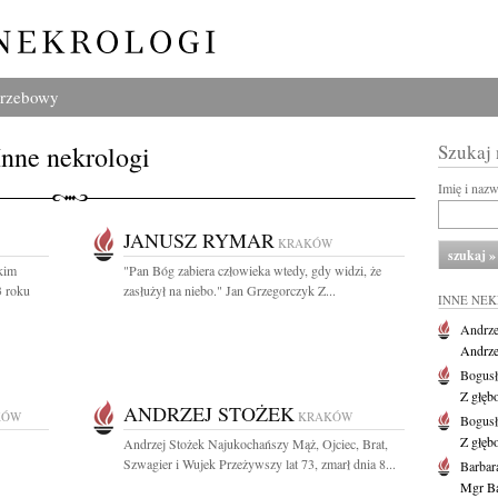
grzebowy
Inne nekrologi
Szukaj
Imię i naz
JANUSZ RYMAR
KRAKÓW
okim
"Pan Bóg zabiera człowieka wtedy, gdy widzi, że
3 roku
zasłużył na niebo." Jan Grzegorczyk Z...
INNE NE
Andrze
Andrzej
Bogus
Z głęb
ANDRZEJ STOŻEK
KÓW
KRAKÓW
Bogus
Z głęb
Andrzej Stożek Najukochańszy Mąż, Ojciec, Brat,
Szwagier i Wujek Przeżywszy lat 73, zmarł dnia 8...
Barbar
Mgr Ba