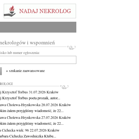
 nekrologów i wspomnień
wisko lub numer ogłoszenia:
+ szukanie zaawansowane
KROLOGI
j Krzysztof Torbus
31.07.2026
Kraków
 Krzysztof Torbus poeta prozaik, autor...
ława Cholewa-Hrynkowska
28.07.2026
Kraków
okim żalem przyjęliśmy wiadomość, że 22...
ława Cholewa-Hrynkowska
27.07.2026
Kraków
okim żalem przyjęliśmy wiadomość, że 22...
a Cichecka
wiek: 96
22.07.2026
Kraków
rbara Cichecka Zawodniczka Klubu...