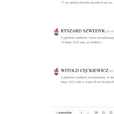
77, po ciężkiej chorobie odszedł od nas na...
RYSZARD SZWEDYK
KRA
Z głębokim smutkiem i żalem zawiadamiamy
19 lutego 2023 roku, po krótkiej i...
WITOLD CĘCKIEWICZ
KR
Z głębokim smutkiem zawiadamiamy, że dni
lutego 2023 roku w wieku 98 lat odszedł od 
« poprzednie
1
...
20
21
22