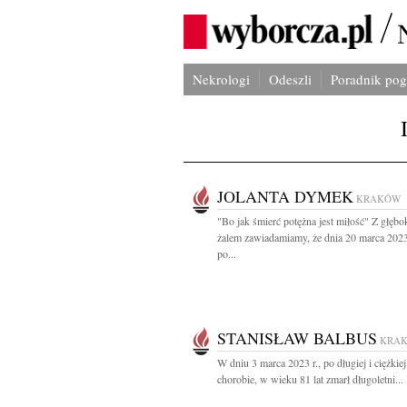
Nekrologi
Odeszli
Poradnik po
JOLANTA DYMEK
KRAKÓW
"Bo jak śmierć potężna jest miłość" Z głęb
żalem zawiadamiamy, że dnia 20 marca 202
po...
STANISŁAW BALBUS
KRA
W dniu 3 marca 2023 r., po długiej i ciężkiej
chorobie, w wieku 81 lat zmarł długoletni...