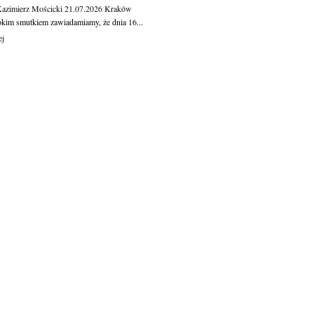
Kazimierz Mościcki
21.07.2026
Kraków
okim smutkiem zawiadamiamy, że dnia 16...
ej