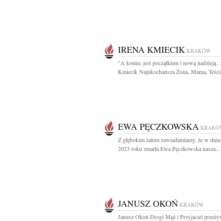
IRENA KMIECIK
KRAKÓW
"A koniec jest początkiem i nową nadzieją...
Kmiecik Najukochańsza Żona, Mama, Teścio
EWA PĘCZKOWSKA
KRAKÓ
Z głębokim żalem zawiadamiamy, że w dniu
2023 roku zmarła Ewa Pęczkowska nasza...
JANUSZ OKOŃ
KRAKÓW
Janusz Okoń Drogi Mąż i Przyjaciel przeży