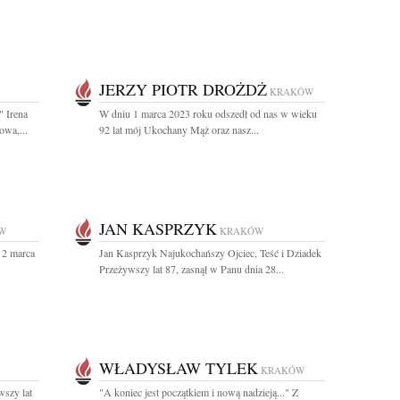
JERZY PIOTR DROŻDŻ
KRAKÓW
" Irena
W dniu 1 marca 2023 roku odszedł od nas w wieku
wa,...
92 lat mój Ukochany Mąż oraz nasz...
JAN KASPRZYK
W
KRAKÓW
 2 marca
Jan Kasprzyk Najukochańszy Ojciec, Teść i Dziadek
Przeżywszy lat 87, zasnął w Panu dnia 28...
WŁADYSŁAW TYLEK
KRAKÓW
wszy lat
"A koniec jest początkiem i nową nadzieją..." Z