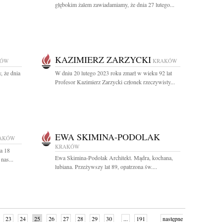
głębokim żalem zawiadamiamy, że dnia 27 lutego...
KAZIMIERZ ZARZYCKI
KÓW
KRAKÓW
, że dnia
W dniu 20 lutego 2023 roku zmarł w wieku 92 lat
Profesor Kazimierz Zarzycki członek rzeczywisty...
EWA SKIMINA-PODOLAK
AKÓW
KRAKÓW
a 18
Ewa Skimina-Podolak Architekt. Mądra, kochana,
nas...
lubiana. Przeżywszy lat 89, opatrzona św....
23
24
25
26
27
28
29
30
...
191
następne