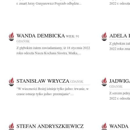
r. zmarł Jerzy Gurgurewicz Pogrzeb odbędzie...
2022 r. odeszł
WANDA DEMBICKA
ADELA 
WIEK: 91
GDAŃSK
Z głębokim żal
Z głębokim żalem zawiadamiamy, iż 18 stycznia 2022
2022 roku zmar
roku odeszła Nasza Kochana Siostra, Matka,...
STANISŁAW WRYCZA
JADWIG
GDAŃSK
GDAŃSK
"W wieczności Bożej istnieje tylko jedno: trwanie, w
Z sercem pełny
czasie istnieje tylko jedno: przemijanie"....
2022 r. odeszł
STEFAN ANDRYSZKIEWICZ
WANDA 