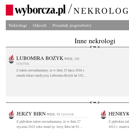
Nekrologi
Odeszli
Poradnik pogrzebowy
Inne nekrologi
LUBOMIRA BOŻYK
WIEK: 102
GDAŃSK
Z żalem zawiadamiamy, że w dniu 25 lipca 2026 r.
zmarła lekarz medycyny Lubomira Bożyk lat 102...
JERZY BIRN
HENRYK
WIEK: 92
GDAŃSK
Z głębokim żalem zawiadamiamy, że w dniu 27
Z głębokim żal
stycznia 2022 roku zmarł śp. Jerzy Birn lat 92....
2022 r. zmarł 