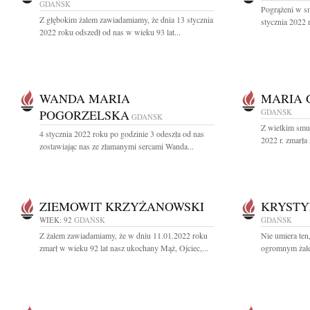
GDAŃSK
Pogrążeni w s
Z głębokim żalem zawiadamiamy, że dnia 13 stycznia
stycznia 2022 r
2022 roku odszedł od nas w wieku 93 lat...
WANDA MARIA
MARIA 
POGORZELSKA
GDAŃSK
GDAŃSK
Z wielkim smu
4 stycznia 2022 roku po godzinie 3 odeszła od nas
2022 r. zmarła
zostawiając nas ze złamanymi sercami Wanda...
ZIEMOWIT KRZYŻANOWSKI
KRYSTY
WIEK: 92
GDAŃSK
GDAŃSK
Z żalem zawiadamiamy, że w dniu 11.01.2022 roku
Nie umiera ten
zmarł w wieku 92 lat nasz ukochany Mąż, Ojciec,...
ogromnym żale