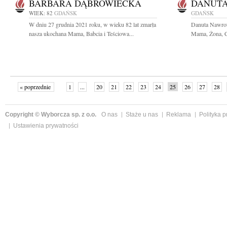
BARBARA DĄBROWIECKA
DANUTA
WIEK: 82
GDAŃSK
GDAŃSK
W dniu 27 grudnia 2021 roku, w wieku 82 lat zmarła
Danuta Nawrot
nasza ukochana Mama, Babcia i Teściowa...
Mama, Żona, Có
« poprzednie
1
...
20
21
22
23
24
25
26
27
28
»
Copyright © Wyborcza sp. z o.o.
O nas
Staże u nas
Reklama
Polityka 
Ustawienia prywatności