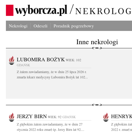
Nekrologi
Odeszli
Poradnik pogrzebowy
Inne nekrologi
LUBOMIRA BOŻYK
WIEK: 102
GDAŃSK
Z żalem zawiadamiamy, że w dniu 25 lipca 2026 r.
zmarła lekarz medycyny Lubomira Bożyk lat 102...
JERZY BIRN
HENRYK
WIEK: 92
GDAŃSK
Z głębokim żalem zawiadamiamy, że w dniu 27
Z głębokim żal
stycznia 2022 roku zmarł śp. Jerzy Birn lat 92....
2022 r. zmarł 