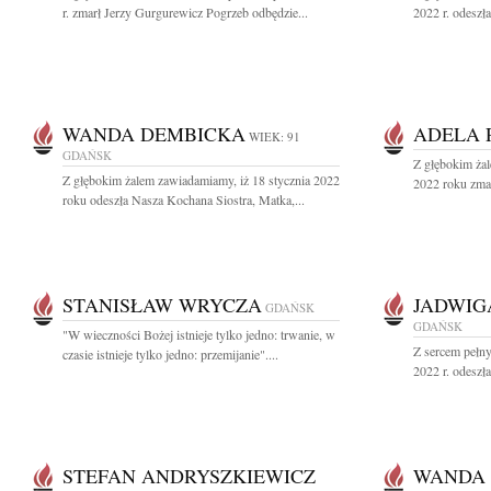
r. zmarł Jerzy Gurgurewicz Pogrzeb odbędzie...
2022 r. odeszł
WANDA DEMBICKA
ADELA 
WIEK: 91
GDAŃSK
Z głębokim żal
Z głębokim żalem zawiadamiamy, iż 18 stycznia 2022
2022 roku zmar
roku odeszła Nasza Kochana Siostra, Matka,...
STANISŁAW WRYCZA
JADWIG
GDAŃSK
GDAŃSK
"W wieczności Bożej istnieje tylko jedno: trwanie, w
Z sercem pełny
czasie istnieje tylko jedno: przemijanie"....
2022 r. odeszł
STEFAN ANDRYSZKIEWICZ
WANDA 