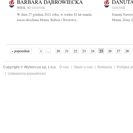
BARBARA DĄBROWIECKA
DANUTA
WIEK: 82
GDAŃSK
GDAŃSK
W dniu 27 grudnia 2021 roku, w wieku 82 lat zmarła
Danuta Nawrot
nasza ukochana Mama, Babcia i Teściowa...
Mama, Żona, Có
« poprzednie
1
...
20
21
22
23
24
25
26
27
28
»
Copyright © Wyborcza sp. z o.o.
O nas
Staże u nas
Reklama
Polityka 
Ustawienia prywatności