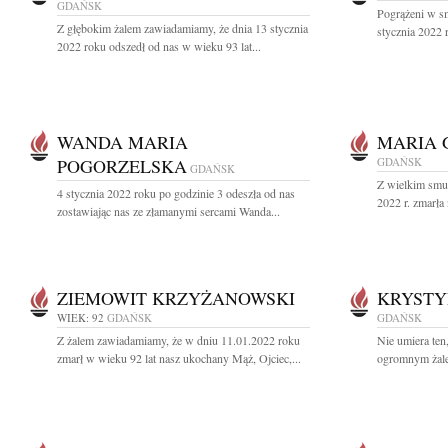
GDAŃSK
Pogrążeni w s
Z głębokim żalem zawiadamiamy, że dnia 13 stycznia
stycznia 2022 r
2022 roku odszedł od nas w wieku 93 lat...
WANDA MARIA
MARIA 
POGORZELSKA
GDAŃSK
GDAŃSK
Z wielkim smu
4 stycznia 2022 roku po godzinie 3 odeszła od nas
2022 r. zmarła
zostawiając nas ze złamanymi sercami Wanda...
ZIEMOWIT KRZYŻANOWSKI
KRYSTY
WIEK: 92
GDAŃSK
GDAŃSK
Z żalem zawiadamiamy, że w dniu 11.01.2022 roku
Nie umiera ten
zmarł w wieku 92 lat nasz ukochany Mąż, Ojciec,...
ogromnym żale