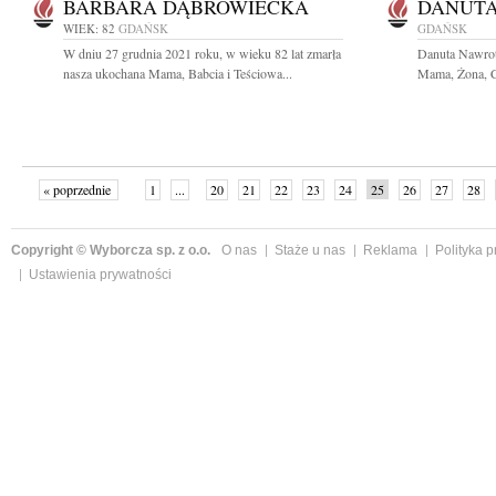
BARBARA DĄBROWIECKA
DANUTA
WIEK: 82
GDAŃSK
GDAŃSK
W dniu 27 grudnia 2021 roku, w wieku 82 lat zmarła
Danuta Nawrot
nasza ukochana Mama, Babcia i Teściowa...
Mama, Żona, Có
« poprzednie
1
...
20
21
22
23
24
25
26
27
28
»
Copyright © Wyborcza sp. z o.o.
O nas
Staże u nas
Reklama
Polityka 
Ustawienia prywatności