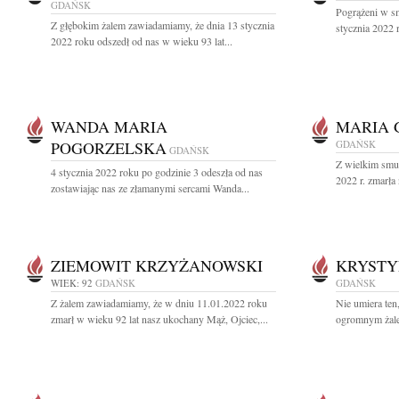
GDAŃSK
Pogrążeni w s
Z głębokim żalem zawiadamiamy, że dnia 13 stycznia
stycznia 2022 r
2022 roku odszedł od nas w wieku 93 lat...
WANDA MARIA
MARIA 
POGORZELSKA
GDAŃSK
GDAŃSK
Z wielkim smu
4 stycznia 2022 roku po godzinie 3 odeszła od nas
2022 r. zmarła
zostawiając nas ze złamanymi sercami Wanda...
ZIEMOWIT KRZYŻANOWSKI
KRYSTY
WIEK: 92
GDAŃSK
GDAŃSK
Z żalem zawiadamiamy, że w dniu 11.01.2022 roku
Nie umiera ten
zmarł w wieku 92 lat nasz ukochany Mąż, Ojciec,...
ogromnym żale