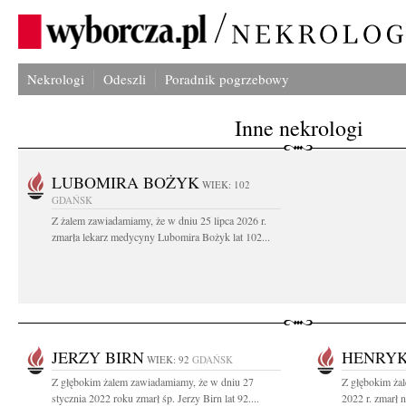
Nekrologi
Odeszli
Poradnik pogrzebowy
Inne nekrologi
LUBOMIRA BOŻYK
WIEK: 102
GDAŃSK
Z żalem zawiadamiamy, że w dniu 25 lipca 2026 r.
zmarła lekarz medycyny Lubomira Bożyk lat 102...
JERZY BIRN
HENRYK
WIEK: 92
GDAŃSK
Z głębokim żalem zawiadamiamy, że w dniu 27
Z głębokim żal
stycznia 2022 roku zmarł śp. Jerzy Birn lat 92....
2022 r. zmarł 