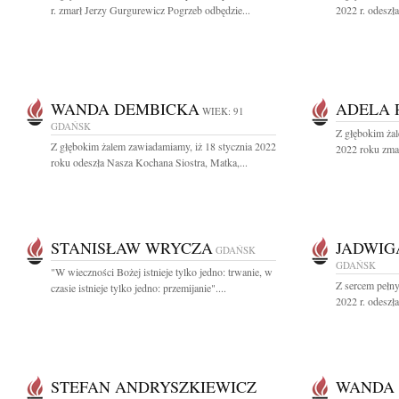
r. zmarł Jerzy Gurgurewicz Pogrzeb odbędzie...
2022 r. odeszł
WANDA DEMBICKA
ADELA 
WIEK: 91
GDAŃSK
Z głębokim żal
Z głębokim żalem zawiadamiamy, iż 18 stycznia 2022
2022 roku zmar
roku odeszła Nasza Kochana Siostra, Matka,...
STANISŁAW WRYCZA
JADWIG
GDAŃSK
GDAŃSK
"W wieczności Bożej istnieje tylko jedno: trwanie, w
Z sercem pełny
czasie istnieje tylko jedno: przemijanie"....
2022 r. odeszł
STEFAN ANDRYSZKIEWICZ
WANDA 