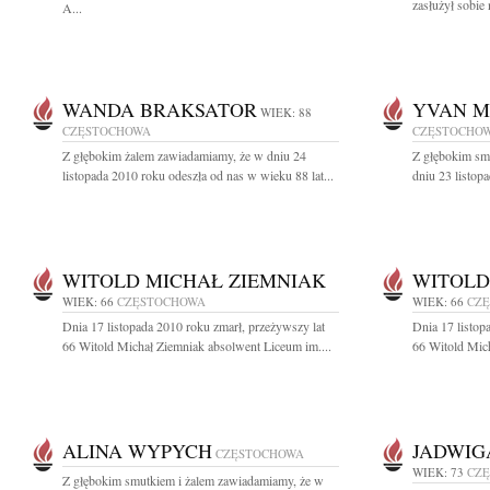
zasłużył sobie 
A...
WANDA BRAKSATOR
YVAN M
WIEK: 88
CZĘSTOCHOWA
CZĘSTOCHO
Z głębokim żalem zawiadamiamy, że w dniu 24
Z głębokim sm
listopada 2010 roku odeszła od nas w wieku 88 lat...
dniu 23 listop
WITOLD MICHAŁ ZIEMNIAK
WITOLD
WIEK: 66
CZĘSTOCHOWA
WIEK: 66
CZ
Dnia 17 listopada 2010 roku zmarł, przeżywszy lat
Dnia 17 listop
66 Witold Michał Ziemniak absolwent Liceum im....
66 Witold Mich
ALINA WYPYCH
JADWIG
CZĘSTOCHOWA
WIEK: 73
CZ
Z głębokim smutkiem i żalem zawiadamiamy, że w