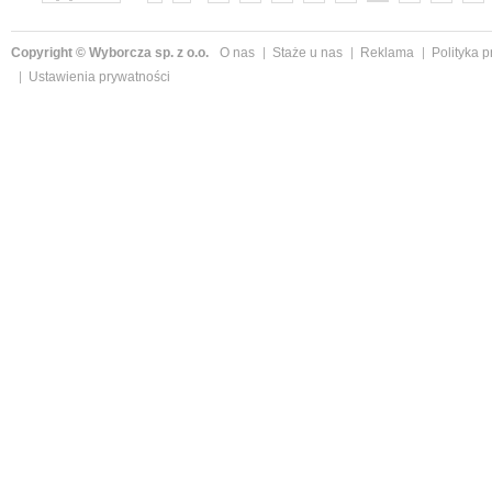
»
Copyright © Wyborcza sp. z o.o.
O nas
Staże u nas
Reklama
Polityka 
Ustawienia prywatności