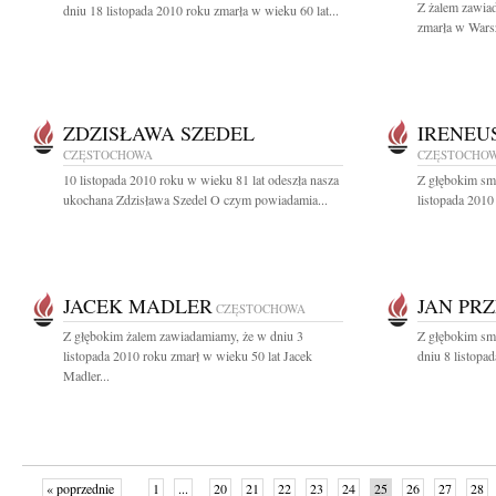
Z żalem zawiad
dniu 18 listopada 2010 roku zmarła w wieku 60 lat...
zmarła w Warsz
ZDZISŁAWA SZEDEL
IRENEU
CZĘSTOCHOWA
CZĘSTOCHO
10 listopada 2010 roku w wieku 81 lat odeszła nasza
Z głębokim sm
ukochana Zdzisława Szedel O czym powiadamia...
listopada 2010
JACEK MADLER
JAN PR
CZĘSTOCHOWA
Z głębokim żalem zawiadamiamy, że w dniu 3
Z głębokim sm
listopada 2010 roku zmarł w wieku 50 lat Jacek
dniu 8 listopa
Madler...
« poprzednie
1
...
20
21
22
23
24
25
26
27
28