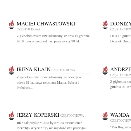
MACIEJ CHWASTOWSKI
DIONIZ
CZĘSTOCHOWA
CZĘSTOCHO
Z głębokim żalem zawiadamiamy, że dnia 15 grudnia
Dnia 13 grudni
2010 roku odszedł od nas, przeżywszy 79 lat...
Dziadek Dioni
IRENA KLAJN
ANDRZE
CZĘSTOCHOWA
CZĘSTOCHO
Z głębokim żalem zawiadamiamy, że odeszła w
Z głębokim sm
wieku 81 lat nasza ukochana Mama, Babcia i
grudnia 2010 r
Prababcia...
JERZY KOPERSKI
WANDA
CZĘSTOCHOWA
CZĘSTOCHO
Już? Tak prędko? Co to było? Coś strwonione?
"Pan Bóg zabie
Pierzchło skrycie? Czy nie młodość swą przeżyło?