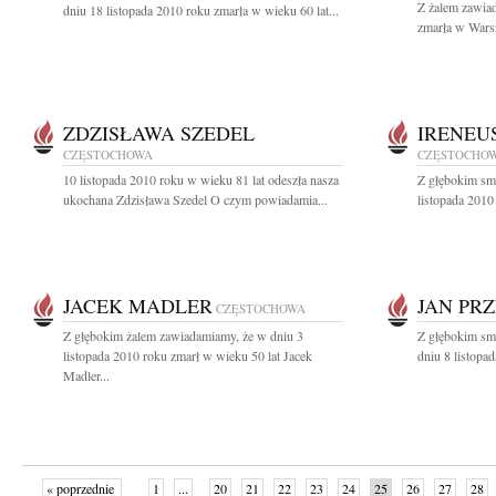
Z żalem zawiad
dniu 18 listopada 2010 roku zmarła w wieku 60 lat...
zmarła w Warsz
ZDZISŁAWA SZEDEL
IRENEU
CZĘSTOCHOWA
CZĘSTOCHO
10 listopada 2010 roku w wieku 81 lat odeszła nasza
Z głębokim sm
ukochana Zdzisława Szedel O czym powiadamia...
listopada 2010
JACEK MADLER
JAN PR
CZĘSTOCHOWA
Z głębokim żalem zawiadamiamy, że w dniu 3
Z głębokim sm
listopada 2010 roku zmarł w wieku 50 lat Jacek
dniu 8 listopa
Madler...
« poprzednie
1
...
20
21
22
23
24
25
26
27
28