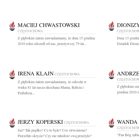
MACIEJ CHWASTOWSKI
DIONIZ
CZĘSTOCHOWA
CZĘSTOCHO
Z głębokim żalem zawiadamiamy, że dnia 15 grudnia
Dnia 13 grudni
2010 roku odszedł od nas, przeżywszy 79 lat...
Dziadek Dioni
IRENA KLAJN
ANDRZE
CZĘSTOCHOWA
CZĘSTOCHO
Z głębokim żalem zawiadamiamy, że odeszła w
Z głębokim sm
wieku 81 lat nasza ukochana Mama, Babcia i
grudnia 2010 r
Prababcia...
JERZY KOPERSKI
WANDA
CZĘSTOCHOWA
CZĘSTOCHO
Już? Tak prędko? Co to było? Coś strwonione?
"Pan Bóg zabie
Pierzchło skrycie? Czy nie młodość swą przeżyło?