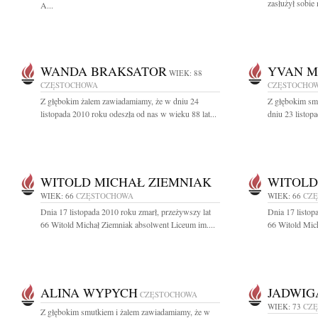
zasłużył sobie 
A...
WANDA BRAKSATOR
YVAN M
WIEK: 88
CZĘSTOCHOWA
CZĘSTOCHO
Z głębokim żalem zawiadamiamy, że w dniu 24
Z głębokim sm
listopada 2010 roku odeszła od nas w wieku 88 lat...
dniu 23 listop
WITOLD MICHAŁ ZIEMNIAK
WITOLD
WIEK: 66
CZĘSTOCHOWA
WIEK: 66
CZ
Dnia 17 listopada 2010 roku zmarł, przeżywszy lat
Dnia 17 listop
66 Witold Michał Ziemniak absolwent Liceum im....
66 Witold Mich
ALINA WYPYCH
JADWIG
CZĘSTOCHOWA
WIEK: 73
CZ
Z głębokim smutkiem i żalem zawiadamiamy, że w