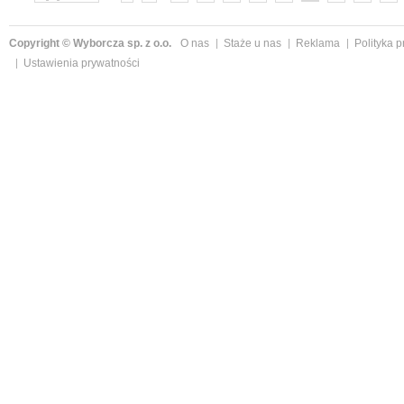
»
Copyright © Wyborcza sp. z o.o.
O nas
Staże u nas
Reklama
Polityka 
Ustawienia prywatności