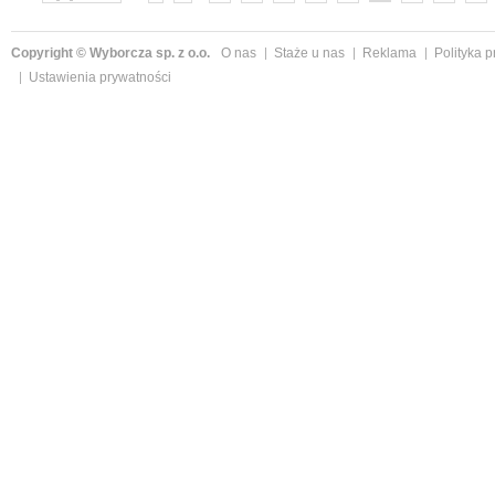
»
Copyright © Wyborcza sp. z o.o.
O nas
Staże u nas
Reklama
Polityka 
Ustawienia prywatności