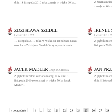
Z żalem zawiad
dniu 18 listopada 2010 roku zmarła w wieku 60 lat...
zmarła w Warsz
ZDZISŁAWA SZEDEL
IRENEU
CZĘSTOCHOWA
CZĘSTOCHO
10 listopada 2010 roku w wieku 81 lat odeszła nasza
Z głębokim sm
ukochana Zdzisława Szedel O czym powiadamia...
listopada 2010
JACEK MADLER
JAN PR
CZĘSTOCHOWA
Z głębokim żalem zawiadamiamy, że w dniu 3
Z głębokim sm
listopada 2010 roku zmarł w wieku 50 lat Jacek
dniu 8 listopa
Madler...
« poprzednie
1
...
20
21
22
23
24
25
26
27
28