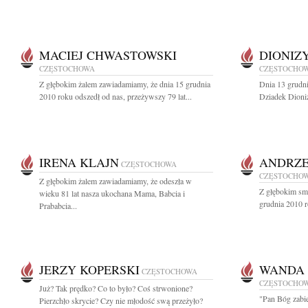
MACIEJ CHWASTOWSKI
DIONIZ
CZĘSTOCHOWA
CZĘSTOCHO
Z głębokim żalem zawiadamiamy, że dnia 15 grudnia
Dnia 13 grudni
2010 roku odszedł od nas, przeżywszy 79 lat...
Dziadek Dioni
IRENA KLAJN
ANDRZE
CZĘSTOCHOWA
CZĘSTOCHO
Z głębokim żalem zawiadamiamy, że odeszła w
Z głębokim sm
wieku 81 lat nasza ukochana Mama, Babcia i
grudnia 2010 r
Prababcia...
JERZY KOPERSKI
WANDA
CZĘSTOCHOWA
CZĘSTOCHO
Już? Tak prędko? Co to było? Coś strwonione?
"Pan Bóg zabie
Pierzchło skrycie? Czy nie młodość swą przeżyło?