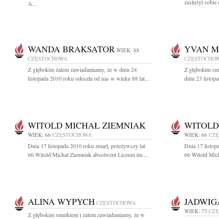
zasłużył sobie 
A...
WANDA BRAKSATOR
YVAN M
WIEK: 88
CZĘSTOCHOWA
CZĘSTOCHO
Z głębokim żalem zawiadamiamy, że w dniu 24
Z głębokim sm
listopada 2010 roku odeszła od nas w wieku 88 lat...
dniu 23 listop
WITOLD MICHAŁ ZIEMNIAK
WITOLD
WIEK: 66
CZĘSTOCHOWA
WIEK: 66
CZ
Dnia 17 listopada 2010 roku zmarł, przeżywszy lat
Dnia 17 listop
66 Witold Michał Ziemniak absolwent Liceum im....
66 Witold Mich
ALINA WYPYCH
JADWIG
CZĘSTOCHOWA
WIEK: 73
CZ
Z głębokim smutkiem i żalem zawiadamiamy, że w