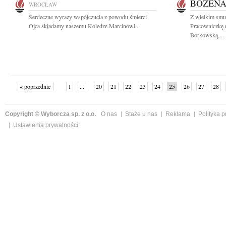
BOŻEN
WROCŁAW
Serdeczne wyrazy współczucia z powodu śmierci
Z wielkim smu
Ojca składamy naszemu Koledze Marcinowi...
Pracowniczkę n
Borkowską,...
« poprzednie
1
...
20
21
22
23
24
25
26
27
28
»
Copyright © Wyborcza sp. z o.o.
O nas
Staże u nas
Reklama
Polityka 
Ustawienia prywatności