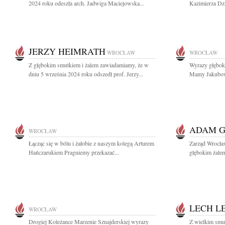
2024 roku odeszła arch. Jadwiga Maciejowska...
Kazimierza Dzi
JERZY HEIMRATH
WROCŁAW
WROCŁAW
Z głębokim smutkiem i żalem zawiadamiamy, że w
Wyrazy głębok
dniu 5 września 2024 roku odszedł prof. Jerzy...
Mamy Jakubowi
ADAM 
WROCŁAW
Łącząc się w bólu i żałobie z naszym kolegą Arturem
Zarząd Wrocła
Hańczarukiem Pragniemy przekazać...
głębokim żalem 
LECH L
WROCŁAW
Drogiej Koleżance Marzenie Sznajderskiej wyrazy
Z wielkim smu