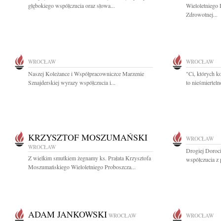
głębokiego współczucia oraz słowa...
Wieloletniego 
Zdrowotnej...
WROCŁAW
WROCŁAW
Naszej Koleżance i Współpracowniczce Marzenie
"Ci, których k
Sznajderskiej wyrazy współczucia i...
to nieśmiertel
KRZYSZTOF MOSZUMAŃSKI
WROCŁAW
WROCŁAW
Drogiej Doroc
Z wielkim smutkiem żegnamy ks. Prałata Krzysztofa
współczucia z 
Moszumańskiego Wieloletniego Proboszcza...
ADAM JANKOWSKI
WROCŁAW
WROCŁAW