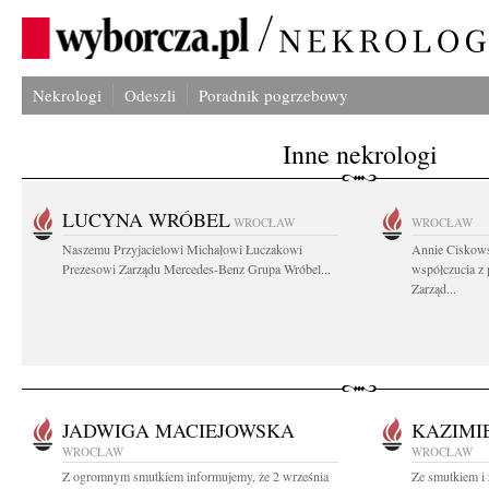
Nekrologi
Odeszli
Poradnik pogrzebowy
Inne nekrologi
LUCYNA WRÓBEL
WROCŁAW
WROCŁAW
Naszemu Przyjacielowi Michałowi Łuczakowi
Annie Ciskows
Prezesowi Zarządu Mercedes-Benz Grupa Wróbel...
współczucia z
Zarząd...
JADWIGA MACIEJOWSKA
KAZIMI
WROCŁAW
WROCŁAW
Z ogromnym smutkiem informujemy, że 2 września
Ze smutkiem i 