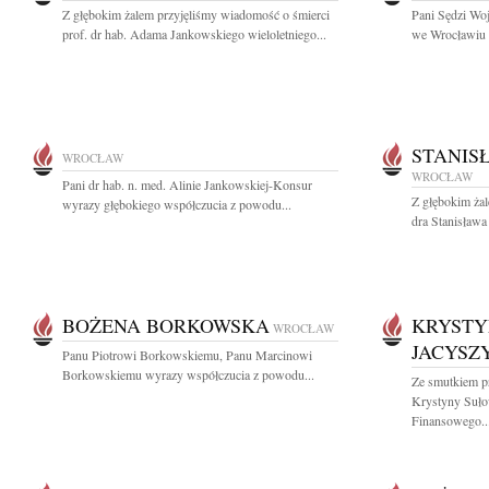
Z głębokim żalem przyjęliśmy wiadomość o śmierci
Pani Sędzi Wo
prof. dr hab. Adama Jankowskiego wieloletniego...
we Wrocławiu 
STANIS
WROCŁAW
WROCŁAW
Pani dr hab. n. med. Alinie Jankowskiej-Konsur
Z głębokim ża
wyrazy głębokiego współczucia z powodu...
dra Stanisława
BOŻENA BORKOWSKA
KRYSTY
WROCŁAW
JACYSZ
Panu Piotrowi Borkowskiemu, Panu Marcinowi
Borkowskiemu wyrazy współczucia z powodu...
Ze smutkiem p
Krystyny Suło
Finansowego..