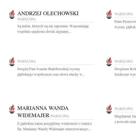
ANDRZEJ OLECHOWSKI
WARSZAWA
WARSZAWA
Panu Prezeso
Są ludzie, których się nie zapomina. Wspominając
wyrazy głębok
wspólnie spędzone chwile żegnamy...
WARSZAWA
WARSZAWA
Drogiej Pani Joannie Białobrzeskiej wyrazy
Drogiemu Kole
głębokiego współczucia oraz słowa otuchy w...
Serdeczne wyra
MARIANNA WANDA
WARSZAWA
WIDEMAJER
WARSZAWA
Magdalenie Ja
z powodu śmie
Z głębokim żalem przyjęliśmy wiadomość o śmierci
Śp. Marianny Wandy Widemajer emerytowanego...