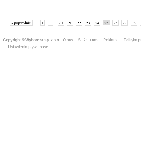
« poprzednie
1
...
20
21
22
23
24
25
26
27
28
»
Copyright © Wyborcza sp. z o.o.
O nas
Staże u nas
Reklama
Polityka 
Ustawienia prywatności