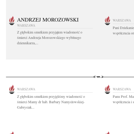
ANDRZEJ MOROZOWSKI
WARSZAWA
WARSZAWA
Pani Dziekanie
Z głębokim smutkiem przyjąłem wiadomość o
współczucia or
śmierci Andrzeja Morozowskiego wybitnego
dziennikarza,...
WARSZAWA
WARSZAWA
Z głębokim smutkiem przyjęliśmy wiadomość o
Panu Prof. Ma
śmierci Mamy dr hab. Barbary Namysłowskiej-
współczucia i s
Gabrysiak...