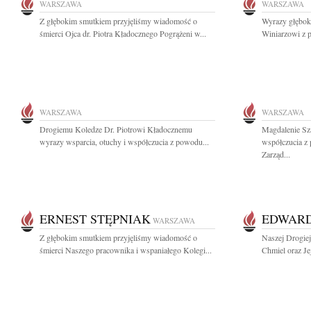
WARSZAWA
WARSZAWA
Z głębokim smutkiem przyjęliśmy wiadomość o
Wyrazy głębok
śmierci Ojca dr. Piotra Kładocznego Pogrążeni w...
Winiarzowi z p
WARSZAWA
WARSZAWA
Drogiemu Koledze Dr. Piotrowi Kładocznemu
Magdalenie Sz
wyrazy wsparcia, otuchy i współczucia z powodu...
współczucia z
Zarząd...
ERNEST STĘPNIAK
EDWARD
WARSZAWA
Z głębokim smutkiem przyjęliśmy wiadomość o
Naszej Drogiej
śmierci Naszego pracownika i wspaniałego Kolegi...
Chmiel oraz Je