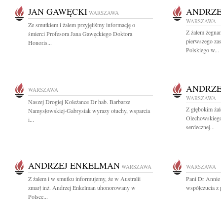
JAN GAWĘCKI
ANDRZE
WARSZAWA
WARSZAWA
Ze smutkiem i żalem przyjęliśmy informację o
Z żalem żegna
śmierci Profesora Jana Gawęckiego Doktora
pierwszego za
Honoris...
Polskiego w...
ANDRZE
WARSZAWA
WARSZAWA
Naszej Drogiej Koleżance Dr hab. Barbarze
Z głębokim ża
Namysłowskiej-Gabrysiak wyrazy otuchy, wsparcia
Olechowskiego 
i...
serdecznej...
ANDRZEJ ENKELMAN
WARSZAWA
WARSZAWA
Z żalem i w smutku informujemy, że w Australii
Pani Dr Annie
zmarł inż. Andrzej Enkelman uhonorowany w
współczucia z 
Polsce...