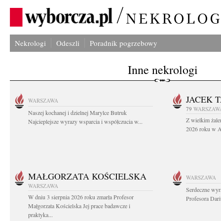
Nekrologi
Odeszli
Poradnik pogrzebowy
Inne nekrologi
JACEK 
WARSZAWA
79
WARSZAW
Naszej kochanej i dzielnej Marylce Butruk
Z wielkim żale
Najcieplejsze wyrazy wsparcia i współczucia w...
2026 roku w Au
MAŁGORZATA KOŚCIELSKA
WARSZAWA
WARSZAWA
Serdeczne wyr
W dniu 3 sierpnia 2026 roku zmarła Profesor
Profesora Dar
Małgorzata Kościelska Jej prace badawcze i
praktyka...