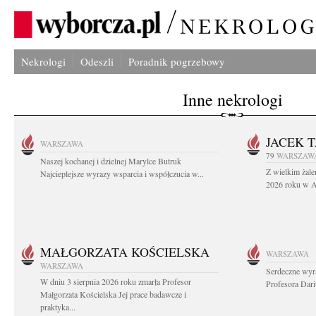
Nekrologi
Odeszli
Poradnik pogrzebowy
Inne nekrologi
JACEK 
WARSZAWA
79
WARSZAW
Naszej kochanej i dzielnej Marylce Butruk
Z wielkim żale
Najcieplejsze wyrazy wsparcia i współczucia w...
2026 roku w Au
MAŁGORZATA KOŚCIELSKA
WARSZAWA
WARSZAWA
Serdeczne wyr
W dniu 3 sierpnia 2026 roku zmarła Profesor
Profesora Dar
Małgorzata Kościelska Jej prace badawcze i
praktyka...