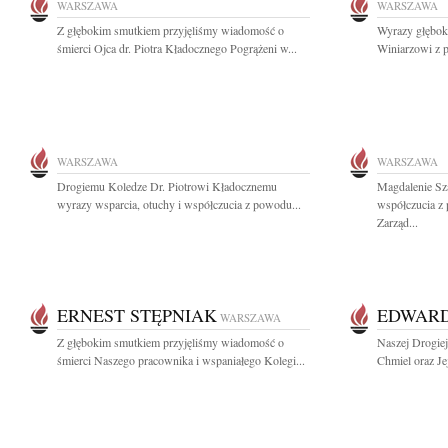
WARSZAWA
WARSZAWA
Z głębokim smutkiem przyjęliśmy wiadomość o
Wyrazy głębok
śmierci Ojca dr. Piotra Kładocznego Pogrążeni w...
Winiarzowi z p
WARSZAWA
WARSZAWA
Drogiemu Koledze Dr. Piotrowi Kładocznemu
Magdalenie Sz
wyrazy wsparcia, otuchy i współczucia z powodu...
współczucia z
Zarząd...
ERNEST STĘPNIAK
EDWARD
WARSZAWA
Z głębokim smutkiem przyjęliśmy wiadomość o
Naszej Drogiej
śmierci Naszego pracownika i wspaniałego Kolegi...
Chmiel oraz Je