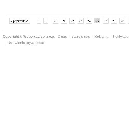
« poprzednie
1
...
20
21
22
23
24
25
26
27
28
»
Copyright © Wyborcza sp. z o.o.
O nas
Staże u nas
Reklama
Polityka 
Ustawienia prywatności