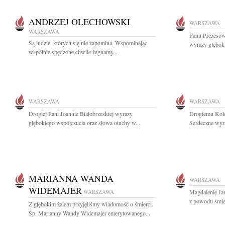
ANDRZEJ OLECHOWSKI
WARSZAWA
WARSZAWA
Panu Prezeso
Są ludzie, których się nie zapomina. Wspominając
wyrazy głębok
wspólnie spędzone chwile żegnamy...
WARSZAWA
WARSZAWA
Drogiej Pani Joannie Białobrzeskiej wyrazy
Drogiemu Kole
głębokiego współczucia oraz słowa otuchy w...
Serdeczne wyra
MARIANNA WANDA
WARSZAWA
WIDEMAJER
WARSZAWA
Magdalenie Ja
z powodu śmie
Z głębokim żalem przyjęliśmy wiadomość o śmierci
Śp. Marianny Wandy Widemajer emerytowanego...