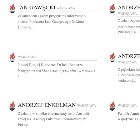
JAN GAWĘCKI
ANDRZE
WARSZAWA
WARSZAWA
Ze smutkiem i żalem przyjęliśmy informację o
Z żalem żegna
śmierci Profesora Jana Gawęckiego Doktora
pierwszego za
Honoris...
Polskiego w...
ANDRZE
WARSZAWA
WARSZAWA
Naszej Drogiej Koleżance Dr hab. Barbarze
Z głębokim ża
Namysłowskiej-Gabrysiak wyrazy otuchy, wsparcia
Olechowskiego 
i...
serdecznej...
ANDRZEJ ENKELMAN
WARSZAWA
WARSZAWA
Z żalem i w smutku informujemy, że w Australii
Pani Dr Annie
zmarł inż. Andrzej Enkelman uhonorowany w
współczucia z 
Polsce...