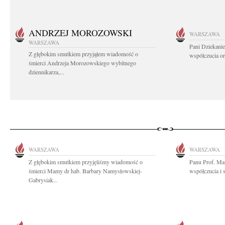
ANDRZEJ MOROZOWSKI
WARSZAWA
WARSZAWA
Pani Dziekanie
Z głębokim smutkiem przyjąłem wiadomość o
współczucia or
śmierci Andrzeja Morozowskiego wybitnego
dziennikarza,...
WARSZAWA
WARSZAWA
Z głębokim smutkiem przyjęliśmy wiadomość o
Panu Prof. Ma
śmierci Mamy dr hab. Barbary Namysłowskiej-
współczucia i s
Gabrysiak...